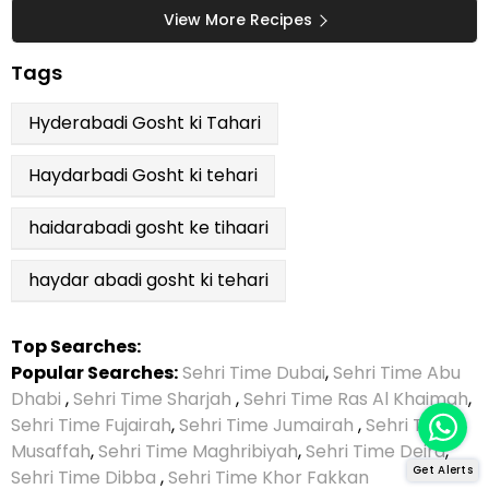
View More Recipes
Tags
Hyderabadi Gosht ki Tahari
Haydarbadi Gosht ki tehari
haidarabadi gosht ke tihaari
haydar abadi gosht ki tehari
Top Searches:
Popular Searches:
Sehri Time Dubai
,
Sehri Time Abu
Dhabi
,
Sehri Time Sharjah
,
Sehri Time Ras Al Khaimah
,
Sehri Time Fujairah
,
Sehri Time Jumairah
,
Sehri Time
Musaffah
,
Sehri Time Maghribiyah
,
Sehri Time Deira
,
Get Alerts
Sehri Time Dibba
,
Sehri Time Khor Fakkan