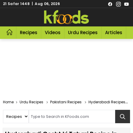
21 Safar 1448 | Aug 06, 2026
Recipes
Videos
Urdu Recipes
Articles
R
Home
Urdu Recipes
Pakistani Recipes
Hyderabadi Recipes