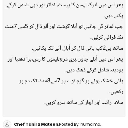
پھر اس میں ادرک لہسن کا پیسٹ، ٹماٹر اور دہی شامل کرکے
پکنے دیں۔
جب ٹماٹر گل جائیں تو اُبلا گوشت اور آلو ڈال کر 5سے 7منٹ
تک فرائی کرلیں۔
ساتھ ہی2کپ پانی ڈال کر اُبال آنے تک پکائیں۔
پھر اس میں اُبلے چاول،ہری مرچ،لیموں کا رس،ہرا دھنیا اور
پودینہ شامل کرکے ڈھک دیں۔
پانی خشک ہونے پر گرم توے پر 7سے8منٹ تک دم پر
رکھیں۔
سلاد ،رائتہ اور اچار کے ساتھ سرو کریں۔
Chef Tahira Mateen
,Posted By: humaima,