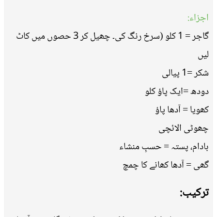
اجزاء:
گاجر = 1 کلو (سرخ رنگ کی۔ چھیل کر 3 حصوں میں کاٹ
لیں
شکر =1 پیالی
دودھ =ایک پاؤ کلو
کھویا = آدھا پاؤ
چھوٹی الائچی
بادام، پستہ = حسبِ منشاء
گھی = آدھا کھانے کا چمچ
ترکیب: