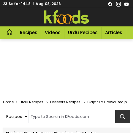
23 Safar 1448 | Aug 08, 2026
Recipes
Videos
Urdu Recipes
Articles
R
Home
Urdu Recipes
Desserts Recipes
Gajar Ka Halwa Recipe In Urdu