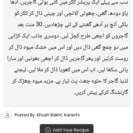
سب سے پہلے ایک پریشر ککر میں کٹی ہوئی گاجریں، آدھا
پاؤ دودھ، گھی، چھوٹی الائچی اور چینی ڈال کر ککر کو
ہلکی آنچ پر آدھے گھنٹے کے لئے چڑھادیں۔ 30 منٹ بعد
گاجروں کو اچھی طرح کچل لیں۔ دوسری جانب ایک کڑاہی
میں دو چمچ گھی ڈال دیں اور اس میں خشک میوہ ڈال کر
روسٹ کرلیں اور پھر گاجریں ڈال کر اچھی بھونیں اور سارا
پانی سکھا لیں۔ اب اس میں کھویا ڈال کر ملا لیں۔ لیجئے
لذیذ گاجر کا حلوہ جھٹ پٹ تیار ہے۔ مزید میوہ چھڑک کر
گارنشنگ کرکے پیش کریں۔
Posted By: Khush Bakht, Karachi
Add Your Recipe