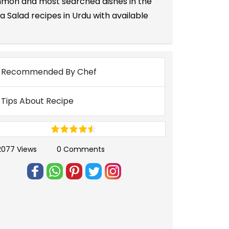
common and most searched dishes in the
 Salad recipes in Urdu with available
Recommended By Chef
Tips About Recipe
2077 Views
0 Comments