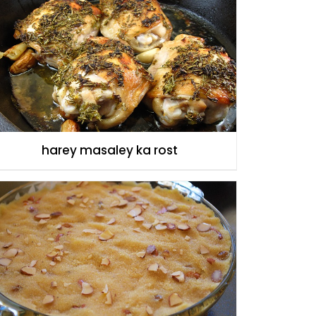
harey masaley ka rost