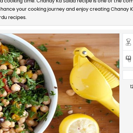
 and cooking time. Chanay Ka Salad recipe is one of the 
Enhance your cooking journey and enjoy creating Chanay Ka
rdu recipes.
1