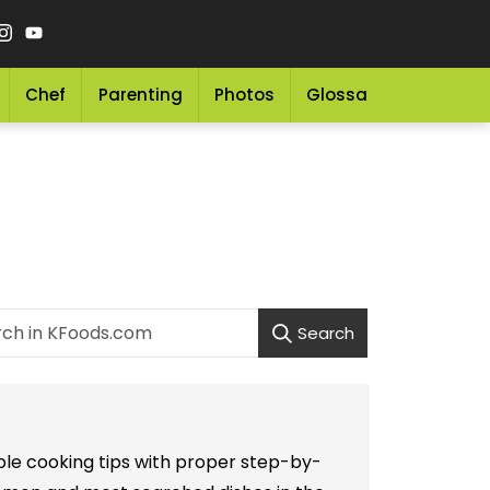
Chef
Parenting
Photos
Glossary
Grocery 
Search
ple cooking tips with proper step-by-