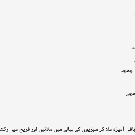
باقی آمیزہ ملا کر سبزیوں کے پیالے میں ملائیں اور فریج میں رک