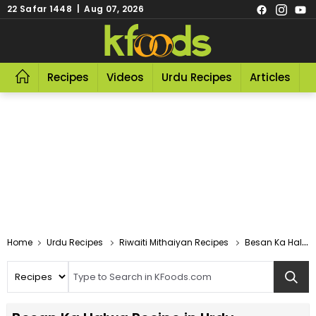
22 Safar 1448 | Aug 07, 2026
Recipes
Videos
Urdu Recipes
Articles
R
Home
Urdu Recipes
Riwaiti Mithaiyan Recipes
Besan Ka Halwa Recipe In Urdu