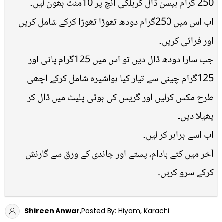
250 گرام بیسن ڈال کرہلکی آنچ پر 10منٹ بھون لیں۔
اب اس میں 250گرام دودھ تھوڑا تھوڑا کرکے شامل کریں
اور فرائی کریں۔
جب سارا دودھ ڈال دیں تو اس میں 125گرام پانی اور
125گرام چینی سے تیار کیا ہواشیرہ شامل کرکے اچھی
طرح مکس کرلیں اور گریس کی ہوئی پلیٹ میں ڈال کر
پھیلا دیں۔
اب اسے برابر کر لیں۔
آخر میں کٹے بادام، پستے اور چاندی کے ورق سے گارنش
کرکے سرو کریں۔
Shireen Anwar
,Posted By: Hiyam, Karachi