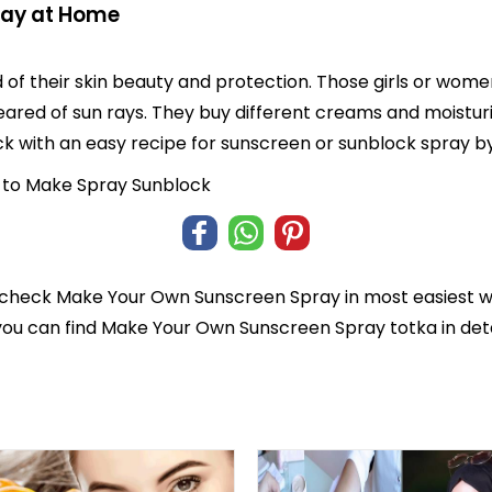
ray at Home
 their skin beauty and protection. Those girls or women
ared of sun rays. They buy different creams and moisturiz
ith an easy recipe for sunscreen or sunblock spray by
 to Make Spray Sunblock
 check
Make Your Own Sunscreen Spray
in most easiest 
 you can find Make Your Own Sunscreen Spray totka in deta