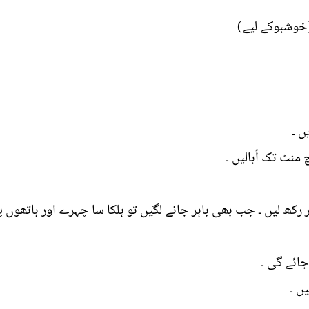
 (خوشبوکے لیے
ں ۔
منٹ تک اُبالیں ۔
کھ لیں ۔ جب بھی باہر جانے لگیں تو ہلکا سا چہرے اور ہاتھوں پ
ائے گی ۔
ں ۔