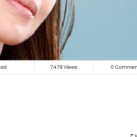
zad
7479
Views
0
Commen
رح