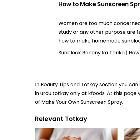
How to Make Sunscreen Sp
Women are too much concerned of
study or any other purpose are fe
how to make homemade sunblock w
Sunblock Banany Ka Tarika | How
In
Beauty Tips and Totkay
section you can
in
urdu totkay
only at kfoods. At this page
of Make Your Own Sunscreen Spray.
Relevant Totkay