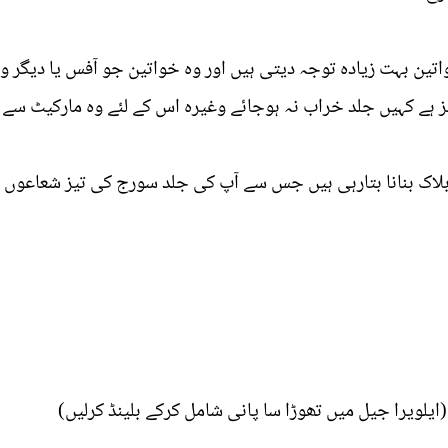
ن بہت زیادہ توجہ دیتی ہیں اور وہ خواتین جو آفس یا دیگر وجو
پ تیز ہے کہیں جلد خراب نہ ہوجائے وغیرہ اس کے لئے وہ مارکیٹ
لاک بنانا بتارہی ہیں جس سے آپ کی جلد سورج کی تیز شعاعوں 
چ(ایلویرا جیل میں تھوڑا سا پانی شامل کرکے بلینڈ کرلیں