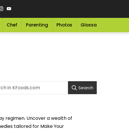
Chef
Parenting
Photos
Glossary
Grocery 
Search
ay regimen. Uncover a wealth of
medies tailored for Make Your