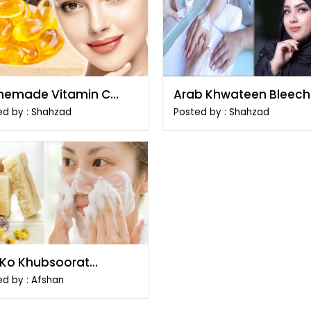
emade Vitamin C
Arab Khwateen Bleech
er
Kese Karti Hain
ed by : Shahzad
Posted by : Shahzad
d Ko Khubsoorat
ane Ka Tarika
ed by : Afshan