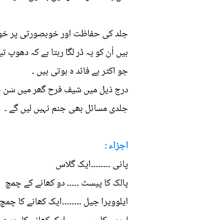
جلد کی حفاظت اور خوبصورتی پر خواتی
ہیں اُن کو یہ ڈر لگا رہتا ہے کہ دھو
جو اکثر بے فائد ہ ہوتی ہیں ۔
درج ذیل میں شیف فرح گھر میں سَن ب
جلدی مسائل بھی جنم نہیں لیں گے ۔
اجزاء :
پانی ۔۔۔۔۔۔۔۔ایک گلاس
پالک کا پیسٹ ۔۔۔۔۔ دو کھانے کے چمچ
ایلوویرا جیل ۔۔۔۔۔۔۔۔ایک کھانے کا چم)