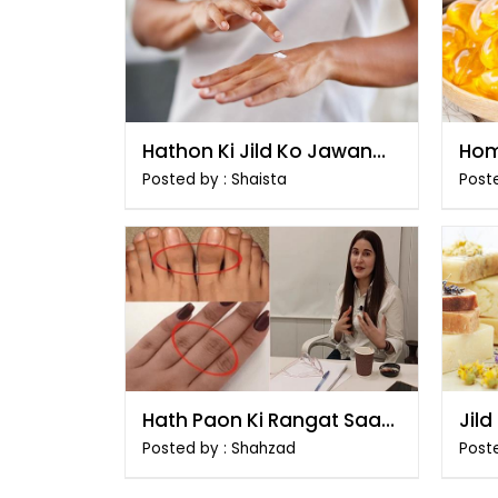
Hathon Ki Jild Ko Jawan
Hom
Banane Ka Tarika
Tom
Posted by : Shaista
Post
Hath Paon Ki Rangat Saaf
Jil
Karne Ka Tarika
Ban
Posted by : Shahzad
Post