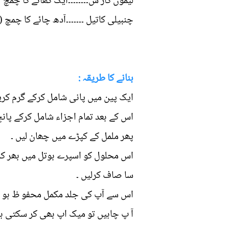
لیموں کار س۔۔۔۔۔۔۔۔ایک کھانے کا چمچ
چنبیلی کاتیل ۔۔۔۔۔۔۔آدھ چائے کا چمچ)
بنانے کا طریقہ :
ایک پین میں پانی شامل کرکے گرم کری
اس کے بعد تمام اجزاء شامل کرکے پانچ 
پھر ململ کے کپڑے میں چھان لیں ۔
اس محلول کو اسپرے بوتل میں بھر کر ر
سا صاف کرلیں ۔
اس سے آپ کی جلد مکمل محفو ظ ہو ج
آ پ چاہیں تو میک اپ بھی کر سکتی ہی