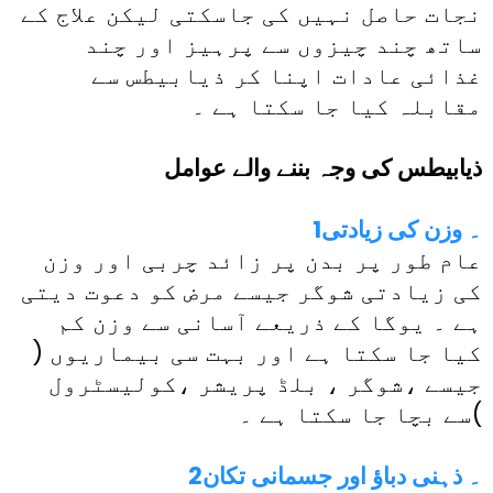
نجات حاصل نہیں کی جاسکتی لیکن علاج کے
ساتھ چند چیزوں سے پرہیز اور چند
غذائی عادات اپنا کر ذیابیطس سے
مقابلہ کیا جا سکتا ہے ۔
ذیابیطس کی وجہ بننے والے عوامل
1۔ وزن کی زیادتی
عام طور پر بدن پر زائد چربی اور وزن
کی زیادتی شوگر جیسے مرض کو دعوت دیتی
ہے ۔ یوگا کے ذریعے آسانی سے وزن کم
کیا جا سکتا ہے اور بہت سی بیماریوں (
جیسے ،شوگر ، بلڈ پریشر ،کولیسٹرول
)سے بچا جا سکتا ہے ۔
2۔ ذہنی دباؤ اور جسمانی تکان