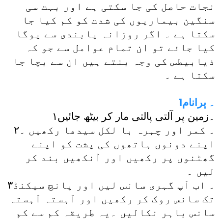
نجات حاصل کی جا سکتی ہے اور بہت سی
سنگین بیماریوں کی شدت کو کم کیا جا
سکتا ہے ۔ اگر روزانہ پابندی سے یوگا
کیا جائے تو ان تمام عوامل سے جو کہ
ذیابیطس کی وجہ بنتے ہیں ان سے بچا جا
سکتا ہے ۔
1۔ پرانام
۱۔زمین پر آلتی پالتی مار کر بیٹھ جائیں
۲۔ کمر اور چہرہ با لکل سیدھا رکھیں ۔
اپنے دونوں ہاتھوں کی پشت کو اپنے
گھٹنوں پر رکھیں اور آنکھیں بند کر
لیں ۔
۳۔ اب آپ گہری سانس لیں اور پانچ سیکنڈ
تک سانس روک کر رکھیں اور آہستہ آہستہ
سانس باہر نکالیں ۔یہ طریقہ کم سے کم