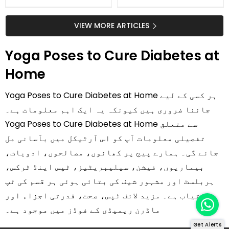
جلد کے 3 بڑے مسائل کا
گرمی کے موسم میں آڑو
سستا اور قدرتی حل
کیوں کھانا چاہیے؟
VIEW MORE ARTICLES
Yoga Poses to Cure Diabetes at
Home
Yoga Poses to Cure Diabetes at Home ہر کسی کے لیے
جاننا ضروری ہیں کیونکہ یہ ایک اہم معلومات ہے۔
Yoga Poses to Cure Diabetes at Home سے متعلق
تفصیلی معلومات آپ کو اس آرٹیکل میں بآسانی مل
جائے گی۔ ہمارے پیج پر کھانوں، مصالحوں، ادویات،
بیماریوں، فیشن، سیلیبریٹیز، ٹپس اینڈ ٹرکس،
ہربلسٹ اور مشہور شیف کی بتائی ہوئی ہر قسم کی ٹپ
دستیاب ہے۔ مزید لائف ٹپس، صحت، قدرتی اجزاء اور
ماڈرن ریمیڈی کے فوڈز میں موجود ہے۔
Get Alerts