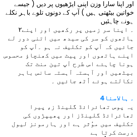
اور اپنا سارا وزن اپنی ایڑھیوں پر دیں ( جیسے
خواتین بیٹھتی ہیں ) آپ کے دونوں تلوے باہر نکلے
ہونے چاہئیں
۲۔ اپنا سر زمیں پر رکھیں اور اپنے
ہاتھوں کو سر کی سیدھ میں اتنی دور لے
جائیں کہ آپ کو تکلیف نہ ہو ۔آپ کو
اپنے ہاتھوں اور پیٹ میں کھنچاؤ محسوس
ہونا چاہئے اس طرح آپ تین منٹ تک
بیٹھیں اور آہستہ آہستہ سانس باہر
نکالتے ہوئے اُٹھ جائیں ۔
4۔ ہالاسنا
یہ پوس تھائرائڈ گلینڈ ز، پیرا
تھائرائڈ گلینڈز اور پھیپڑوں کی
تکلیف میں موُثر ہے اور ہارمونز لیول
درست کرتا ہے