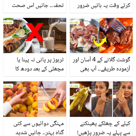
کرتے وقت یہ باتیں ضرور
تحفہ۔۔ جانیں اس صحت
یاد رکھیں
بخش پتوں کے 10 حیرت
انگیز طبی فوائد
گوشت گلانے کے 4 آسان اور
تربوز پر پانی نہ پینا یا
آزمودہ طریقے۔۔ آپ بھی
مچھلی کے بعد دودھ کا
جانیں انٹرنیشنل شیف کے
استعمال۔۔ جانیں کھانوں
بتائے راز
سے متعلق غلط فہمیوں کی
حقیقت کیا ہے اور افواہ
کیا؟
کیلے کے چھلکے پھینکنے
مہنگی دوائیوں سے کئی
سے پہلے یہ ضرور پڑھیں!
گناہ بہتر۔۔ جانیں شدید