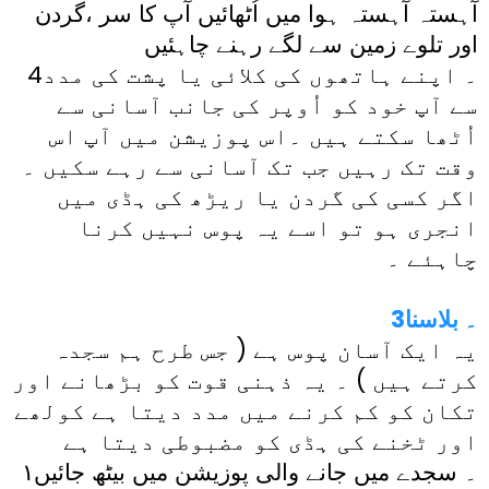
آہستہ آہستہ ہوا میں اُٹھائیں آپ کا سر ،گردن
اور تلوے زمین سے لگے رہنے چاہئیں
4۔ اپنے ہاتھوں کی کلائی یا پشت کی مدد
سے آپ خود کو اُوپر کی جانب آسانی سے
اُٹھا سکتے ہیں ۔اس پوزیشن میں آپ اس
وقت تک رہیں جب تک آسانی سے رہے سکیں ۔
اگر کسی کی گردن یا ریڑھ کی ہڈی میں
انجری ہو تو اسے یہ پوس نہیں کرنا
چاہئے ۔
3۔ بلاسنا
یہ ایک آسان پوس ہے ( جس طرح ہم سجدہ
کرتے ہیں ) ۔ یہ ذہنی قوت کو بڑھانے اور
تکان کو کم کرنے میں مدد دیتا ہے کولھے
اور ٹخنے کی ہڈی کو مضبوطی دیتا ہے
۱۔ سجدے میں جانے والی پوزیشن میں بیٹھ جائیں