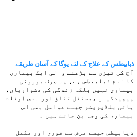
ذیابیطس کے علاج کے لئے یوگا کے آسان طریقے
آج کل تیزی سے بڑھنے والی ایک بیماری
کا نام ذیابیطس ہے، یہ صرف موروثی
بیماری نہیں بلکہ زندگی کی دشواریاں،
پیچیدگیاں ،مستقل تناؤ اور بعض اوقات
ہائی بلڈپریشر جیسے عوامل بھی اس
بیماری کی وجہ بن جاتے ہیں ۔
ذیابیطس جیسے مرض سے فوری اور مکمل