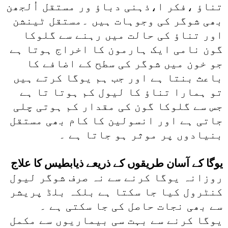
تناؤ ،فکر ا،ذہنی دباؤ ور مستقل اُلجھن
بھی شوگر کی وجوہات ہیں ۔مستقل ٹینشن
اور تناؤ کی حالت میں رہنے سے گلوکا
گون نامی ایک ہارمون کا اخراج ہوتا ہے
جو خون میں شوگر کی سطح کے اضافے کا
باعث بنتا ہے اور جب ہم یوگا کرتے ہیں
تو ہمارا تناؤ کا لیول کم ہوتا تا ہے
جس سے گلوکا گون کی مقدار کم ہوتی چلی
جاتی ہے اور انسولین کا کام بھی مستقل
بنیادوں پر موثر ہو جاتا ہے ۔
یوگا کے آسان طریقوں کے ذریعے ذیابطیس کا علاج
روزانہ یوگا کرنے سے نہ صرف شوگر لیول
کنٹرول کیا جا سکتا ہے بلکہ بلڈ پریشر
سے بھی نجات حاصل کی جا سکتی ہے ۔
یوگا کرنے سے بہت سی بیماریوں سے مکمل