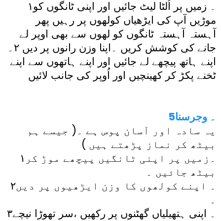
۱۔ زمیں پر اُلٹا لیٹ جائیں اور اپنی ٹانگوں کو
موڑیں آپ کی ایڑھیاں کولھوں پر رہیں پھر
آہستہ آہستہ ٹانگوں کو لھوں سے بھی اوپر لے
جانے کی کوشش کریں ۔اپنا وزن رانوں پر دیں ۲۔
اپنے ہاتھ پیچھے لے جائیں اور اپنے ہاتھوں سے اپنے
ٹخنے پکڑ کر کھینچیں اور اُوپر کی جانب لائیں
5۔ وجرسنا
یہ سادہ اور آسان پوس ہے ۔( جیسے ہم
بیٹھ کر نماز پڑھتے ہیں )
۱۔زمیں پر اپنی ٹانگیں پیچھے موڑ کر
بیٹھ جائیں ۔
۲۔ اپنے کولھوں کا وزن ایڑھیوں پر دیں
۔
۳۔ اپنی ہتھیلیاں گھٹنوں پر رکھیں ،سر تھوڑا نیچے