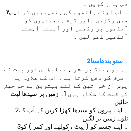
دس با ر کریں ۔
۴۔ اب اپنے ہاتھوں کی ہتھیلیوں کو آپس
میں رگڑیں ۔اور گرم ہتھیلیوں کو
آنکھوں پر رکھیں اور آہستہ آہستہ
آنکھیں کھو لیں ۔
2۔ ستو بندھاسنا
یہ پوس بلڈ پریشر ، ذیابطیس اور پیٹ کے
امرض کو دفع کرتا ہے ۔ اس کے علاوہ یہ
پوس اُن خواتین کے لئے بہترین ہے جو حیض
کی قلت کا شکار ہوں 1۔ زمیں پر سیدھا لیٹ
جائیں
2۔ اپنے پیروں کو سیدھا کھڑا کریں کہ آپ کے
تلوے زمین پر لگیں
3۔ اپنے جسم کو ( پیٹ ، کولھے اور کمر ) کو