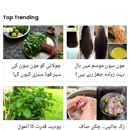
Top Trending
مون سون موسم میں بال
چولائی کو مون سون کی
بہت زیادہ جھڑ رہے ہیں؟
سپر فوڈ سبزی کیوں کہا
جانیں بالوں کو مضبوط
جاتا ہے؟ جانیں وٹامنز،
بنانے کے چند قدرتی طریقے
منرلز اور اینٹی آکسیڈنٹس
سے بھرپور اس سبزی کے
فائدے
رُک جائیں۔۔ چکن صاف
پودینہ قدرت کا انمول