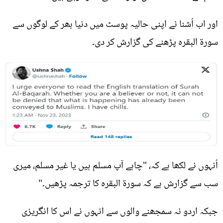
اور اب اُشنا نے اپنی حالیہ پوسٹ میں دنیا بھر کے لوگوں سے
سورۃ البقرہ پڑھنے کی گزارش کر دی۔
اُنہوں نے لکھا ہے کہ، "چاہے آپ مسلم ہیں یا غیر مسلم، میری
سب سے گزارش ہے کہ سورۃ البقرہ کا ترجمہ پڑھیں۔"
جبکہ اردو نہ سمجھنے والوں سے انہوں نے اس کا انگریزی