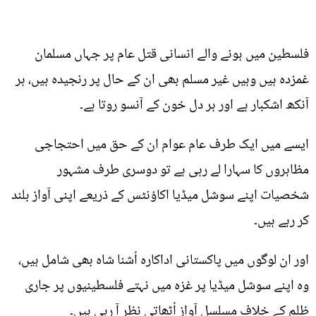
فلسطین میں ہونے والے انسانی قتل عام پر جہاں مسلمان
غمزدہ ہیں وہیں غیر مسلم بھی ان کے حال پر رنجیدہ ہیں، ہر
آنکھ اشکبار ہے اور ہر دل خون کے آنسو روتا ہے۔
ایسے میں ایک طرف عام عوام ان کے حق میں احتجاجی
مظاہروں کا سہارا لے رہی ہے تو دوسری طرف مشہور
شخصیات اپنے سوشل میڈیا اکاؤنٹس کے ذریعے اپنی آواز بلند
کر رہے ہیں۔
اور ان لوگوں میں پاکستانی اداکارہ اُشنا شاہ بھی شامل ہیں،
وہ اپنے سوشل میڈیا پر غزہ میں نہتے فلسطینیوں پر جاری
ظلم کے خلاف مسلسل آواز اُٹھاتی نظر آ رہی ہیں۔