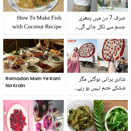
کے ساتھ
جانیے وہ کون کون ہیں؟
صرف 7 دن میں پتھری
How To Make Fish
جسم سے نکل جائے گی۔۔
with Coconut Recipe
ڈاکٹر بلقیس نے بتایا گھر
بیٹھے جسم سے پتھری
نکالنے کا آزمودہ ٹوٹکا
شادی پرانی ہوگئی مگر
Ramadan Main Ye Kam
Na Krain
ششکے ختم نہیں ہو رہے۔۔
معاذ صفدر کا بیوی کے لیئے
لاکھوں کا گلدستہ! ویڈیو پر
صارفین کی شدید تنقید