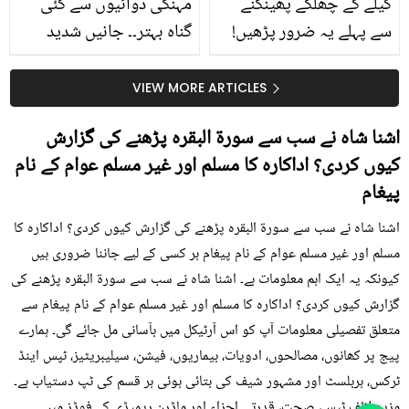
کیلے کے چھلکے پھینکنے
مہنگی دوائیوں سے کئی
سے پہلے یہ ضرور پڑھیں!
گناہ بہتر۔۔ جانیں شدید
جلد کے 3 بڑے مسائل کا
گرمی کے موسم میں آڑو
سستا اور قدرتی حل
کیوں کھانا چاہیے؟
VIEW MORE ARTICLES
اشنا شاہ نے سب سے سورۃ البقرہ پڑھنے کی گزارش
کیوں کردی؟ اداکارہ کا مسلم اور غیر مسلم عوام کے نام
پیغام
اشنا شاہ نے سب سے سورۃ البقرہ پڑھنے کی گزارش کیوں کردی؟ اداکارہ کا
مسلم اور غیر مسلم عوام کے نام پیغام ہر کسی کے لیے جاننا ضروری ہیں
کیونکہ یہ ایک اہم معلومات ہے۔ اشنا شاہ نے سب سے سورۃ البقرہ پڑھنے کی
گزارش کیوں کردی؟ اداکارہ کا مسلم اور غیر مسلم عوام کے نام پیغام سے
متعلق تفصیلی معلومات آپ کو اس آرٹیکل میں بآسانی مل جائے گی۔ ہمارے
پیج پر کھانوں، مصالحوں، ادویات، بیماریوں، فیشن، سیلیبریٹیز، ٹپس اینڈ
ٹرکس، ہربلسٹ اور مشہور شیف کی بتائی ہوئی ہر قسم کی ٹپ دستیاب ہے۔
مزید لائف ٹپس، صحت، قدرتی اجزاء اور ماڈرن ریمیڈی کے فوڈز میں