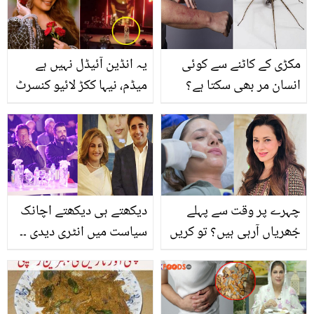
مکڑی کے کاٹنے سے کوئی
یہ انڈین آئیڈل نہیں ہے
انسان مر بھی سکتا ہے؟
میڈم، نیہا ککڑ لائیو کنسرٹ
چھوٹی سی مکڑی سے
میں رو گئیں! آسڑیلیا میں
متعلق کچھ خطرناک باتیں
ہونے والے شو میں ایسا کیا
جو ہر شخص کو پتہ ہونی
ہوا؟
چاہیے
چہرے پر وقت سے پہلے
دیکھتے ہی دیکھتے اچانک
جُھریاں آرہی ہیں؟ تو کریں
سیاست میں انٹری دیدی ۔۔
مہنگا بوٹوکس ٹریٹمنٹ
وہ مشہور شخصیات جو
سستے میں وہ بھی اپنے
شوبز ساتھ سیاست میں
گھر پر صرف ان دو چیزوں
بھی دلچسپی رکھتے ہیں،