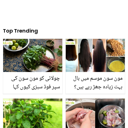
Top Trending
مون سون موسم میں بال
چولائی کو مون سون کی
بہت زیادہ جھڑ رہے ہیں؟
سپر فوڈ سبزی کیوں کہا
جانیں بالوں کو مضبوط
جاتا ہے؟ جانیں وٹامنز،
بنانے کے چند قدرتی طریقے
منرلز اور اینٹی آکسیڈنٹس
سے بھرپور اس سبزی کے
فائدے