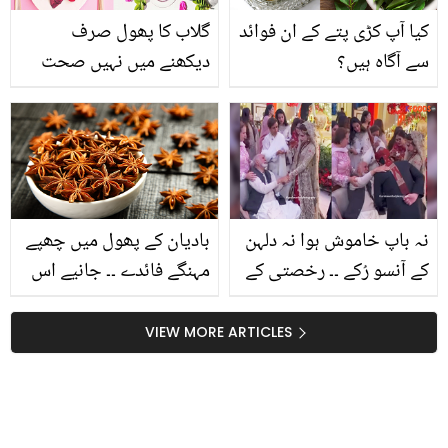
کیا آپ کڑی پتے کے ان فوائد
گلاب کا پھول صرف
سے آگاہ ہیں؟
دیکھنے میں نہیں صحت
کے لئے بھی مفید ۔۔ گلاب
کی پتیاں کھانے سے کیا
فائدے مل سکتے ہیں
نہ باپ خاموش ہوا نہ دلہن
بادیان کے پھول میں چھپے
کے آنسو رُکے ۔۔ رخصتی کے
مہنگے فائدے ۔۔ جانیے اس
وقت باپ اور بیٹی کی
کے 10 زبردست کمال جس
ایسی ویڈیو کہ جسے دیکھ
کے استعمال کے بعد آپ کے
VIEW MORE ARTICLES
کر ہر دلہن کو اپنی رخصتی
بھی ہزاروں روپے بچ سکتے
کا وقت یاد آجائے
ہیں