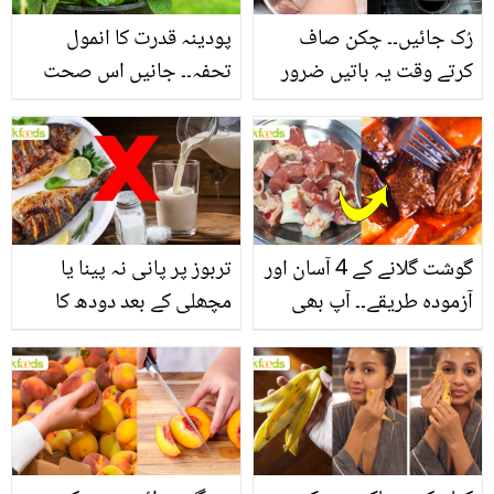
رُک جائیں۔۔ چکن صاف
پودینہ قدرت کا انمول
کرتے وقت یہ باتیں ضرور
تحفہ۔۔ جانیں اس صحت
یاد رکھیں
بخش پتوں کے 10 حیرت
انگیز طبی فوائد
گوشت گلانے کے 4 آسان اور
تربوز پر پانی نہ پینا یا
آزمودہ طریقے۔۔ آپ بھی
مچھلی کے بعد دودھ کا
جانیں انٹرنیشنل شیف کے
استعمال۔۔ جانیں کھانوں
بتائے راز
سے متعلق غلط فہمیوں کی
حقیقت کیا ہے اور افواہ
کیا؟