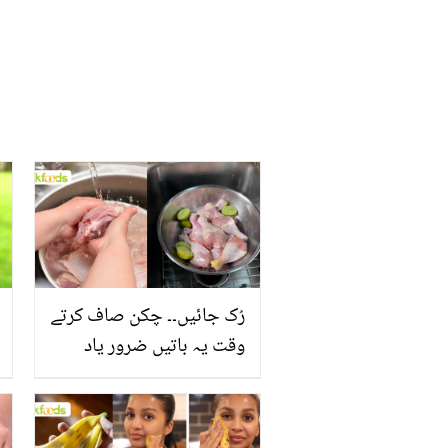
رُک جائیں۔۔ چکن صاف کرتے
وقت یہ باتیں ضرور یاد
رکھیں