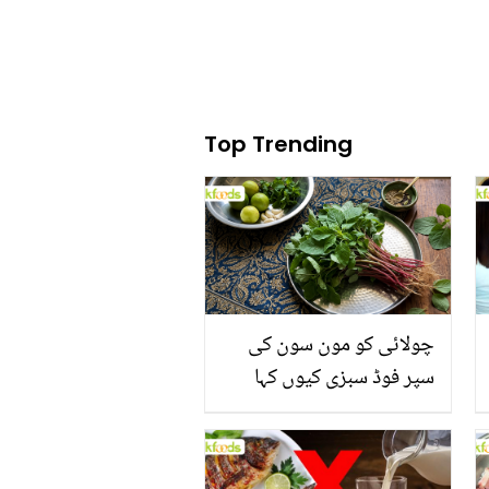
Top Trending
چولائی کو مون سون کی
سپر فوڈ سبزی کیوں کہا
جاتا ہے؟ جانیں وٹامنز،
منرلز اور اینٹی آکسیڈنٹس
سے بھرپور اس سبزی کے