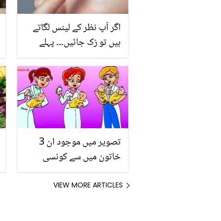
اگر آپ نظر کے لینس لگاتے
ہیں تو رُک جائیں۔۔۔ پہلے
جان لیں کہ کہیں یہ آپ کی
آنکھوں کے لئے نقصان دہ تو
نہیں ہیں
تصویر میں موجود ان 3
خاتون میں سے کونسی
نرس نہیں ہے؟ 99 فیصد
لوگ اس پہیلی کا صحیح
VIEW MORE ARTICLES
جواب نہیں دے پائیں گے