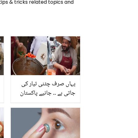
tips & tricks related topics and
یہاں صرف چٹنی تیار کی
جاتی ہے ۔۔ جانیے پاکستان
کی ایسی دکان کے بارے
میں، جہاں چٹنی خریدنے
کے لیے لوگ لڑ جاتے ہیں