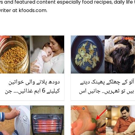
 and featured content especially food recipes, daily life 
riter at kfoods.com.
آلو کے چھلکے پھینک دیتے
دودھ پلانے والی خواتین
ہیں تو ٹھہریں.. جانیں اس
کیلیئے 6 اہم غذائیں۔۔۔ جن
سے بالوں کو لمبے عرصے تک
سے دودھ میں اضافہ ہو اور
سیاہ رکھنے کا طریقہ
بچہ بھی صحت مند رہے