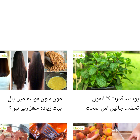
پودینہ قدرت کا انمول
مون سون موسم میں بال
تحفہ۔۔ جانیں اس صحت
بہت زیادہ جھڑ رہے ہیں؟
بخش پتوں کے 10 حیرت
جانیں بالوں کو مضبوط
انگیز طبی فوائد
بنانے کے چند قدرتی طریقے