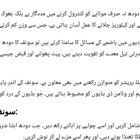
دودھ نہ صرف موٹاپے کو کنٹرول کرنے میں مددگار ہے بلکہ بھوک کو
 اور کیلوریز جلانے کا عمل آسان بناتی ہے، جس سے وزن کم کرنے 
 سردیوں میں ہاضمے کے مسائل کا سامنا کرتے ہیں تو سونف کا دودھ
رتی تیل معدے کو تقویت دیتے ہیں، پیٹ پھولنے اور قبض جیسے م
ڈ پریشر کو متوازن رکھنے میں بھی معاون ہے۔ سونف کے اندر پایا 
اور وٹامن ڈی ہڈیوں کو مضبوط بناتے ہیں، جو ہڈیوں کے درد کو 
سونف کا دودھ بنانے کا طریقہ:
امل کریں اور اسے چولہے پر ابالنے رکھ دیں۔ جب دودھ ابلنا ش