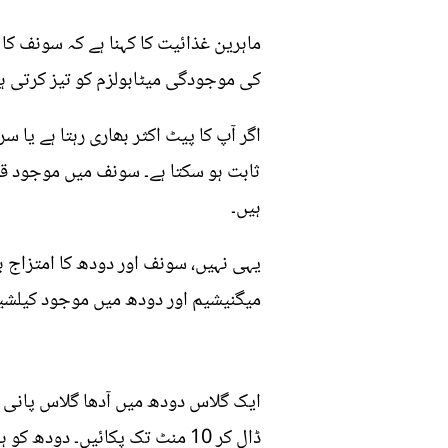
ماہرین غذائیت کا کہنا ہے کہ سونف کا 
کی موجودگی میٹابولزم کو تیز کرتی ہے
اگر آپ کا پیٹ اکثر بھاری رہتا ہے یا
ثابت ہو سکتا ہے۔ سونف میں موجود قد
ہیں۔
یہی نہیں، سونف اور دودھ کا امتزاج بل
میگنیشیم اور دودھ میں موجود کیلشیم 
ایک گلاس دودھ میں آدھا گلاس پانی ش
ڈال کر 10 منٹ تک پکائیں۔ دودھ کو ہلکا ٹھنڈا ہونے دیں، اور پھر اسے مزے لے کر نوش کریں۔