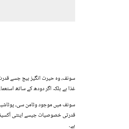
سونف، وہ حیرت انگیز بیج جسے قدرت 
غذا ہے بلکہ اگر دودھ کے ساتھ استعم
سونف میں موجود وٹامن سی، پوٹاشیم، آ
قدرتی خصوصیات جیسے اینٹی آکسیڈینٹ،
ہے۔