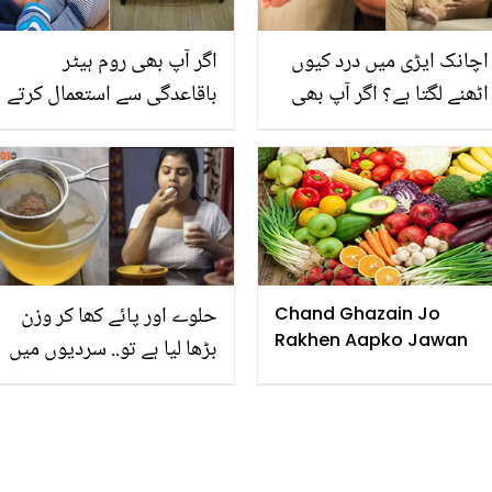
اچانک ایڑی میں درد کیوں
اگر آپ بھی روم ہیٹر
اٹھنے لگتا ہے؟ اگر آپ بھی
باقاعدگی سے استعمال کرتے
اس تکلیف کا شکار ہیں تو
ہیں تو، اسکے یہ 3 خطرناک
جانیں درد کو کم کرنے کے
نقصان بھی جان لیں جو
گھریلو مگر کارآمد ٹوٹکے
صحت کے مسائل کا باعث
بن سکتے ہیں
حلوے اور پائے کھا کر وزن
Chand Ghazain Jo
Rakhen Aapko Jawan
بڑھا لیا ہے تو.. سردیوں میں
گھر میں رہ کر موٹاپا کیسے
کم کریں؟ جانیں