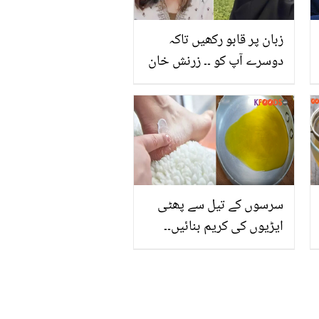
زبان پر قابو رکھیں تاکہ
دوسرے آپ کو ۔۔ زرنش خان
نے نادیہ خان پر طنز کی
برسات کردی! پوسٹ وائرل
سرسوں کے تیل سے پھٹی
ایڑیوں کی کریم بنائیں۔۔
پھٹی ایڑیوں سے نجات کے
لئے سستی کریم بنانے کا
طریقہ جس سے پورا گھر
فائدہ اٹھا سکتا ہے