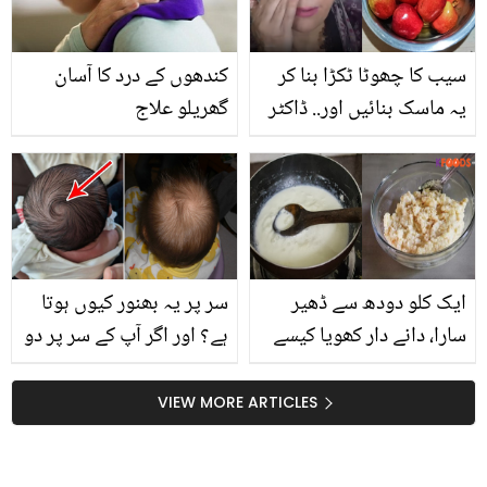
کرسکتے ہیں؟
سیب کا چھوٹا ٹکڑا بنا کر
کندھوں کے درد کا آسان
یہ ماسک بنائیں اور.. ڈاکٹر
گھریلو علاج
بلقیس نے بتایا صرف ایک
دن میں فیشل جیسی چمک
حاصل کرنے کا زبردست
ماسک
ایک کلو دودھ سے ڈھیر
سر پر یہ بھنور کیوں ہوتا
سارا، دانے دار کھویا کیسے
ہے؟ اور اگر آپ کے سر پر دو
بنائیں؟ جانیں گھر میں ہی
بھنور ہیں تو جانیے اس سے
مزیدار کھویا بنانے کی آسان
متعلق چند دلچسپ باتیں
VIEW MORE ARTICLES
ترکیب
جو بہت کم لوگ جانتے ہیں