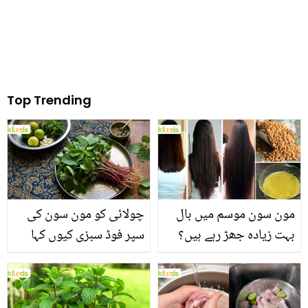
Top Trending
مون سون موسم میں بال
چولائی کو مون سون کی
بہت زیادہ جھڑ رہے ہیں؟
سپر فوڈ سبزی کیوں کہا
جانیں بالوں کو مضبوط
جاتا ہے؟ جانیں وٹامنز،
بنانے کے چند قدرتی طریقے
منرلز اور اینٹی آکسیڈنٹس
سے بھرپور اس سبزی کے