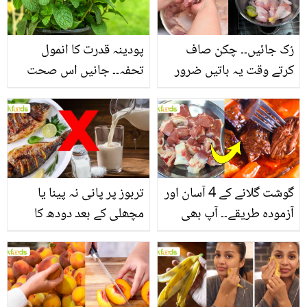
فائدے
رُک جائیں۔۔ چکن صاف
پودینہ قدرت کا انمول
کرتے وقت یہ باتیں ضرور
تحفہ۔۔ جانیں اس صحت
یاد رکھیں
بخش پتوں کے 10 حیرت
انگیز طبی فوائد
گوشت گلانے کے 4 آسان اور
تربوز پر پانی نہ پینا یا
آزمودہ طریقے۔۔ آپ بھی
مچھلی کے بعد دودھ کا
جانیں انٹرنیشنل شیف کے
استعمال۔۔ جانیں کھانوں
بتائے راز
سے متعلق غلط فہمیوں کی
حقیقت کیا ہے اور افواہ
کیا؟