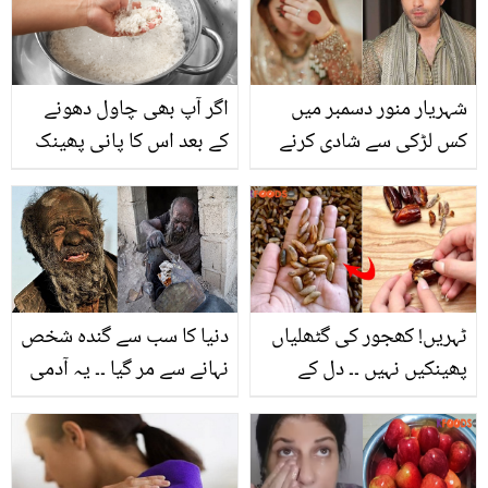
وائرل سے بچاتے ہیں؟
پھر کیا ہوا؟
شہریار منور دسمبر میں
اگر آپ بھی چاول دھونے
کس لڑکی سے شادی کرنے
کے بعد اس کا پانی پھینک
والے ہیں؟ صارفین میں
دیتی ہیں تو رُکیں۔۔۔ جانیں
ہلچل مچ گئی
چاول کے پانی میں چھپے
خوبصورتی بڑھانے کے کئی
راز جس کے بعد آپ بھی
چاولوں کا پانی کبھی نہیں
ٹہریں! کھجور کی گٹھلیاں
دنیا کا سب سے گندہ شخص
پھینکیں گی
پھینکیں نہیں ۔۔ دل کے
نہانے سے مر گیا ۔۔ یہ آدمی
مسائل، بلڈ پریشر اور
نہانے سے ڈرتا کیوں تھا اور
ہاضمہ بہتر کرنے میں
اس کا تعلق کہاں سے تھا؟
کھجور کیسے آپ کی مدد