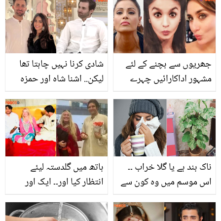
جھریوں سے بچنے کے لئے
شادی کرنا نہیں چاہتا تھا
مشہور اداکارائیں چہرے
لیکن.. اشنا شاہ اور حمزہ
کی کون سی ورزش کرتی
امین کی پہلی ملاقات کہاں
ہیں؟ صرف 5 منٹ میں کیا
ہوئی تھی؟ شادی سے
جانے والا فیس یوگا جو آپ
متعلق دلچسپ راز کھول
کو بھی ہمیشہ جوان رکھ
دیے
سکتا ہے
ناک بند ہے یا گلا خراب ۔۔
ہاتھ میں گلدستہ لیئے
اس موسم میں وہ کون سے
انتظار کیا اور۔۔ ایک اور
5 پودے ہیں جو آکسیجن
امریکی خاتون نکاح کی
کی فراہمی اور مختلف
خاطر پاکستان پہنچ گئی!