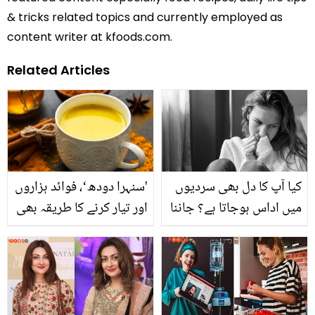
& tricks related topics and currently employed as
content writer at kfoods.com.
Related Articles
کیا آپ کا دل بھی سردیوں
'سنہرا دودھ‘، فوائد ہزاروں
میں اداس ہوجاتا ہے؟ جاننا
اور تیار کرنے کا طریقہ بھی
چاہتے ہیں کہ ایسا کیوں
آسان
ہوتا ہے؟