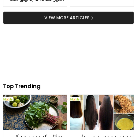
کے پتوں سے کھٹمل اور
کیڑے مکوڑے ختم کرنے کا
VIEW MORE ARTICLES
آسان طریقہ
Top Trending