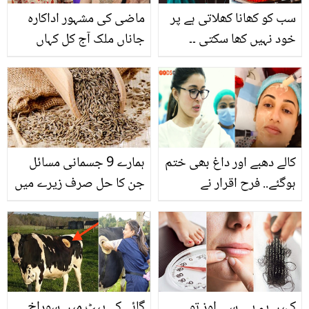
سب کو کھانا کھلاتی ہے پر
ماضی کی مشہور اداکارہ
خود نہیں کھا سکتی ۔۔
جاناں ملک آج کل کہاں
خاتون شیف 8 سال سے
ہیں؟ انہوں نے ویڈیو شئیر
کون سی انوکھی بیماری
کردی
میں مبتلا ہے؟ جان کر آپ
اپنی صحت پر شکر ادا
کریں گے
کالے دھبے اور داغ بھی ختم
ہمارے 9 جسمانی مسائل
ہوگئے.. فرح اقرار نے
جن کا حل صرف زیرے میں
خوبصورت نظر آنے کے لئے
ڈاکٹر شائستہ سے کون سا
ٹریٹمینٹ کروا لیا؟
کہیں یہ پی سی اوز تو
گائے کے پیٹ میں سوراخ۔۔