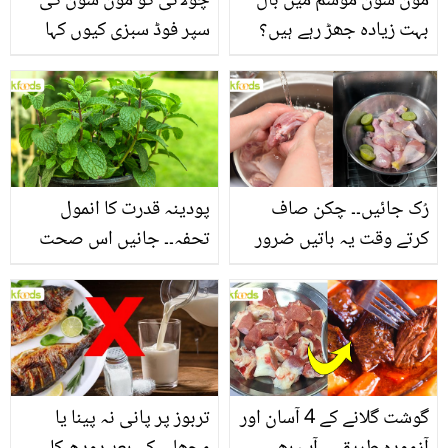
مون سون موسم میں بال
چولائی کو مون سون کی
بہت زیادہ جھڑ رہے ہیں؟
سپر فوڈ سبزی کیوں کہا
جانیں بالوں کو مضبوط
جاتا ہے؟ جانیں وٹامنز،
بنانے کے چند قدرتی طریقے
منرلز اور اینٹی آکسیڈنٹس
سے بھرپور اس سبزی کے
فائدے
رُک جائیں۔۔ چکن صاف
پودینہ قدرت کا انمول
کرتے وقت یہ باتیں ضرور
تحفہ۔۔ جانیں اس صحت
یاد رکھیں
بخش پتوں کے 10 حیرت
انگیز طبی فوائد
گوشت گلانے کے 4 آسان اور
تربوز پر پانی نہ پینا یا