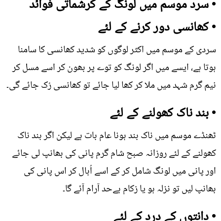
• سرد موسم میں لونگ کے کرشماتی فوائد
• کھانسی دور کرنے کے لئے
سردی کے موسم میں اکثر لوگوں کو شدید کھانسی کا سامنا
ہوتا ہے، ایسے میں اگر لونگ کو توے پر بھون کر اسے مسل کر
نیم گرم شہد میں ملا کر کھا لیا جائے تو کھانسی رُک جائے گی۔
• بند ناک کھولنے کے لئے
ٹھنڈے موسم میں ناک بند ہونا عام بات ہے لیکن اگر بند ناک
کھولنے کے لئے روزانہ صبح شام گرم پانی کی بھانپ لی جائے
اور پانی میں لونگ شامل کر کے اسے اُبال کر اس پانی کی
بھانپ لیں تو نزلہ ہو یا زکام بےحد آرام آئے گا۔
• دانتوں کے درد کے لئے