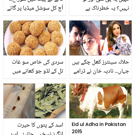
نہیں؟ یہ خطرناک ہے
آج کل سوشل میڈیا پر گائے
خواتین میں کون سی
کے پیٹ میں سوراخ کی
علامات پی سی اوز کی
تصاویر کیوں نظر آرہی
نشاندہی کرتی ہیں۔۔ آپ
ہیں؟ جانیں وہ اہم
بھی جانیے
معلومات جو آپ نہیں
جانتے
حلالہ سینٹرز کھل چکے ہیں
سردی کی خاص سو غات
جہاں۔۔ نادیہ خان نے ڈرامے
تل کے لڈو جو کھانے میں
کا دفاع کرتے ہوئے حلالہ
ہی نہیں بلکہ فائدے میں
سینٹر کا اشتہار پڑھ کر
بھی ہے بے مثال
سنادیا! دیڈیو دیکھ کر
صارفین بھی افسردہ ہوگئے
اسد کے پتوں کا حیرت
Eid ul Adha in Pakistan
2015
انگیز نسخہ ۔۔ جانیئے اسد