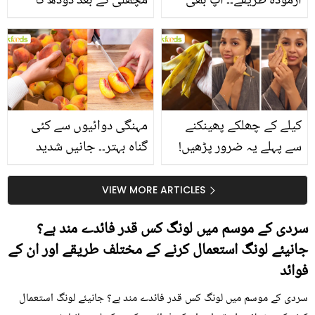
آزمودہ طریقے۔۔ آپ بھی
مچھلی کے بعد دودھ کا
جانیں انٹرنیشنل شیف کے
استعمال۔۔ جانیں کھانوں
بتائے راز
سے متعلق غلط فہمیوں کی
حقیقت کیا ہے اور افواہ
کیا؟
کیلے کے چھلکے پھینکنے
مہنگی دوائیوں سے کئی
سے پہلے یہ ضرور پڑھیں!
گناہ بہتر۔۔ جانیں شدید
جلد کے 3 بڑے مسائل کا
گرمی کے موسم میں آڑو
سستا اور قدرتی حل
کیوں کھانا چاہیے؟
VIEW MORE ARTICLES
سردی کے موسم میں لونگ کس قدر فائدے مند ہے؟
جانیئے لونگ استعمال کرنے کے مختلف طریقے اور ان کے
فوائد
سردی کے موسم میں لونگ کس قدر فائدے مند ہے؟ جانیئے لونگ استعمال