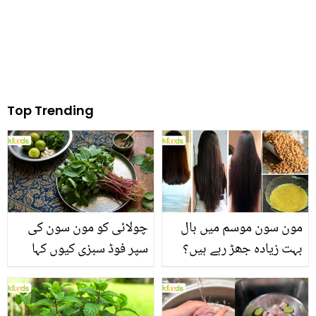
Top Trending
مون سون موسم میں بال
چولائی کو مون سون کی
بہت زیادہ جھڑ رہے ہیں؟
سپر فوڈ سبزی کیوں کہا
جانیں بالوں کو مضبوط
جاتا ہے؟ جانیں وٹامنز،
بنانے کے چند قدرتی طریقے
منرلز اور اینٹی آکسیڈنٹس
سے بھرپور اس سبزی کے