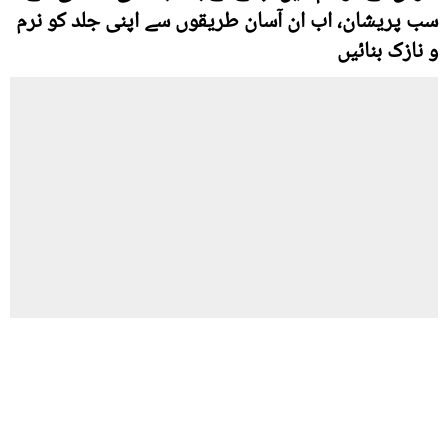
سب پریشان، اب ان آسان طریقوں سے اپنی جلد کو نرم
و نازک بنائيں