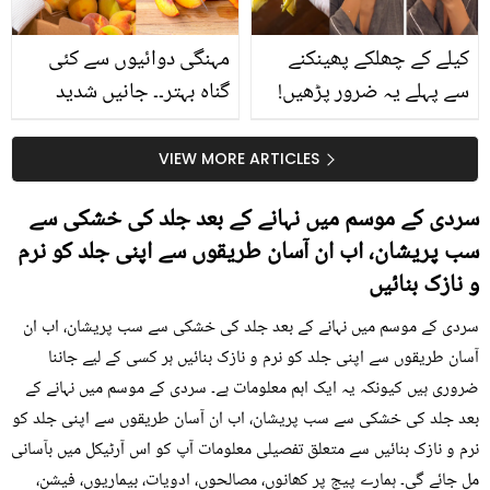
کیلے کے چھلکے پھینکنے
مہنگی دوائیوں سے کئی
سے پہلے یہ ضرور پڑھیں!
گناہ بہتر۔۔ جانیں شدید
جلد کے 3 بڑے مسائل کا
گرمی کے موسم میں آڑو
سستا اور قدرتی حل
کیوں کھانا چاہیے؟
VIEW MORE ARTICLES
سردی کے موسم میں نہانے کے بعد جلد کی خشکی سے
سب پریشان، اب ان آسان طریقوں سے اپنی جلد کو نرم
و نازک بنائيں
سردی کے موسم میں نہانے کے بعد جلد کی خشکی سے سب پریشان، اب ان
آسان طریقوں سے اپنی جلد کو نرم و نازک بنائيں ہر کسی کے لیے جاننا
ضروری ہیں کیونکہ یہ ایک اہم معلومات ہے۔ سردی کے موسم میں نہانے کے
بعد جلد کی خشکی سے سب پریشان، اب ان آسان طریقوں سے اپنی جلد کو
نرم و نازک بنائيں سے متعلق تفصیلی معلومات آپ کو اس آرٹیکل میں بآسانی
مل جائے گی۔ ہمارے پیج پر کھانوں، مصالحوں، ادویات، بیماریوں، فیشن،