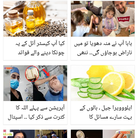
بابا آپ نے منہ دھویا تو میں
کیا آپ کیسٹر آئل کے یہ
ناراض ہوجاؤں گی۔۔ ننھی
چونکا دینے والے فوائد
بیٹی باپ کے میک اپ کرنے
جانتے ہیں؟
لگی! شاہد آفریدی کی نئی
ویڈیو نے صارفین کے دل
پگھلا دیے
ایلووویرا جیل ، بالوں کے
آپریشن سے پہلے اللہ کا
بہت سارے مسائل کا
کثرت سے ذکر کیا ۔۔ اسپتال
بہترین حل
سے ڈرے ہوئے بچے کی قرآن
کی تلاوت کرنے کی ویڈیو