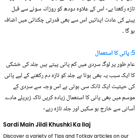
تازہ رکھتا ہے- اس کے علاوہ دودھ کو روزانہ سونے سے قبل
پینے کی عادت اپنائيں اس سے بھی قدرتی چکنائی میں اضافہ
ہو گا ۔
5: پانی کا استعمال
عام طور پر لوگ سردی میں کم پانی پیتے ہیں جلد کی خشکی
کا ایک سبب یہ بھی ہوتا ہے جلد کو تازہ دم رکھنے کے لیے پانی
کی حیثیت ایک ٹانک سی ہوتی ہے اس وجہ سے سردی کے
موسم میں بھی پانی کا استعمال زيادہ کریں تاکہ زہریلے مادے
آسانی سے خارج ہو سکیں اور جلد تازہ رہے-
Sardi Main Jildi Khushki Ka Ilaj
Discover a variety of Tips and Totkay articles on our