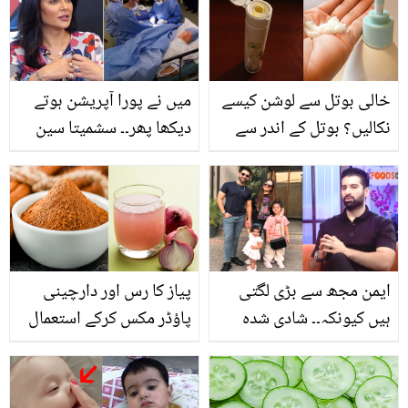
نے لوگوں کے دل چھو لیے
خالی بوتل سے لوشن کیسے
میں نے پورا آپریشن ہوتے
نکالیں؟ بوتل کے اندر سے
دیکھا پھر۔۔ سشمیتا سین
بچا ہوا لوشن نکالنے کے 3
دل کی سرجری کے لیئے بے
طریقے
ہوش کیوں نہیں ہوئیں؟
حیران کن انکشاف
ایمن مجھ سے بڑی لگتی
پیاز کا رس اور دارچینی
ہیں کیونکہ۔۔ شادی شدہ
پاؤڈر مکس کرکے استعمال
زندگی سے متعلق منیب بٹ
کرنے سے کیا ہوتا ہے؟ جان
کے انوکھے انکشافات
کر آزمائے بنا رہ نہ پائیں گے