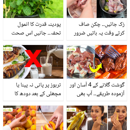
فائدے
رُک جائیں۔۔ چکن صاف
پودینہ قدرت کا انمول
کرتے وقت یہ باتیں ضرور
تحفہ۔۔ جانیں اس صحت
یاد رکھیں
بخش پتوں کے 10 حیرت
انگیز طبی فوائد
گوشت گلانے کے 4 آسان اور
تربوز پر پانی نہ پینا یا
آزمودہ طریقے۔۔ آپ بھی
مچھلی کے بعد دودھ کا
جانیں انٹرنیشنل شیف کے
استعمال۔۔ جانیں کھانوں
بتائے راز
سے متعلق غلط فہمیوں کی
حقیقت کیا ہے اور افواہ
کیا؟