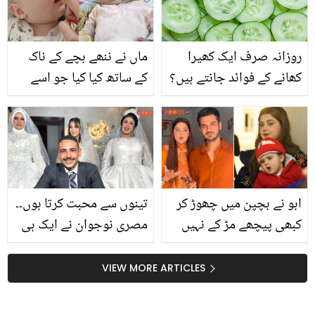
روزانہ صرف ایک کھیرا
ماں نے ننھے بچے کے ناک
کھانے کے فوائد جانتے ہیں؟
کے ساتھ کیا کیا جو اسے
فوراََ نیند آ گئی، دیکھیے
ابو نے بچپن میں چھوڑ کر
تینوں سے محبت کرتا ہوں۔۔
کبھی پیچھے مڑ کے نہیں
مصری نوجوان نے ایک ہی
یکھا۔۔ کنول آفتاب نے بچپن
دن 3 لڑکیوں کو شادی کے
کا دکھ پہلی بار مداحوں کے
لئے کیسے منایا؟
VIEW MORE ARTICLES
ساتھ شیئر کر دیا