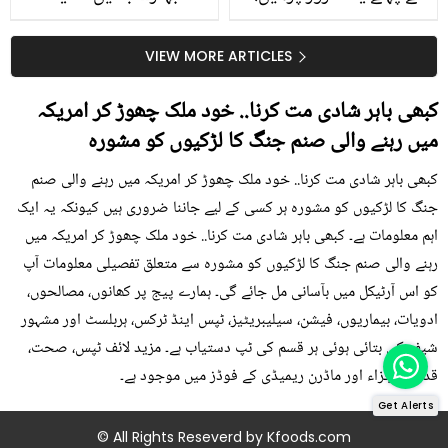
جلد کے 3 بڑے مسائل کا
گرمی کے موسم میں آڑو
سستا اور قدرتی حل
کیوں کھانا چاہیے؟
VIEW MORE ARTICLES
کبھی باہر شادی مت کرنا.. خود ملک چھوڑ کر امریکہ
میں رہنے والی صنم جنگ کا لڑکیوں کو مشورہ
کبھی باہر شادی مت کرنا.. خود ملک چھوڑ کر امریکہ میں رہنے والی صنم
جنگ کا لڑکیوں کو مشورہ ہر کسی کے لیے جاننا ضروری ہیں کیونکہ یہ ایک
اہم معلومات ہے۔ کبھی باہر شادی مت کرنا.. خود ملک چھوڑ کر امریکہ میں
رہنے والی صنم جنگ کا لڑکیوں کو مشورہ سے متعلق تفصیلی معلومات آپ
کو اس آرٹیکل میں بآسانی مل جائے گی۔ ہمارے پیج پر کھانوں، مصالحوں،
ادویات، بیماریوں، فیشن، سیلیبریٹیز، ٹپس اینڈ ٹرکس، ہربلسٹ اور مشہور
شیف کی بتائی ہوئی ہر قسم کی ٹپ دستیاب ہے۔ مزید لائف ٹپس، صحت،
قدرتی اجزاء اور ماڈرن ریمیڈی کے فوڈز میں موجود ہے۔
Get Alerts
© All Rights Reseverd by
Kfoods.com