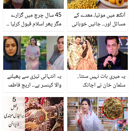
آنکھ میں موتیا، معدے کے
45 سال چرچ میں گزارے
مسائل اور۔۔ جانیں خوبانی
مگر پھر اسلام قبول کرلیا ۔۔
کھانے کے وہ بیش قیمتی
پادری نے اسلام قبول کرنے
فائدے جو آپ کو ہسپتال
کے بعد اپنا مسلم نام کیا
جانے سے بچائیں
رکھا؟
یہ میری بات نہیں سنتا..
یہ انتہائی تیزی سے پھیلنے
سلمان خان نے اچانک
والا کینسر ہے۔۔ اریج فاطمہ
دوسری شادی کرنے پر
کو اچانک کینسر کیسے
بھائی ارباز کو کیا کہا؟
ہوگیا؟ اپنی درد بھری
ویڈیو شئیر کر دی