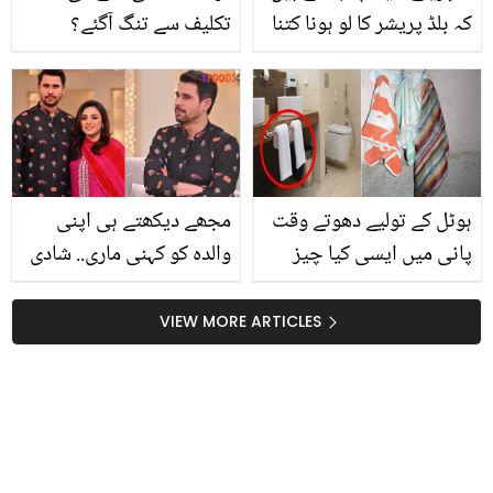
کہ بلڈ پریشر کا لو ہونا کتنا
تکلیف سے تنگ آگئے؟
خطرناک ثابت ہو سکتا ہے؟
جانیں اس خراب موسم
جانیئے اس کے نقصانات اور
میں صرف لہسن کی مدد
بلڈ پریشر نارمل کرنے کے
سے خود کو ٹھیک کر کے
چند گھریلو طریقے
مہنگی دواؤں سے بچنے کا
طریقہ
ہوٹل کے تولیے دھوتے وقت
مجھے دیکھتے ہی اپنی
پانی میں ایسی کیا چیز
والدہ کو کہنی ماری.. شادی
ڈالتے ہیں جو یہ ہر وقت
کیسے ہوئی تھی؟ تابش
چمکتے رہتے ہیں؟ جانیئے
ہاشمی کی اہلیہ نے دلچسپ
VIEW MORE ARTICLES
گھر کے گندے تولیے کو
قصہ سنا دیا
چمکانے کا آسان طریقہ