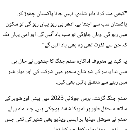
"کبھی مت کرنا باہر شادی، نہیں جانا پاکستان چھوڑ کر.
پاکستان سب سے اچھا ہے. ادھر ہی رہو یہاں رہو گی تو سکون
میں رہو گی. وہاں جاؤگی تو سب یاد آئیں گے. ابو امی یہاں تک
کہ جن سے نفرت تھی وہ بھی یاد آئیں گے"
یہ کہنا ہے معروف اداکارہ صنم جنگ کا جنھوں نے حال ہی
میں ندا یاسر کے شو شان سحور میں شرکت کی اور دیار غیر
میں رہنے سے متعلق باتیں بھی کیں.
صنم جنگ گزشتہ برس جولائی 2023 میں بیٹی اور شوہر کے
ساتھ مستقل طور پر امریکا شفٹ ہوچکی ہیں. چند ماہ پہلے
صنم نے سوشل میڈیا پر ایسی ویڈیو بھی شئیر کی تھی جس
میں انھیں روتا ہوا دیکھا جاسکتا تھا.