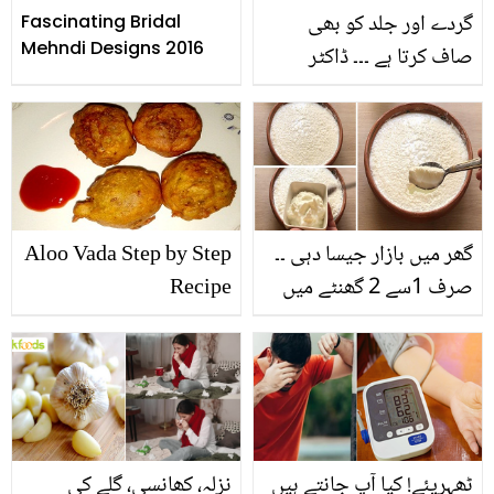
گردے اور جلد کو بھی
Fascinating Bridal
Mehndi Designs 2016
صاف کرتا ہے ۔۔۔ ڈاکٹر
بلقیس نے بتایا سچی بوٹی
کو استعمال کرنے کا صحیح
طریقہ اور اس کے لاتعداد
فوائد
گھر میں بازار جیسا دہی ۔۔
Aloo Vada Step by Step
صرف 1سے 2 گھنٹے میں
Recipe
گاڑھا دہی جمانے کا راز
جانیں جو کوئی نہیں بتاتا
ٹھہریئے! کیا آپ جانتے ہیں
نزلہ، کھانسی، گلے کی