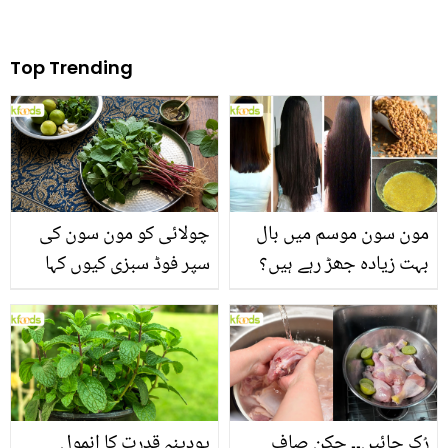
Top Trending
مون سون موسم میں بال
چولائی کو مون سون کی
بہت زیادہ جھڑ رہے ہیں؟
سپر فوڈ سبزی کیوں کہا
جانیں بالوں کو مضبوط
جاتا ہے؟ جانیں وٹامنز،
بنانے کے چند قدرتی طریقے
منرلز اور اینٹی آکسیڈنٹس
سے بھرپور اس سبزی کے
فائدے
رُک جائیں۔۔ چکن صاف
پودینہ قدرت کا انمول