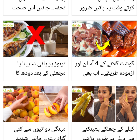
کرتے وقت یہ باتیں ضرور
تحفہ۔۔ جانیں اس صحت
یاد رکھیں
بخش پتوں کے 10 حیرت
انگیز طبی فوائد
گوشت گلانے کے 4 آسان اور
تربوز پر پانی نہ پینا یا
آزمودہ طریقے۔۔ آپ بھی
مچھلی کے بعد دودھ کا
جانیں انٹرنیشنل شیف کے
استعمال۔۔ جانیں کھانوں
بتائے راز
سے متعلق غلط فہمیوں کی
حقیقت کیا ہے اور افواہ
کیا؟
کیلے کے چھلکے پھینکنے
مہنگی دوائیوں سے کئی
سے پہلے یہ ضرور پڑھیں!
گناہ بہتر۔۔ جانیں شدید