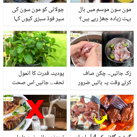
مون سون موسم میں بال
چولائی کو مون سون کی
بہت زیادہ جھڑ رہے ہیں؟
سپر فوڈ سبزی کیوں کہا
جانیں بالوں کو مضبوط
جاتا ہے؟ جانیں وٹامنز،
بنانے کے چند قدرتی طریقے
منرلز اور اینٹی آکسیڈنٹس
سے بھرپور اس سبزی کے
فائدے
رُک جائیں۔۔ چکن صاف
پودینہ قدرت کا انمول
کرتے وقت یہ باتیں ضرور
تحفہ۔۔ جانیں اس صحت
یاد رکھیں
بخش پتوں کے 10 حیرت
انگیز طبی فوائد