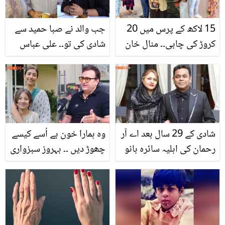
15 لاکھ کے پرس میں 20
جب والد نے صبا حمید سے
کروڑ کی چابی۔۔ منال خان
شادی کی تو۔۔ علی عباس
نے شو مارنے والی لڑکیوں
نے سالوں سے دل میں
کو کیسے روسٹ کیا؟
چھپے زخم کھول کے رکھ
دلچسپ ویڈیو
دیئے
شادی کے 29 سال بعد اے آر
وہ ہمارا خون ہے اُسے کیسے
رحمان کی اہلیہ سائرہ بانو
چھوڑ دیں ۔۔ بہروز سبزواری
نے علیحدگی کا اعلان کر
سابقہ بہو سائرہ یوسف کو
دیا، وجہ کیا سامنے آئی؟
کیا نصیحت کرتے رہتے
ہیں؟