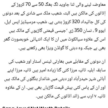
معاوضہ لینے والی ثنا جاوید لگ بھگ 50 سے 70 کروڑ کے
اٖثاثوں کی مالکن ہیں البتہ شعیب ملک سے شادی کے بعد دونوں
کی کل جائیداد 320 کروڑ بنتی ہے۔ شعیب مرسیڈیز ایس ایل،
ایوو 9 ، نسان 350 زی ‘جیسی قیمتی گاڑیوں کے مالک ہیں
اس کے علاوہ سیالکوٹ میں ان کا ایک انتہائی خوبصورت گھر
بھی ہے جبکہ وہ دبئی کا گولڈن ویزا بھی رکھتے ہیں۔
ان دونوں کے مقابلے میں بھارتی ٹینس اسٹار اور شعیب کی
سابقہ اہلیہ ثانیہ مرزا کئی گنا زیادہ امیر ہیں ثانیہ مرزا اپنے
آبائی شہر حیدرآباد اور دبئی میں شاندار بنگلوں کی مالک ہیں
اور ان کے پاس کئی بیش قیمت گاڑیاں بھی ہیں۔ ان کے علاوہ
ثانیہ ٧ ارب سے زائد اثاثوں کی مالکن ہیں۔