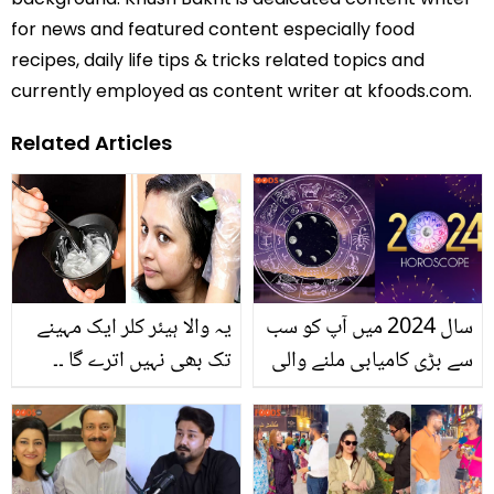
for news and featured content especially food
recipes, daily life tips & tricks related topics and
currently employed as content writer at kfoods.com.
Related Articles
سال 2024 میں آپ کو سب
یہ والا ہیئر کلر ایک مہینے
سے بڑی کامیابی ملنے والی
تک بھی نہیں اترے گا ۔۔
ہے ۔۔ نیا سال 2024 کن 3
گھر پر ہیئر کلر میں ایسا کیا
ستاروں کیلئے کامیابی اور
شامل کریں کہ بالوں کا رنگ
خوش قسمت کا سال ہوگا؟
کئی دنوں تک چلے؟
بیوٹیشن نے راز بتا دیا