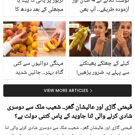
گوشت گلانے کے 4 آسان اور
تربوز پر پانی نہ پینا یا
آزمودہ طریقے۔۔ آپ بھی
مچھلی کے بعد دودھ کا
جانیں انٹرنیشنل شیف کے
استعمال۔۔ جانیں کھانوں
بتائے راز
سے متعلق غلط فہمیوں کی
حقیقت کیا ہے اور افواہ
کیا؟
کیلے کے چھلکے پھینکنے
مہنگی دوائیوں سے کئی
سے پہلے یہ ضرور پڑھیں!
گناہ بہتر۔۔ جانیں شدید
جلد کے 3 بڑے مسائل کا
گرمی کے موسم میں آڑو
سستا اور قدرتی حل
کیوں کھانا چاہیے؟
VIEW MORE ARTICLES
قیمتی گاڑی اور عالیشان گھر۔۔ شعیب ملک سے دوسری
شادی کرنے والی ثنا جاوید کے پاس کتنی دولت ہے؟
قیمتی گاڑی اور عالیشان گھر۔۔ شعیب ملک سے دوسری شادی کرنے والی ثنا