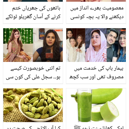
معصومیت بھرے انداز میں
ہاتھوں کی جھریاں ختم
دیکھنے والا یہ بچہ کونسی
کرنے کے آسان گھریلو ٹوٹکے
مقبول شخصیت ہے؟ چاہنے
والے بھی پہچاننے میں
ناکام ہوجائیں گے
بیمار باپ کی خدمت میں
تم اتنی خوبصورت کیسے
مصروف تھی اور سب کچھ
ہو۔۔ سجل علی کی کون سی
آنکھ کے سامنے ہوتا رہا..
تصویر نے سونم باجوہ کو
فرح اقرار شوہر کی تیسری
بھی تعریف کرنے پر مجبور
شادی سے سچ بول پڑیں
کردیا؟
لوکی کھانا سنتِ نبویﷺ
کیا آپ الائچی کے صحت پر