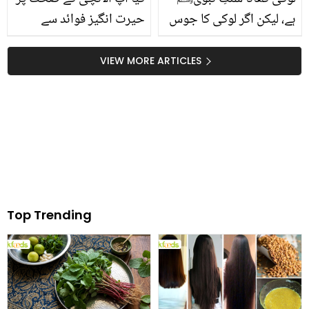
ہے، لیکن اگر لوکی کا جوس
حیرت انگیز فوائد سے
بنا کر پیا جائے تو اس کے
واقف ہیں؟ جانیں الائچی
حیرت انگیز فوائد جان کر
کے چند ایسے جادوئی فوائد
VIEW MORE ARTICLES
آپ بھی حیران رہ جائیں
اور استعمال جو کر دیں آپ
گے، جانیں لوکی کے جوس
کی کئی مشکلات آسان
کے 5 حیرت انگیز فوائد
Top Trending