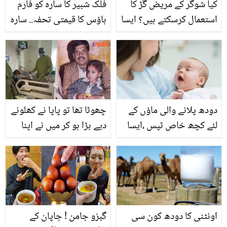
کیا شوگر کے مریض گُڑ کا
فلک شبیر کا سارہ کو فارم
استعمال کرسکتے ہیں؟ ایسا
ہاؤس کا قیمتی تحفہ.. سارہ
جواب جو سب جاننا چاہتے
خان رو پڑیں! ویڈیو بھی
ہیں
شئیر کردی
دودھ پلانے والی ماؤں کے
چھوٹا تھا تو پاپا نے کھلونے
لئے کچھ خاص ٹپس ،ایسا
دیے بڑا ہو کر میں نے اپنا
کیا کریں کہ بچے کو دودھ
جگر دے دیا.. موت کے منہ
کی پوری خوراک مل سکے ۔
میں جاتے باپ کی جان
بچانے والے عظیم بیٹے کی
کہانی
اونٹنی کا دودھ کون سی
گبرُو جامن ! جاپان کے