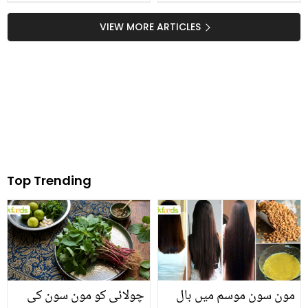
کے لیبل سے بچنا چاہتی
شخص نے بیواؤں کو روزی
ہیں تو کھانے میں فوری
روٹی کمانے کے لئے تحفے
VIEW MORE ARTICLES
نمک کم کرنے کے لئے یہ
میں کیا دیا؟ معاشرے کی
طریقے آزمائیں
سوچ بدل دینے والا واقعہ
Top Trending
مون سون موسم میں بال
چولائی کو مون سون کی