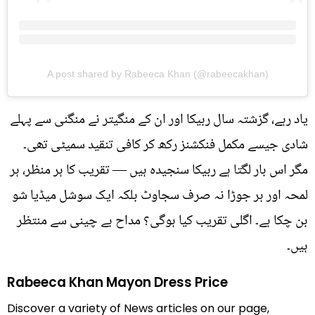
A post shared by Rabeeca Khan (@rabeecakhan)
یاد رہے، گزشتہ سال ربیکا اور ان کے منگیتر نے منگنی سے پہلے
شادی جیسے مکمل فنکشنز رکھ کر کافی تنقید سمیٹی تھی۔
مگر اس بار لگتا ہے ربیکا سنجیدہ ہیں — تقریب کا ہر منظر، ہر
لمحہ اور ہر جوڑا نہ صرف سجاوٹ بلکہ ایک سوشل میڈیا شو
بن چکا ہے۔ اگلی تقریب کیا ہوگی؟ مداح بے چینی سے منتظر
ہیں۔
Rabeeca Khan Mayon Dress Price
Discover a variety of News articles on our page,