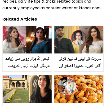
recipes, daily life tips & tricks related topics and
currently employed as content writer at kfoods.com.
Related Articles
شہرت کے لیئے تدفین کرنے
کبھی 2 ہزار روپے سے زیادہ
آگئے تھے۔۔ حمیرا اصغر کے
مہنگے کپڑے نہیں خریدے
اسٹائلسٹ نے کس کس کا
کیونکہ ۔۔ مرونل ٹھاکر نے
بھانڈا پھوڑ دیا؟
کبھی مہنگے کپڑے کیوں
نہیں خریدے؟ اداکارہ کا
حیران کن انکشاف