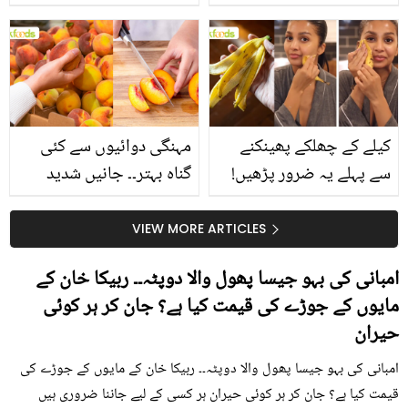
جانیں انٹرنیشنل شیف کے
استعمال۔۔ جانیں کھانوں
بتائے راز
سے متعلق غلط فہمیوں کی
حقیقت کیا ہے اور افواہ
کیا؟
کیلے کے چھلکے پھینکنے
مہنگی دوائیوں سے کئی
سے پہلے یہ ضرور پڑھیں!
گناہ بہتر۔۔ جانیں شدید
جلد کے 3 بڑے مسائل کا
گرمی کے موسم میں آڑو
سستا اور قدرتی حل
کیوں کھانا چاہیے؟
VIEW MORE ARTICLES
امبانی کی بہو جیسا پھول والا دوپٹہ۔۔ ربیکا خان کے
مایوں کے جوڑے کی قیمت کیا ہے؟ جان کر ہر کوئی
حیران
امبانی کی بہو جیسا پھول والا دوپٹہ۔۔ ربیکا خان کے مایوں کے جوڑے کی
قیمت کیا ہے؟ جان کر ہر کوئی حیران ہر کسی کے لیے جاننا ضروری ہیں