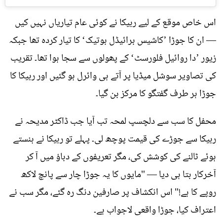
اس خاص موقع کے لیے ربیکا نے کوئی عام تیاریاں نہیں کیں
— ان کا جوڑا ’کاشیس برائیڈل بوتیک‘ کا تیار کردہ تھا جبکہ
زیور ’دا روائیل فلورسٹ‘ کے پھولوں سے سجا ہوا تھا۔ تقریب
کی تصاویر سوشل میڈیا پر آتے ہی وائرل ہو گئیں اور ربیکا کا
جوڑا ہر طرف گفتگو کا مرکز بن گیا۔
محفل کا سب سے دلچسپ لمحہ تب آیا جب ڈاکٹر مدیحہ نے
ربیکا سے جوڑے کی قیمت پوچھ لی۔ پہلے تو ربیکا نے ہنستے
ہوئے ٹالنے کی کوشش کی، مگر تعریفوں کے دباؤ میں آ کر
آخرکار بتا ہی دیا — "مایوں کا یہ جوڑا چار سے پانچ لاکھ
روپے کا ہے!" اس انکشاف پر صارفین دنگ رہ گئے، مگر سب نے
اعتراف کیا، جوڑا واقعی لاجواب ہے۔