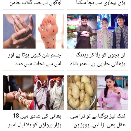
بڑی بیماری سے بچا سکتا
لوگوں نے جب گُلاب جامن
ہے؟
کھائے تو اس کے کیا کیا نام
رکھے اور اس کو جاپانی
کیسے بناتے ہیں؟ دلچسپ
ویڈیو
ان بچوں کو رلا کر ریٹنگ
جسم سُن کیوں ہوتا ہے اور
بڑھائی جارہی ہے۔۔ عمر شاہ
اس سے نجات میں مدد
کی وفات کے بعد بھائیوں
کیسے ممکن ہے؟
کی تقریب میں شرکت،
سوشل میڈیا پر تنقید کا
طوفان
نمک تیز ہوگیا ہے تو ذرا سی
بھائی کی شادی میں 18
عقل بھی لڑا لیں.. پوہڑ پن
ہزار بیواؤں کو بلا لیا.. امیر