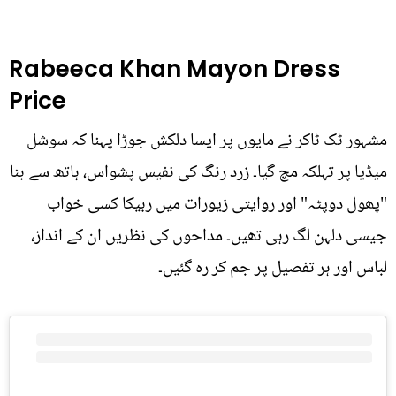
Rabeeca Khan Mayon Dress
Price
مشہور ٹک ٹاکر نے مایوں پر ایسا دلکش جوڑا پہنا کہ سوشل
میڈیا پر تہلکہ مچ گیا۔ زرد رنگ کی نفیس پشواس، ہاتھ سے بنا
"پھول دوپٹہ" اور روایتی زیورات میں ربیکا کسی خواب
جیسی دلہن لگ رہی تھیں۔ مداحوں کی نظریں ان کے انداز،
لباس اور ہر تفصیل پر جم کر رہ گئیں۔