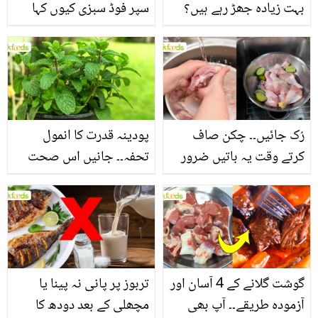
بہت زیادہ جھڑ رہے ہیں؟
سپر فوڈ سبزی کیوں کہا
جانیں بالوں کو مضبوط
جاتا ہے؟ جانیں وٹامنز،
بنانے کے چند قدرتی طریقے
منرلز اور اینٹی آکسیڈنٹس
سے بھرپور اس سبزی کے
فائدے
رُک جائیں۔۔ چکن صاف
پودینہ قدرت کا انمول
کرتے وقت یہ باتیں ضرور
تحفہ۔۔ جانیں اس صحت
یاد رکھیں
بخش پتوں کے 10 حیرت
انگیز طبی فوائد
گوشت گلانے کے 4 آسان اور
تربوز پر پانی نہ پینا یا
آزمودہ طریقے۔۔ آپ بھی
مچھلی کے بعد دودھ کا