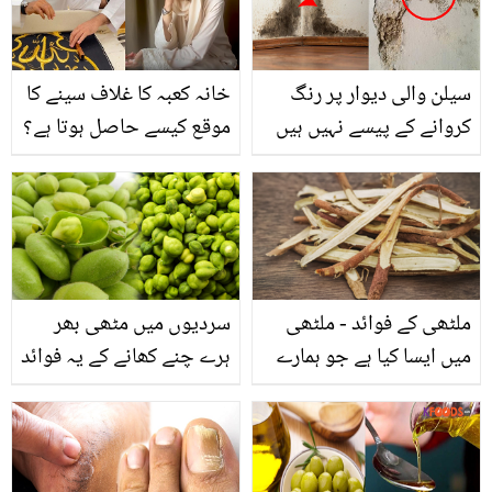
سیلن والی دیوار پر رنگ
خانہ کعبہ کا غلاف سینے کا
کروانے کے پیسے نہیں ہیں
موقع کیسے حاصل ہوتا ہے؟
تو.. جانیں عید سے پہلے
جانیں اہم. معلومات جو ہر
دیواروں کو نیا جیسا کرنے
مسلمان کو لازمی پتہ ہونی
کا طریقہ
چاہئیں
ملٹھی کے فوائد - ملٹھی
سردیوں میں مٹھی بھر
میں ایسا کیا ہے جو ہمارے
ہرے چنے کھانے کے یہ فوائد
لئے جاننا بہت ضروری ہے -
جانتے ہیں؟
جانیں اس کے استعمال کا
صحیح طریقہ