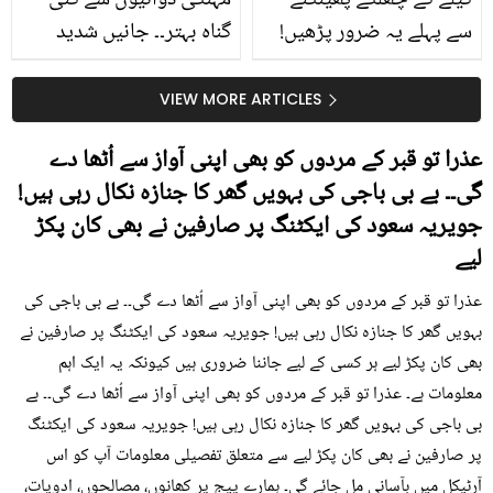
کیلے کے چھلکے پھینکنے
مہنگی دوائیوں سے کئی
سے پہلے یہ ضرور پڑھیں!
گناہ بہتر۔۔ جانیں شدید
جلد کے 3 بڑے مسائل کا
گرمی کے موسم میں آڑو
سستا اور قدرتی حل
کیوں کھانا چاہیے؟
VIEW MORE ARTICLES
عذرا تو قبر کے مردوں کو بھی اپنی آواز سے اُٹھا دے
گی۔۔ بے بی باجی کی بہویں گھر کا جنازہ نکال رہی ہیں!
جویریہ سعود کی ایکٹنگ پر صارفین نے بھی کان پکڑ
لیے
عذرا تو قبر کے مردوں کو بھی اپنی آواز سے اُٹھا دے گی۔۔ بے بی باجی کی
بہویں گھر کا جنازہ نکال رہی ہیں! جویریہ سعود کی ایکٹنگ پر صارفین نے
بھی کان پکڑ لیے ہر کسی کے لیے جاننا ضروری ہیں کیونکہ یہ ایک اہم
معلومات ہے۔ عذرا تو قبر کے مردوں کو بھی اپنی آواز سے اُٹھا دے گی۔۔ بے
بی باجی کی بہویں گھر کا جنازہ نکال رہی ہیں! جویریہ سعود کی ایکٹنگ
پر صارفین نے بھی کان پکڑ لیے سے متعلق تفصیلی معلومات آپ کو اس
آرٹیکل میں بآسانی مل جائے گی۔ ہمارے پیج پر کھانوں، مصالحوں، ادویات،