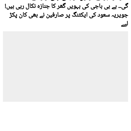
گی۔۔ بے بی باجی کی بہویں گھر کا جنازہ نکال رہی ہیں!
جویریہ سعود کی ایکٹنگ پر صارفین نے بھی کان پکڑ
لیے