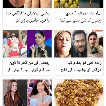
نہار منہ صرف 1 چمچ
پھٹی ایڑھیاں یا فنگس زدہ
زیتون کا تیل پینے سے کیا
ناخن، جانیں پاؤں کو
ہوتا ہے؟ جانیے اس
تکلیف میں مبتلا کرنے والی
کرشماتی تیل کے بے شمار
3 مشکلات اور ان کا حل
کمالات جن سے آپ بھی
فائدہ اٹھا سکتے ہیں
زندہ تھے تو بدنام کیا،
چھٹی کے دن گھر کا کون
مرگئے تو جائیداد کے لالچ
سا کام کرتی ہیں؟ بیٹی کی
میں بیوہ کا روپ دھار لیا ۔۔
ماں بننے والی دپیکا
دانیہ شاہ کی گرفتاری کیوں
پڈوکون نے اپنی
ہوئی؟ والدہ رو پڑیں، عوام
مصروفیات بتا کر سب کو
کے تبصرے
حیران کر دیا