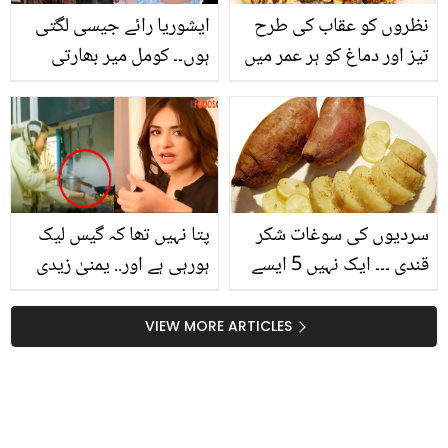
نظروں کو عقاب کی طرح
ایشوریا رائے جیسی لگتی
تیز اور دماغ کو ہر عمر میں
ہوں۔۔ کومل میر بھارتی
جوان رکھنے میں مددگار
ملکہ حُسن سے اپنا موازنہ
نسخہ ۔۔ جو سردی اور فلو
کیوں کرنے لگیں؟ دلچسپ
کو بھی بھگائے صحت مند
انکشاف
بنائے
سردیوں کی سوغات شکر
پتا نہیں تھا کہ گیس لیک
قندی ۔۔۔ ایک نہیں 5 ایسے
ہورہی ہے اور.. یمنیٰ زیدی
فوائد جن کو جان کر آپ
دوبارہ حادثے کا شکار! اب
بھی اس کو لازمی کھائیں
کس حال میں ہیں؟
VIEW MORE ARTICLES
گے