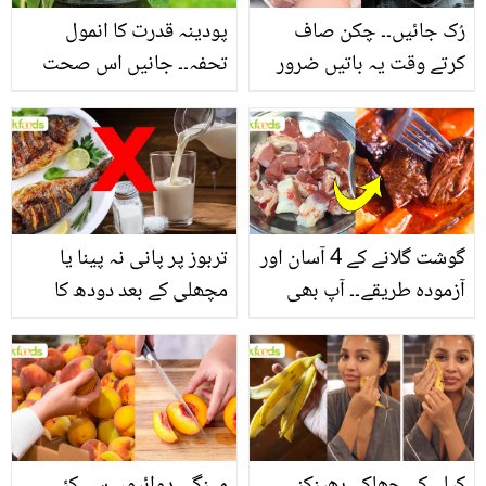
رُک جائیں۔۔ چکن صاف
پودینہ قدرت کا انمول
کرتے وقت یہ باتیں ضرور
تحفہ۔۔ جانیں اس صحت
یاد رکھیں
بخش پتوں کے 10 حیرت
انگیز طبی فوائد
گوشت گلانے کے 4 آسان اور
تربوز پر پانی نہ پینا یا
آزمودہ طریقے۔۔ آپ بھی
مچھلی کے بعد دودھ کا
جانیں انٹرنیشنل شیف کے
استعمال۔۔ جانیں کھانوں
بتائے راز
سے متعلق غلط فہمیوں کی
حقیقت کیا ہے اور افواہ
کیا؟