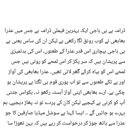
ڈرامہ بے بی باجی ایک بہترین فیملی ڈرامہ ہے جس میں عذرا
بھابھی نے کوب رونق لگا رکھی ہے لیکن ان کی ساس یعنی بے
بی باجی بیچاری اس قدر عذرا کے طعنوں، اس کی بدتمیزی
سے پریشان ہیں کہ سر پکڑ کر اس لمحے کو روتی ہیں جس
لمحے اس کو بیاہ کرکے گھر لائی تھیں۔ عذرا بھابھی کی آواز
اور بے تکے طعنوں سے تو اب پوری قوم ہی لگتا ہے پریشان ہو
چکی ہے۔ ارے بھابھی اپنی آواز آہستہ رکھو نہ، بکواس جتنی
آپ کو کرنی ہے کیجیے لیکن کان کے پردے تو نہ پھاڑ دیجیے، ہم
بہرے ہو جائیں گے ۔۔ ایسا کہنا ہے سوشل میڈیا صارفین کا جو
عذرا سے ہاتھ جوڑ کر درخواست کر رہے ہیں کہ بہن تھوڑا سا