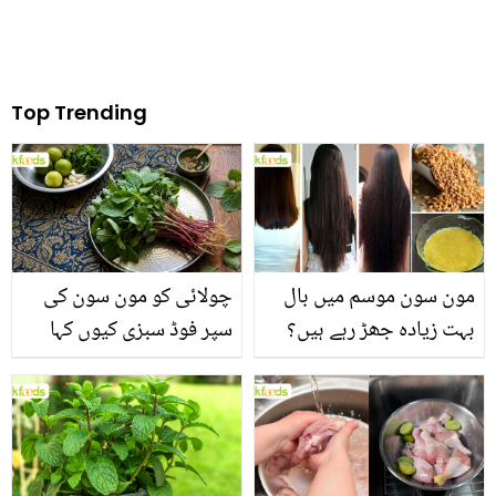
Top Trending
مون سون موسم میں بال
چولائی کو مون سون کی
بہت زیادہ جھڑ رہے ہیں؟
سپر فوڈ سبزی کیوں کہا
جانیں بالوں کو مضبوط
جاتا ہے؟ جانیں وٹامنز،
بنانے کے چند قدرتی طریقے
منرلز اور اینٹی آکسیڈنٹس
سے بھرپور اس سبزی کے
فائدے