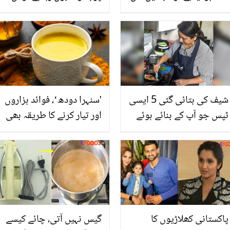
کو منٹوں میں صاف کرنے
باتوں سے آپ اس کا جھوٹ
کی سادہ سی ٹپ
پکڑسکتے ہیں
شیف کی بتائی گئی 5 ایسی
'سنہرا دودھ‘، فوائد ہزاروں
ٹپس جو آپ کے بنائے ہوئے
اور تیار کرنے کا طریقہ بھی
کھانے کا ذائقہ بڑھا دے ۔۔۔
آسان
وہ ٹپس جو ہر عورت جاننا
چاہیئے
پاکستانی کھلاڑیوں کا
گیس نہیں آتی، چائے کیسے