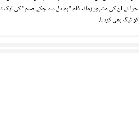
ے حرا نے ان کی مشہور زمانہ فلم "ہم دل دے چکے صنم" کی ایک ت
کو ٹیگ بھی کردیا.