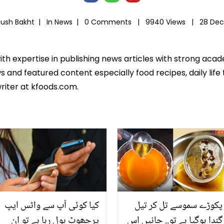
hush Bakht |
In
News
|
0 Comments |
9940 Views |
28 Dec
ith expertise in publishing news articles with strong ac
 and featured content especially food recipes, daily life 
riter at kfoods.com.
پکوڑے سموسے تل کر تیل
کیا کوئی آپ سے واٹس ایپ
گندا ہوگیا ہے تو.. جانیں اس
پرجھوٹ بول رہا ہے تو ان