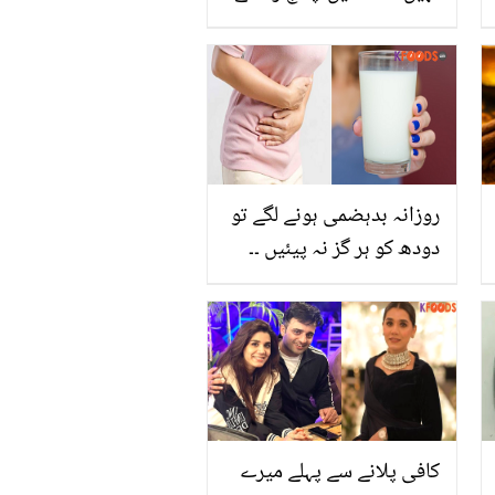
سے کون سی بیماریوں کے
بارے میں پتہ چل جاتا ہے؟
جانیں سائنسی تجربہ
روزانہ بدہضمی ہونے لگے تو
دودھ کو ہر گز نہ پیئیں ۔۔
کچھ ایسی نشانیاں جن کے
سامنے آنے پر دودھ پینا فوراً
بند کر دینا چاہیے
کافی پلانے سے پہلے میرے