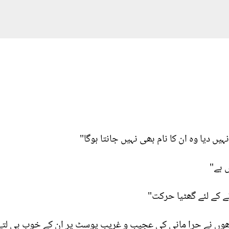
ں دیا وہ ان کا نام بھی نہیں جانتا ہوگا"
ں ہے"
 کے لئے گھٹیا حرکت"
ھوں نے حرا مانی کی عجیب و غریب پوسٹ پر ان کے خوب ہی لتے لی