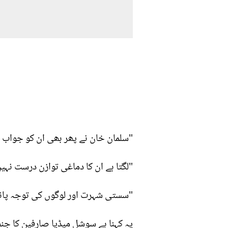
"سلمان خان نے پھر بھی ان کو جواب نہی
"لگتا ہے ان کا دماغی توازن درست نہی
"سستی شہرت اور لوگوں کی توجہ پانے
یہ کہنا ہے سوشل میڈیا صارفین کا جن