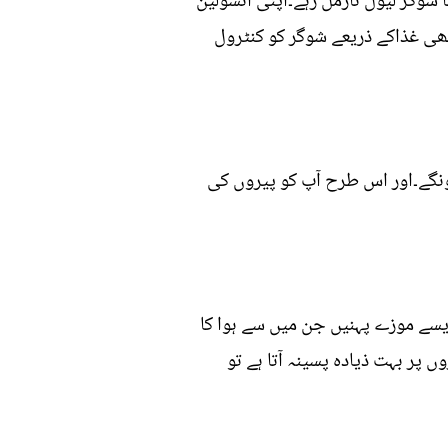
شوگر لیول نارمل رہے۔اپنی انسولین
اچھی غذاکے ذریعے شوگر کو کنٹرول
نگے۔اور اس طرح آپ کو پیروں کی
یسے موزے پہنیں جن میں سے ہوا کا
ں پر بہت ذیادہ پسینہ آتا ہے تو