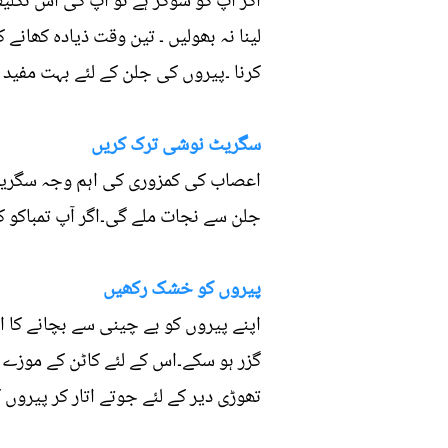
اگر آپ کو شوگر ہے تو آپ کی اس تکلی
لینا نہ بھولیں ۔ تین وقت ذیادہ کھانے
کرنا ۔پیروں کی جلن کے لئے بہت مفید 
سگریٹ نوشی ترک کریں
اعصاب کی کمزوری کی اہم وجہ سگریٹ
جلن سے نجات ملے گی۔اگر آپ تمباکو ک
پیروں کو خشک رکھیں
اپنے پیروں کو بے چینی سے بچانے کا 
گزر ہو سکے۔اس کے لئے کاٹن کے موزے بہ
تھوڑی دیر کے لئے جوتے اتار کر پیروں ک