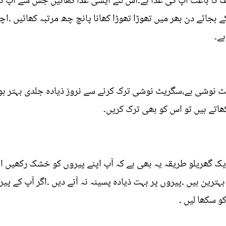
ف کا باعث آپ کی غذا ہے۔اس لئے ایسی غذا کھائیں جس سے آپ کا 
 کے بجائے دن بھر میں تھوڑا تھوڑا کھانا پانچ چھ مرتبہ کھائیں ۔
ہے۔
 نوشی ہے،سگریٹ نوشی ترک کرنے سے نروز ذیادہ جلدی بہتر ہو
ھاتے ہیں تو اس کو بھی ترک کریں۔
ایک گھریلو طریقہ یہ بھی ہے کہ آپ اپنے پیروں کو خشک رکھیں ا
ترین ہیں ۔پیروں پر بہت ذیادہ پسینہ نہ آنے دیں ۔اگر آپ کے پیرو
و سکھا لیں ۔