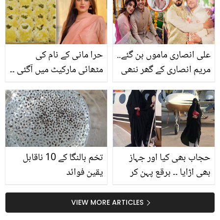
جو ان پر ہی الٹا پڑ گیا؟
ایسا واقعہ جس نے عوام
کے دل جیت لئے
علی انصاری ماموں بن گئے..
حرا مانی کے نام کی
مریم انصاری کے گھر ننھی
مٹھائی مارکیٹ میں آگئی ۔۔
پری کی آمد! بچی کا کیا نام
یہ مٹھائی کہاں فروخت ہو
رکھا؟
رہی ہے اور اس پراداکارہ نے
کیا ردعمل دیا؟ دیکھیں
حجاب بھی کیا اور جہاز
تخم بالنگا کے 10 ناقابل
بھی اڑایا ۔۔ برقع پہن کر
یقین فوائد
جہاز اڑانے والی خاتون
پائلٹ جو غریبوں کی مدد
VIEW MORE ARTICLES
بھی کرت ہیں، دیکھیے