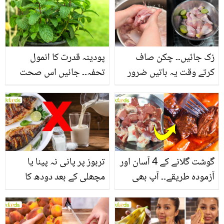
سے بھرپور اس سبزی کے
فائدے
رُک جائیں۔۔ چکن صاف
پودینہ قدرت کا انمول
کرتے وقت یہ باتیں ضرور
تحفہ۔۔ جانیں اس صحت
یاد رکھیں
بخش پتوں کے 10 حیرت
انگیز طبی فوائد
گوشت گلانے کے 4 آسان اور
تربوز پر پانی نہ پینا یا
آزمودہ طریقے۔۔ آپ بھی
مچھلی کے بعد دودھ کا
جانیں انٹرنیشنل شیف کے
استعمال۔۔ جانیں کھانوں
بتائے راز
سے متعلق غلط فہمیوں کی
حقیقت کیا ہے اور افواہ