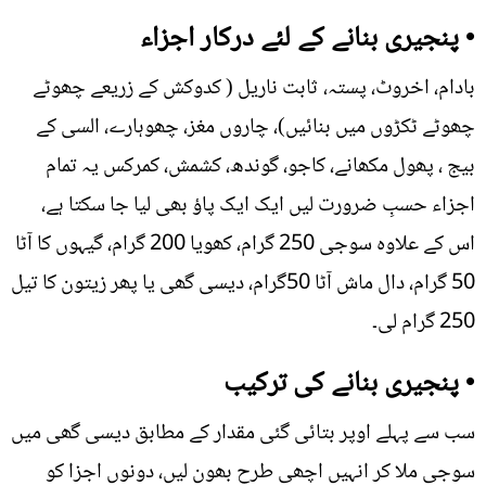
• پنجیری بنانے کے لئے درکار اجزاء
بادام، اخروٹ، پستہ، ثابت ناریل ( کدوکش کے زریعے چھوٹے
چھوٹے ٹکڑوں میں بنائیں)، چاروں مغز، چھوہارے، السی کے
بیج ، پھول مکھانے، کاجو، گوندھ، کشمش، کمرکس یہ تمام
اجزاء حسبِ ضرورت لیں ایک ایک پاؤ بھی لیا جا سکتا ہے،
اس کے علاوہ سوجی 250 گرام، کھویا 200 گرام، گیہوں کا آٹا
50 گرام، دال ماش آٹا 50گرام، دیسی گھی یا پھر زیتون کا تیل
250 گرام لی۔
• پنجیری بنانے کی ترکیب
سب سے پہلے اوپر بتائی گئی مقدار کے مطابق دیسی گھی میں
سوجی ملا کر انہیں اچھی طرح بھون لیں، دونوں اجزا کو