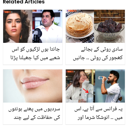
Related Articles
سادی روٹی کے بجائے
جانتا ہوں لڑکیوں کو اس
کھجور کی روٹی ۔۔ جانیں
شعبے میں کیا جھیلنا پڑتا
سحری میں کھجور کی
ہے۔۔ اپنی بیوی کو بھی کام
روٹی کھانے سے کیا ہوتا ہے
کرنے سے روک دیا ! اسٹیج
اور کیسے بنتی ہے؟ جو آپ
ڈانسنگ سے متعلق نسیم
اور آپ کے بچوں کی صحت
وکی کے تلخ انکشافات
کیلیئے ضروری ہے
یہ فرانس سے آتا ہے، اس
سردیوں میں پھٹے ہونٹوں
میں ۔۔ انوشکا شرما اور
کی حفاظت کے لیے چند
ویرات کوہلی کون سا خاص
مفید مشورے