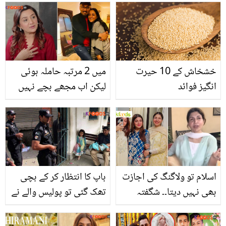
پانی پیتے ہیں اور اسکی
قیمت کیا ہے؟
خشخاش کے 10 حیرت
میں 2 مرتبہ حاملہ ہوئی
انگیز فوائد
لیکن اب مجھے بچے نہیں
چاہیئیں ۔۔ بے اولادی کا
طعنہ ! جادیہ افگن اولاد کی
خواہش سے متعلق بتاتے
ہوئے
اسلام تو ولاگنگ کی اجازت
باپ کا انتظار کر کے بچی
بھی نہیں دیتا۔۔ شگفتہ
تھک گئی تو پولیس والے نے
اعجاز نے وزن پر ہونے والی
گود میں لے لیا۔۔ پولیس
تنقید پر ایسا کیا جواب دیا
کانسٹیبل کی رحم دلی کا