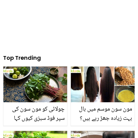
Top Trending
مون سون موسم میں بال
چولائی کو مون سون کی
بہت زیادہ جھڑ رہے ہیں؟
سپر فوڈ سبزی کیوں کہا
جانیں بالوں کو مضبوط
جاتا ہے؟ جانیں وٹامنز،
بنانے کے چند قدرتی طریقے
منرلز اور اینٹی آکسیڈنٹس