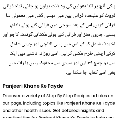
ہلکی آنچ پر اتنا بھونیں کی وہ لائٹ براؤن ہو جائے، تمام ڈرائی
فروٹ کو علیحدہ فرائی پین میں دیسی گھی میں معمولی سا
فرائی کریں، اس کے بعد سوجی میں فرائی کئے ہوئے بادام،
پستے، چاروں مغز اور فرائی کئے ہوئے مکھانے،گوندھ، کاجو اور
اخروٹ شامل کر کے اس میں پسی الائچی اور چینی شامل
کرکے اچھی طرح مکس کر لیں، اسے روزانہ ناشتے میں ایک
سے دو چمچ کھائیں اور سردی سے محفوظ رہیں یا رات میں
بھی اسے کھایا جا سکتا ہے۔
Panjeeri Khane Ke Fayde
Discover a variety of Step By Step Recipes articles on
our page, including topics like Panjeeri Khane Ke Fayde
and other health issues. Get detailed insights and
practical tips for Panjeeri Khane Ke Fayde to help you