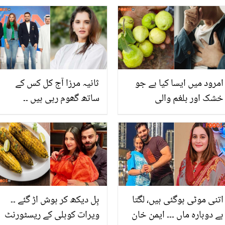
درخواست کردی؟
ایسا راز، جو ساری عمر آپ
کو تھکنے نہیں دے گا
امرود میں ایسا کیا ہے جو
ثانیہ مرزا آج کل کس کے
خشک اور بلغم والی
ساتھ گھوم رہی ہیں ۔۔
کھانسی کا خاتمہ کرتا ہے؟
جانیں یہ شخص کون ہے اور
جانیں فائدے اور استعمال کا
دونوں کا رشتہ توجہ کا
طریقہ
مرکز کیوں بنا ہوا؟
اتنی موٹی ہوگئی ہیں، لگتا
بِل دیکھ کر ہوش اڑ گئے ۔۔
ہے دوبارہ ماں ۔۔۔ ایمن خان
ویرات کوہلی کے ریسٹورنٹ