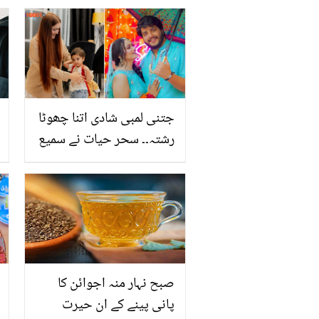
پڑے
جتنی لمبی شادی اتنا چھوٹا
رشتہ۔۔ سحر حیات نے سمیع
رشید سے طلاق کی تصدیق
کرتے ہوئے کیا کچھ بتایا؟
صبح نہار منہ اجوائن کا
پانی پینے کے ان حیرت