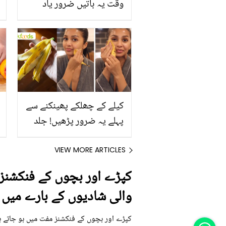
وقت یہ باتیں ضرور یاد
رکھیں
کیلے کے چھلکے پھینکنے سے
پہلے یہ ضرور پڑھیں! جلد
کے 3 بڑے مسائل کا سستا
اور قدرتی حل
VIEW MORE ARTICLES
کپڑے اور بچوں کے فنکشنز م
والی شادیوں کے بارے میں ک
کپڑے اور بچوں کے فنکشنز مفت میں ہو جاتے ہیں