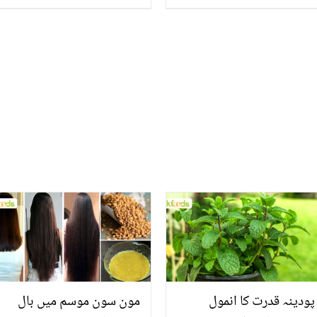
کو دیکھ کر سوشل میڈیا
میں ایک بُھٹے کی قیمت کیا
صارفین نے خوشخبری
ہے؟ پوسٹ وائرل
سُنادی، کیا یہ سچ ہے؟
پودینہ قدرت کا انمول
مون سون موسم میں بال