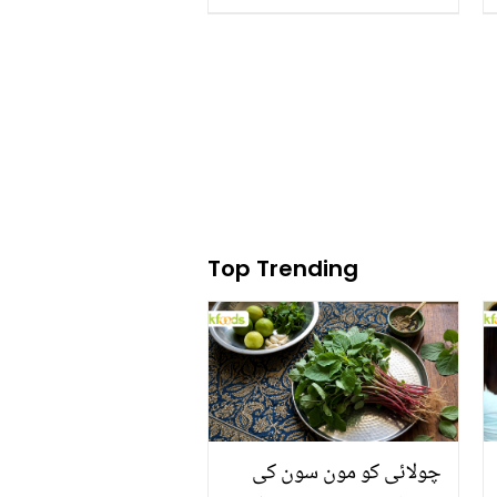
صرف 1 منٹ میں بٹن لگانے
کا آسان طریقہ جو ساری
زندگی کام آئے
Top Trending
چولائی کو مون سون کی