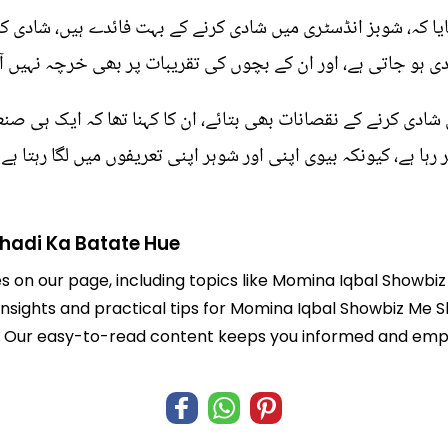
یا کہ، شوبز انڈسٹری میں شادی کرنے کے بہت فائدے ہیں، شادی کر
 ہو جاتی ہے، اور ان کے بچوں کی تقریبات پر بھی خرچہ نہیں آت
 شادی کرنے کے نقصانات بھی بتائے، ان کا کہنا تھا کہ ایک ہی 
رہا ہے، کیونکہ بیوی اپنی اور شوہر اپنی تعریفوں میں لگا رہتا ہ
hadi Ka Batate Hue
es on our page, including topics like Momina Iqbal Showb
 insights and practical tips for Momina Iqbal Showbiz Me 
life. Our easy-to-read content keeps you informed and e