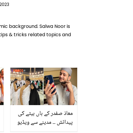
2023
emic background. Salwa Noor is
tips & tricks related topics and
معاذ صفدر کے ہاں بیٹے کی
پیدائش ۔۔ مدینے سے ویڈیو
کال پر بیٹے کو دیکھ کر رو