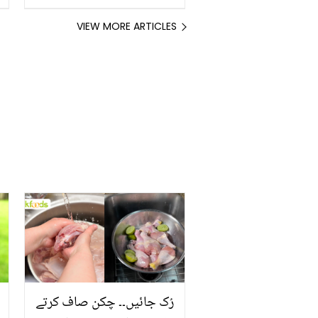
انگیز فوائد سے واقف ہیں؟
VIEW MORE ARTICLES
رُک جائیں۔۔ چکن صاف کرتے