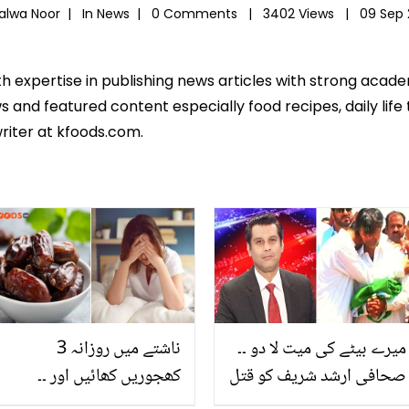
Salwa Noor |
In
News
|
0 Comments |
3402 Views |
09 Sep 
th expertise in publishing news articles with strong acad
 and featured content especially food recipes, daily life 
riter at kfoods.com.
میرے بیٹے کی میت لا دو ۔۔
ناشتے میں روزانہ 3
صحافی ارشد شریف کو قتل
کھجوریں کھائیں اور ۔۔
کردیا گیا، اہلیہ نے کیا
جانیں صحت مند زندگی کا