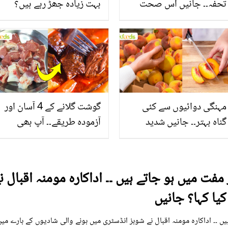
تحفہ۔۔ جانیں اس صحت
بہت زیادہ جھڑ رہے ہیں؟
بخش پتوں کے 10 حیرت
جانیں بالوں کو مضبوط
انگیز طبی فوائد
بنانے کے چند قدرتی طریقے
مہنگی دوائیوں سے کئی
گوشت گلانے کے 4 آسان اور
گناہ بہتر۔۔ جانیں شدید
آزمودہ طریقے۔۔ آپ بھی
گرمی کے موسم میں آڑو
جانیں انٹرنیشنل شیف کے
کیوں کھانا چاہیے؟
بتائے راز
فت میں ہو جاتے ہیں ۔۔ اداکارہ مومنہ اقبال 
یا کہا؟ جانیں
 ۔۔ اداکارہ مومنہ اقبال نے شوبز انڈسٹری میں ہونے والی شادیوں کے بارے میں