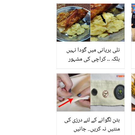
کرنے کا طریقہ
نلی بریانی میں گودا نہیں
بلکہ ۔۔ کراچی کی مشہور
نلی بریانی میں کس طرح
فراڈ کیا جا رہا ہے؟ اگر آپ
بھی کھانے جا رہے ہیں تو
حقیقت جان لیں
بٹن لگوانے کے لئے درزی کی
منتیں نہ کریں.. جانیں