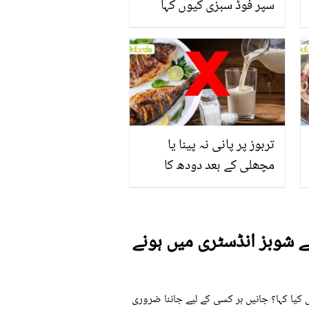
سپر فوڈ سبزی کیوں کہا
جاتا ہے؟ جانیں وٹامنز،
منرلز اور اینٹی آکسیڈنٹس
سے بھرپور اس سبزی کے
فائدے
تربوز پر پانی نہ پینا یا
مچھلی کے بعد دودھ کا
استعمال۔۔ جانیں کھانوں
سے متعلق غلط فہمیوں کی
حقیقت کیا ہے اور افواہ کیا؟
نے شوبز انڈسٹری میں ہونے
 کیا کہا؟ جانیں ہر کسی کے لیے جاننا ضروری