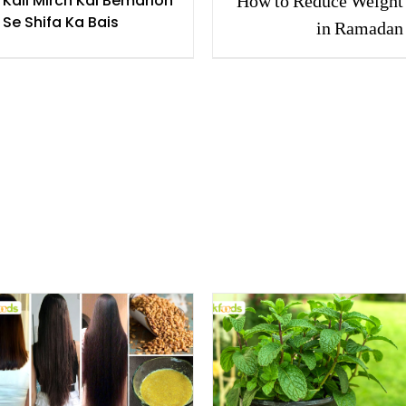
How to Reduce Weight
Kali Mirch Kai Bemarion
Se Shifa Ka Bais
in Ramadan