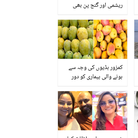
ریشمی اور گنج پن بھی
ختم.. ڈاکٹر خرم نے بتایا
گھر پر سستا تیل بنانے کا
آسان طریقہ! آپ بھی آزما
لیں
کمزور ہڈیوں کی وجہ سے
ہونے والی بیماری کو دور
کرتا ہے ۔۔ جانیں رسیلے آم
کھانے کے بے شمار فوائد اور
اس کی اقسام کے بارے میں