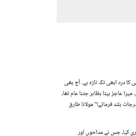
کا درد ابھی تک تازہ ہے۔ آج بھی
یرا عاجز بیٹا بظاہر جتنا عام تھا،
رجات بلند فرمائے!" مولانا طارق
ری کیا، جس نے مداحوں اور