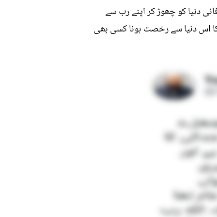
انی دنیا کو چھوڑ کر اپنے رب سے
م کا اس دنیا سے رخصت ہونا کسی بھی