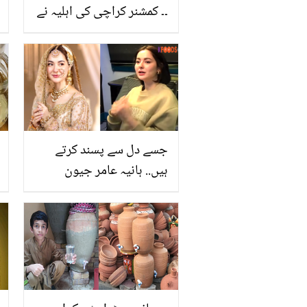
۔۔ کمشنر کراچی کی اہلیہ نے
سیلاب زدگان کے لیے تکیے
سینا شروع کر دیے، دیکھیے
جسے دل سے پسند کرتے
ہیں.. ہانیہ عامر جیون
ساتھی اور شادی کے ارادے
پر بول پڑیں