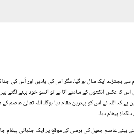
ے بچھڑے ایک سال ہو گیا، مگر اس کی یادیں اور اُس کی جدائی 
اس کا عکس آنکھوں کے سامنے آتا ہے تو آنسو خود بہنے لگتے ہیں۔ م
ے کہ اللہ نے اس کو بہترین مقام دیا ہوگا، اللہ تعالیٰ عاصم کے د
لگداز پیغام دیا۔
پنے بیٹے عاصم جمیل کی برسی کے موقع پر ایک جذباتی پیغام جا