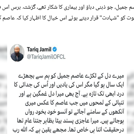
م جمیل، جو ذہنی دباؤ اور بیماری کا شکار تھے، گزشتہ برس اس ف
 موت کو "شہادت" قرار دیتے ہوئے اس خیال کا اظہار کیا کہ عاص