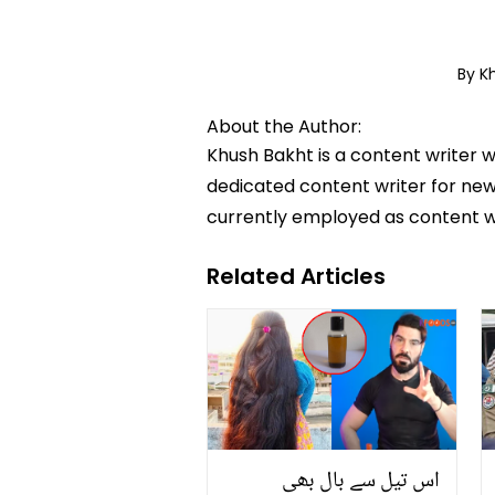
By K
About the Author:
Khush Bakht is a content writer w
dedicated content writer for news
currently employed as content w
Related Articles
اس تیل سے بال بھی