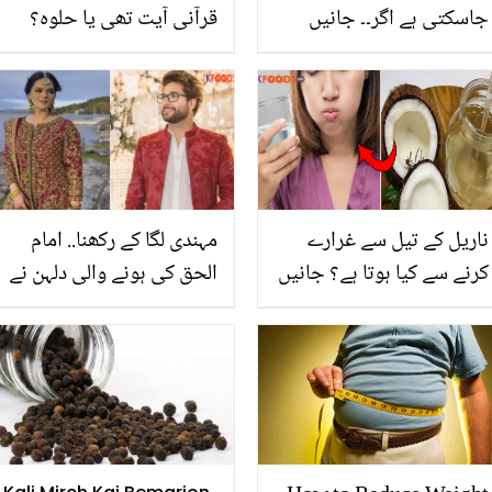
جاسکتی ہے اگر۔۔ جانیں
قرآنی آیت تھی یا حلوہ؟
اپینڈکس کا درد اٹھنے سے
افسوس ناک واقعہ
پہلے کی علامات، جو بڑے
خطرے سے بچائے
ناریل کے تیل سے غرارے
مہندی لگا کے رکھنا.. امام
کرنے سے کیا ہوتا ہے؟ جانیں
الحق کی ہونے والی دلہن نے
سالوں پُرانے نسخے کے
کتنے لاکھ کا جوڑا پہنا؟
حیرت انگیز فوائد
مہندی کی خوبصورت
ویڈیوز