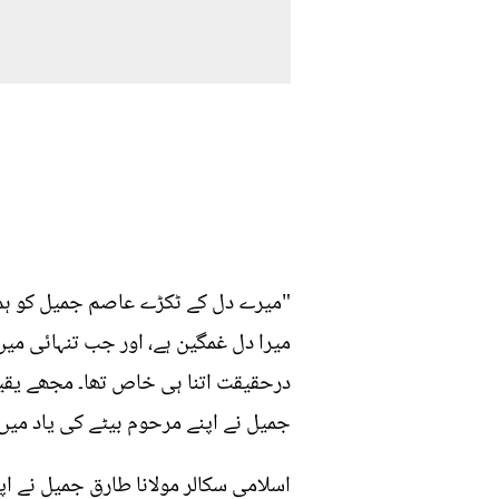
"میرے دل کے ٹکڑے عاصم جمیل کو ہم س
میرا دل غمگین ہے، اور جب تنہائی میں 
درحقیقت اتنا ہی خاص تھا۔ مجھے یقین ہ
جمیل نے اپنے مرحوم بیٹے کی یاد میں د
اسلامی سکالر مولانا طارق جمیل نے ا