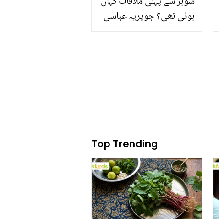
شوہر سے پہلی ملاقات کہاں
ہوئی تھی؟ جویریہ عباسی
نے محبت اور دوسری شادی
کا پورا احوال سنا دیا
Top Trending