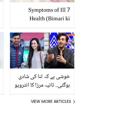
7 Symptoms of Ill
Health (Bimari ki
Alamaat)
خوشی ہے کہ ثنا کی شادی
ہوگئی.. ثانیہ مرزا کا انٹرویو
کرنے والے احسن خان کو
شعیب ملک کی دوسری
VIEW MORE ARTICLES
شادی کے بارے میں کیا
معلوم تھا؟