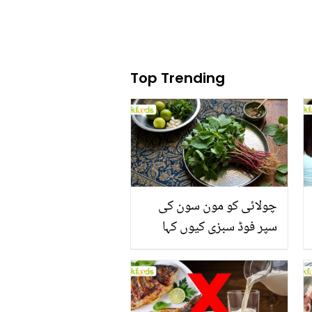
Top Trending
چولائی کو مون سون کی
سپر فوڈ سبزی کیوں کہا
جاتا ہے؟ جانیں وٹامنز،
منرلز اور اینٹی آکسیڈنٹس
سے بھرپور اس سبزی کے
فائدے