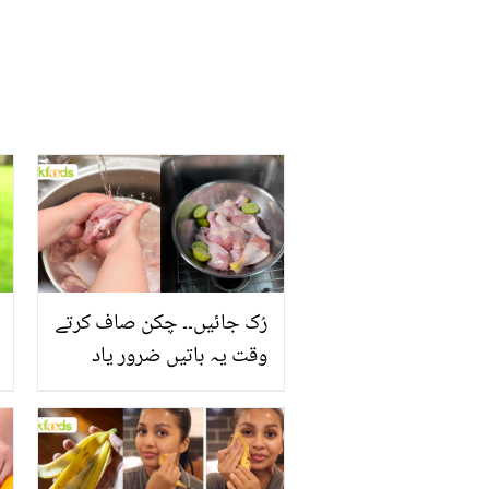
رُک جائیں۔۔ چکن صاف کرتے
وقت یہ باتیں ضرور یاد
رکھیں