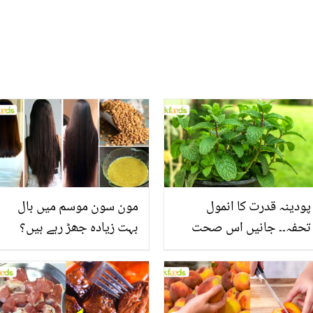
پودینہ قدرت کا انمول
مون سون موسم میں بال
تحفہ۔۔ جانیں اس صحت
بہت زیادہ جھڑ رہے ہیں؟
بخش پتوں کے 10 حیرت
جانیں بالوں کو مضبوط
انگیز طبی فوائد
بنانے کے چند قدرتی طریقے