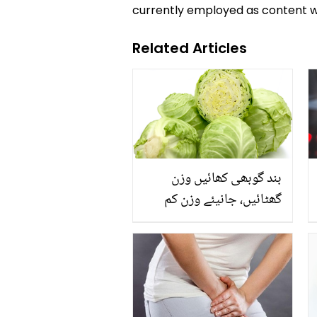
currently employed as content w
Related Articles
بند گوبھی کھائیں وزن
گھٹائیں، جانیئے وزن کم
کرنے کے لئے بند گوبھیی
بنانے کی 3 آسان تراکیب