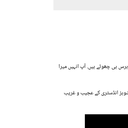
 برس ہی چھوٹے ہیں. آپ انہیں میرا
 شوبز انڈسٹری کے عجیب و غریب