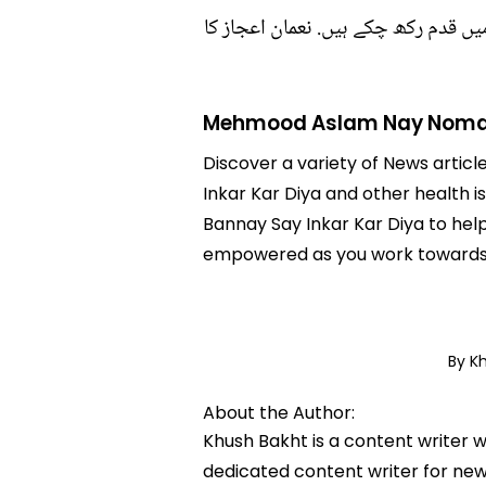
یں قدم رکھ چکے ہیں. نعمان اعجاز کا
Mehmood Aslam Nay Noman 
Discover a variety of News artic
Inkar Kar Diya and other health 
Bannay Say Inkar Kar Diya to hel
empowered as you work towards a
By K
About the Author:
Khush Bakht is a content writer w
dedicated content writer for news