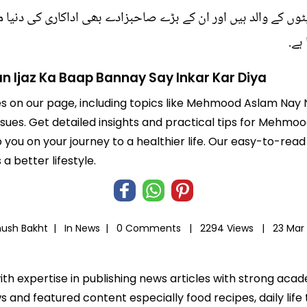
وں کے والد ہیں اور ان کے بڑے صاحبزادے بھی اداکاری کی دنیا م
ہے.
Ijaz Ka Baap Bannay Say Inkar Kar Diya
les on our page, including topics like Mehmood Aslam Na
issues. Get detailed insights and practical tips for Meh
p you on your journey to a healthier life. Our easy-to-re
 better lifestyle.
hush Bakht |
In
News
|
0 Comments |
2294 Views |
23 Mar
ith expertise in publishing news articles with strong ac
 and featured content especially food recipes, daily life 