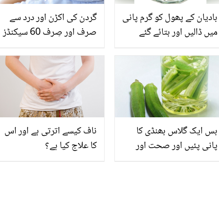
بادیان کے پھول کو گرم پانی
گردن کی اکڑن اور درد سے
میں ڈالیں اور بتائے گئے
صرف اور صِرف 60 سیکنڈز
طریقے سے استعمال کریں
میں نجات پائیں، جانیں وہ
۔۔۔۔۔ ایسا کمال کا نسخہ جو
کونسا طریقہ ہے جس سے
آپ کے ہزاروں روپے بچا
آپ گردن کے درد میں فوری
سکتا ہے ۔۔۔
آرام پا سکتے ہیں
بس ایک گلاس بھنڈی کا
ناف کیسے اترتی ہے اور اس
پانی پئیں اور صحت اور
کا علاج کیا ہے؟
غذائیت ایسی پائیں کہ
ساری ملٹی وٹامنزکو بھول
جائیں