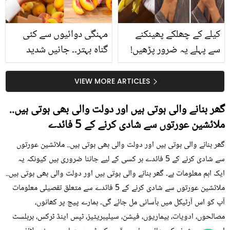
کیا؟
کیلے کے چھلکے پھینکنے
مہنگی دوائیوں سے کئی
سے پہلے یہ ضرور پڑھیں!
گناہ بہتر۔۔ جانیں شدید
جلد کے 3 بڑے مسائل کا
گرمی کے موسم میں آڑو
سستا اور قدرتی حل
کیوں کھانا چاہیے؟
VIEW MORE ARTICLES
گھر بنانے والی ہوتی ہیں اور دولت والی بھی ہوتی ہیں..
ملائشین عورتوں سے شادی کرنے کے 5 فائدے
گھر بنانے والی ہوتی ہیں اور دولت والی بھی ہوتی ہیں.. ملائشین عورتوں
سے شادی کرنے کے 5 فائدے ہر کسی کے لیے جاننا ضروری ہیں کیونکہ یہ
ایک اہم معلومات ہے۔ گھر بنانے والی ہوتی ہیں اور دولت والی بھی ہوتی ہیں..
ملائشین عورتوں سے شادی کرنے کے 5 فائدے سے متعلق تفصیلی معلومات
آپ کو اس آرٹیکل میں بآسانی مل جائے گی۔ ہمارے پیج پر کھانوں،
مصالحوں، ادویات، بیماریوں، فیشن، سیلیبریٹیز، ٹپس اینڈ ٹرکس، ہربلسٹ