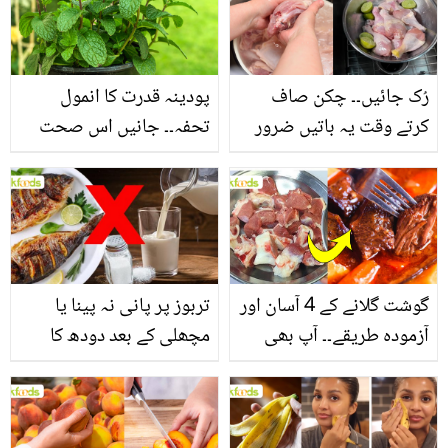
سے بھرپور اس سبزی کے
فائدے
رُک جائیں۔۔ چکن صاف
پودینہ قدرت کا انمول
کرتے وقت یہ باتیں ضرور
تحفہ۔۔ جانیں اس صحت
یاد رکھیں
بخش پتوں کے 10 حیرت
انگیز طبی فوائد
گوشت گلانے کے 4 آسان اور
تربوز پر پانی نہ پینا یا
آزمودہ طریقے۔۔ آپ بھی
مچھلی کے بعد دودھ کا
جانیں انٹرنیشنل شیف کے
استعمال۔۔ جانیں کھانوں
بتائے راز
سے متعلق غلط فہمیوں کی
حقیقت کیا ہے اور افواہ