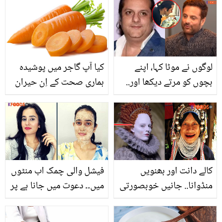
ملا کر لگائیں۔۔ جھریاں دور
کیسی شخصیت تھے اور
کرنے کے لئے جاپان کی
انہوں نے زندگی میں کن
خواتین کا صدیوں پرانا راز
مشکل وقت کا سامنا کیا؟
لوگوں نے موٹا کہا، اپنے
کیا آپ گاجر میں پوشیدہ
بچوں کو مرتے دیکھا اور..
ہماری صحت کے اِن حیران
فردین خان 12 برس سے
کن فوائد سے آگاہ ہیں؟
کہاں غائب تھے؟ سامنے آ کر
سب کو حقیقت بتا دی
کالے دانت اور بھنویں
فیشل والی چمک اب منٹوں
منڈوانا.. جانیں خوبصورتی
میں۔۔ دعوت میں جانا ہے پر
کے یہ عجیب و غریب رواج
فیشل کا وقت نہیں ہے تو
کس جگہ موجود ہیں؟
اب بنائیں ان 3 اجزاء سے