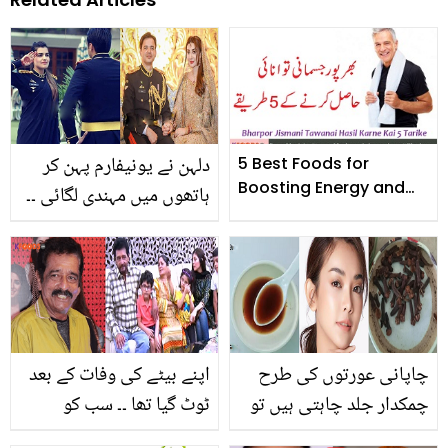
دلہن نے یونیفارم پہن کر
5 Best Foods for
Boosting Energy and
ہاتھوں میں مہندی لگائی ۔۔
Strength
شادی کے دن پاکستان آرمی
کے جوان کیا جوڑا پہنتے
ہیں؟ دلچسپ معلومات
چاپانی عورتوں کی طرح
اپنے بیٹے کی وفات کے بعد
چمکدار جلد چاہتی ہیں تو
ٹوٹ گیا تھا ۔۔ سب کو
لونگ کے پانی میں یہ چیز
ہنسانے والے اسماعیل تارا