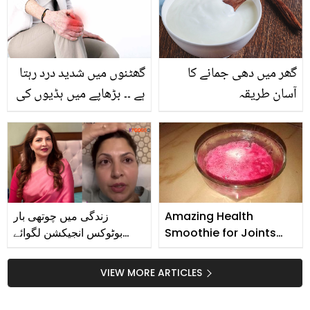
بہترین فیس پیک
گھر میں دھی جمانے کا
گھٹنوں میں شدید درد رہتا
آسان طریقہ
ہے ۔۔ بڑھاپے میں ہڈیوں کی
کمزوری سے بچنا ہے تو آج
سے ہی ان نسخوں پر عمل
کرنا شروع کردیں تاکہ اس
مشکل سے بچ سکیں
Amazing Health
زندگی میں چوتھی بار
Smoothie for Joints
بوٹوکس انجیکشن لگوائے
Pain
ہیں.. شگفتہ اعجاز کی
بوٹوکس کے بارے میں بتاتے
VIEW MORE ARTICLES
ہوئے ویڈیو وائرل