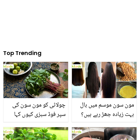
Top Trending
مون سون موسم میں بال
چولائی کو مون سون کی
بہت زیادہ جھڑ رہے ہیں؟
سپر فوڈ سبزی کیوں کہا
جانیں بالوں کو مضبوط
جاتا ہے؟ جانیں وٹامنز،
بنانے کے چند قدرتی طریقے
منرلز اور اینٹی آکسیڈنٹس