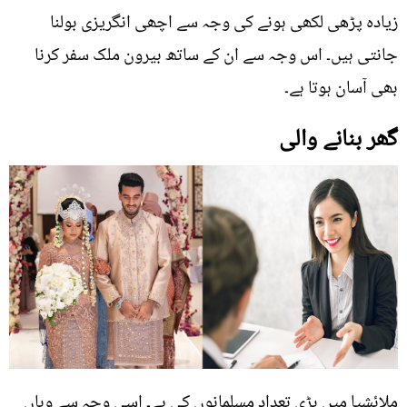
زیادہ پڑھی لکھی ہونے کی وجہ سے اچھی انگریزی بولنا
جانتی ہیں۔ اس وجہ سے ان کے ساتھ بیرون ملک سفر کرنا
بھی آسان ہوتا ہے۔
گھر بنانے والی
ملائشیا میں بڑی تعداد مسلمانو‌ں کی ہے۔ اسی وجہ سے وہاں