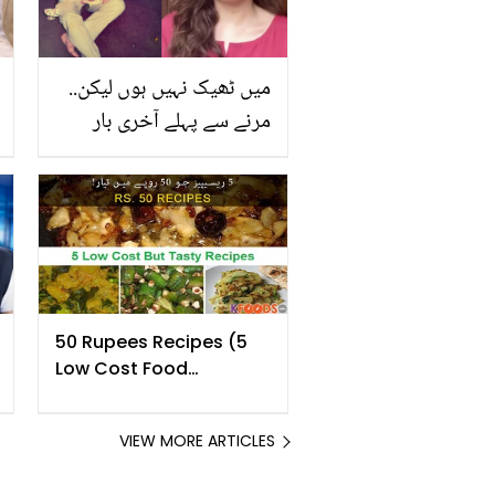
میں ٹھیک نہیں ہوں لیکن..
مرنے سے پہلے آخری بار
ماموں سے کیا بات ہوئی
تھی؟ ماہرہ خان نے اسکرین
شاٹ شئیر کردیا
50 Rupees Recipes (5
Low Cost Food
Recipes)
VIEW MORE ARTICLES