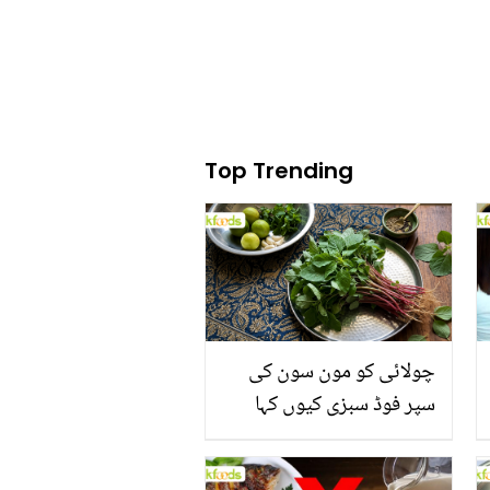
Top Trending
چولائی کو مون سون کی
سپر فوڈ سبزی کیوں کہا
جاتا ہے؟ جانیں وٹامنز،
منرلز اور اینٹی آکسیڈنٹس