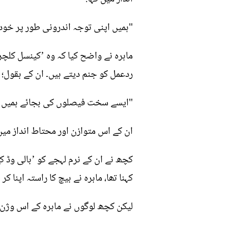
"ہمیں اپنی توجہ اندرونی طور پر خود 
ماہرہ نے واضح کیا کہ وہ ’کینسل کلچر
ردعمل کو جنم دیتے ہیں۔ ان کے بقول؛
"ایسے سخت فیصلوں کی بجائے ہمیں خود 
ان کے اس متوازن اور محتاط انداز میں
کچھ نے ان کے نرم لہجے کو ’بالی وڈ کے
کہنا تھا، ماہرہ نے بیچ کا راستہ اپنا ک
لیکن کچھ لوگوں نے ماہرہ کے اس وژن 