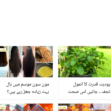
عیسائی دوست مسلمان
جوان رکھنے میں مدد دینے
ہوگیا؟ خوبصورت واقعہ
والی چند عادات
پودینہ قدرت کا انمول
مون سون موسم میں بال
تحفہ۔۔ جانیں اس صحت
بہت زیادہ جھڑ رہے ہیں؟
بخش پتوں کے 10 حیرت
جانیں بالوں کو مضبوط
انگیز طبی فوائد
بنانے کے چند قدرتی طریقے