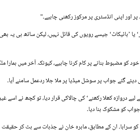
پر اور اپنی انڈسٹری پر مرکوز رکھنی چاہیے۔"
‘ یا ’بائیکاٹ‘ جیسے رویوں کی قائل نہیں، لیکن ساتھ ہی یہ بھی
کو مضبوط بنانے پر کام کرنا چاہیے، کیونکہ آخر میں ہمارا ملک 
 دیئے گئے جواب پر سوشل میڈیا پر ملا جلا ردعمل سامنے آیا۔
 لیے دروازہ کھلا رکھنے‘ کی چالاکی قرار دیا، تو کچھ نے اسے غی
ر جواب کو مشکوک بنا دیا۔
کو سراہا۔ ان کے مطابق، ماہرہ خان نے جذبات سے ہٹ کر حقیقت پ