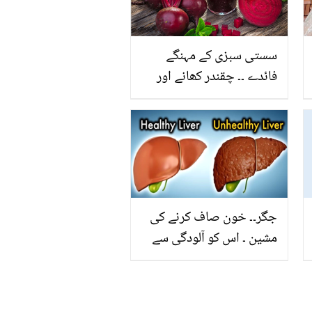
سستی سبزی کے مہنگے
فائدے ۔۔ چقندر کھانے اور
اسکا جوس پینے سے کون
سی بیماری سے بچا جاسکتا
ہے
جگر۔۔ خون صاف کرنے کی
مشین ۔ اس کو آلودگی سے
بچانے والی غذائیں کون سی
ہیں؟