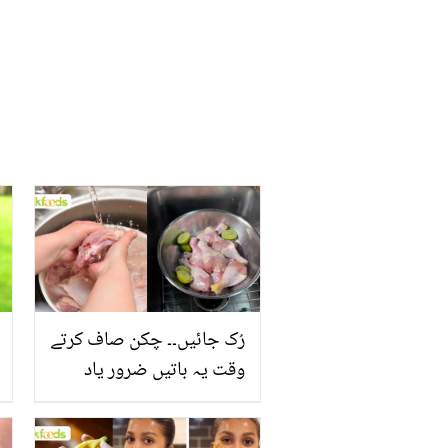
رُک جائیں۔۔ چکن صاف کرتے
وقت یہ باتیں ضرور یاد
رکھیں