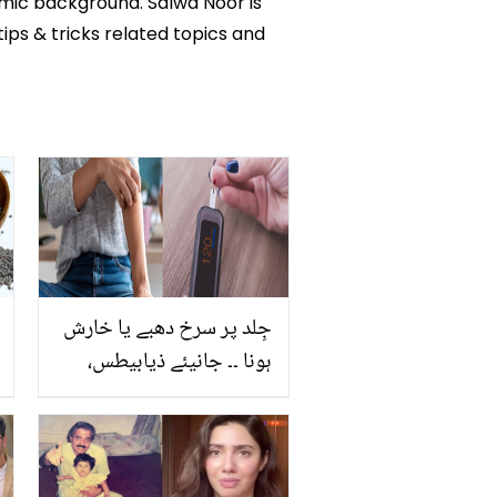
emic background. Salwa Noor is
tips & tricks related topics and
جِلد پر سرخ دھبے یا خارش
ہونا ۔۔ جانیئے ذیابیطس،
ہائی بلڈ شوگر کی وہ چند
علامات جو جِلد پر ظاہر
ہوتی ہیں