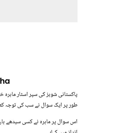
aha
پاکستانی شوبز کی سپر اسٹار ماہرہ
طور پر ایک سوال نے سب کی توجہ کھین
اس سوال پر ماہرہ نے کسی سیدھے ہاں ی
انداز میں کہا؛