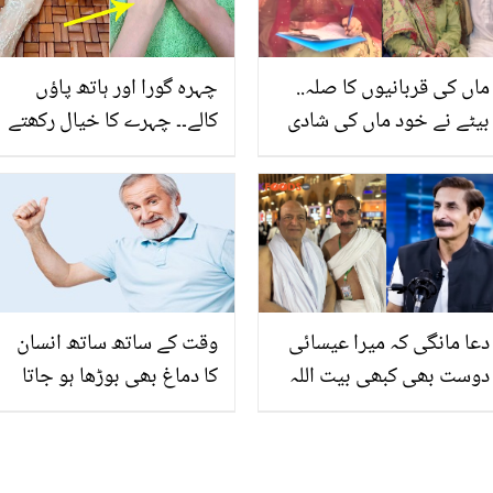
بھائی رو پڑے
ماں کی قربانیوں کا صلہ..
چہرہ گورا اور ہاتھ پاؤں
بیٹے نے خود ماں کی شادی
کالے۔۔ چہرے کا خیال رکھتے
کروا کر نئی مثال قائم کردی
ہوئے ہاتھوں اور پیروں کو
نظر انداز نہ کریں بلکہ
جانیں ان کو گورا اور
خوبصورت بنانے کا آسان
طریقہ کیا ہے؟
دعا مانگی کہ میرا عیسائی
وقت کے ساتھ ساتھ انسان
دوست بھی کبھی بیت اللہ
کا دماغ بھی بوڑھا ہو جاتا
میں میرے ساتھ ہو ۔۔ افتخار
ہے اور پھر اس کی یادداشت
ٹھاکر کے ساتھ بیت اللہ
بھی کمزور ہونے لگتی ہے۔۔۔
شریف میں کیا ہوا کہ ان کا
جانیں دماغ کو ہر عمر میں