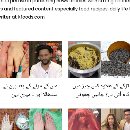
th expertise in publishing news articles with strong acad
 and featured content especially food recipes, daily life 
riter at kfoods.com.
تڑکے کے علاوہ کس چیز میں
ماں کے مرنے کے بعد بہن نے
کام آتی ہے؟ جانیں چھوٹی
سنبھالا اور ۔۔ میری بہن
سی رائی کے پہاڑ جیسے
صرف 48 سال کی عمر میں
فائدے جو کئی بیماریوں سے
مجھ سے بچھڑ گئی، شاہد
نجات دیں
آفریدی نے بہن کو یاد کرتے
ہوئے ایسا کیا کہہ دیا ہر