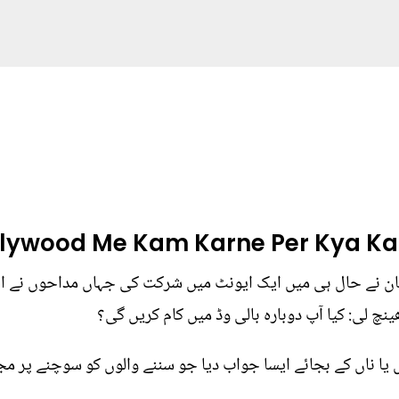
llywood Me Kam Karne Per Kya K
 خان نے حال ہی میں ایک ایونٹ میں شرکت کی جہاں مداحوں نے
چ لی: کیا آپ دوبارہ بالی وڈ میں کام کریں گی؟
ا ناں کے بجائے ایسا جواب دیا جو سننے والوں کو سوچنے پر مجبو