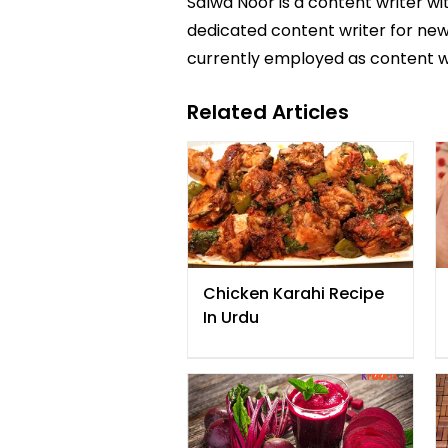
Salwa Noor is a content writer wi
dedicated content writer for news
currently employed as content w
Related Articles
Chicken Karahi Recipe
In Urdu