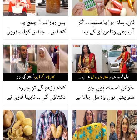
لال، پیلا، ہرا یا سفید ۔۔ اگر
بس روزانہ 1 چمچ یہ
آپ بھی وٹامن ای کے یہ
کھائیں ۔۔ جانیں کولیسٹرول
کیپسول خوبصورت اور
کو کنٹرول کر کے دل کی
صحت مند ہونے کے لیے
حفاظت کرنے والا زبردست
استعمال کرتی ہیں؟ تو
مرّبہ، آج ہی گھر پر بنانے کا
ٹہریں پہلے سچ جان لیں
طریقہ
خوش قسمت ہوں جو
کلام پڑھو گے تو چہرہ
سوچتی ہوں وہ مل جاتا ہے
دکھاؤں گی ۔۔ نابینا قاری نے
۔۔ وہ خوبصورت لڑکی جس
کیسے شادی میں تلاوت کی
کی لاٹری نکل آئی اپنا ہر
اور اپنی دلہن کی فرمائش
خواب پورا کرتی ہے، لڑکیاں
پوری کر کے دل جیتا لیا؟
اس جیسی کیسے بن سکتی