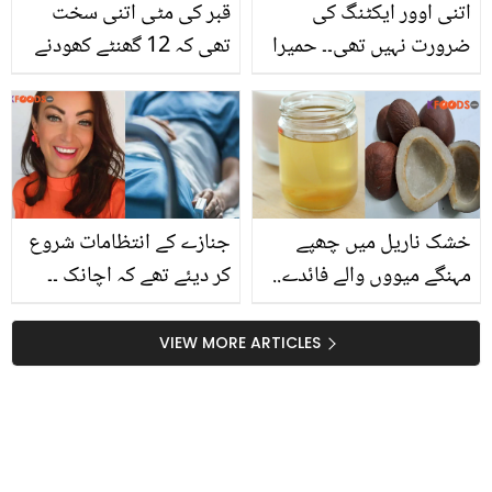
اتنی اوور ایکٹنگ کی
قبر کی مٹی اتنی سخت
ضرورت نہیں تھی۔۔ حمیرا
تھی کہ 12 گھنٹے کھودنے
اصغر کی موت پر فضا علی
میں لگے ۔۔ پاکستان کی 4
نے ایسا کیا کردیا کہ
مشہور شخصیات کی
صارفین آگ بگولہ ہوگئے؟
قبروں سے متعلق وہ
معلومات جو بہت کم لوگ
جانتے ہیں
خشک ناریل میں چھپے
جنازے کے انتظامات شروع
مہنگے میووں والے فائدے..
کر دیئے تھے کہ اچانک ۔۔
جانیں کھوپرے اور ناریل
خاتون مر کر زندہ کیسے ہو
کے تیل میں آپ کی صحت
گئی؟ ڈاکٹرز بھی حیران و
VIEW MORE ARTICLES
اور حسن کو نکھارنے کے
پریشان دیکھتے رہ گئے
کون سے خزانے پوشیدہ
ہیں؟