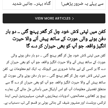
سے پہلے یہ ضرور پڑھیں!
گناہ بہتر۔۔ جانیں شدید
جلد کے 3 بڑے مسائل کا
گرمی کے موسم میں آڑو
سستا اور قدرتی حل
کیوں کھانا چاہیے؟
VIEW MORE ARTICLES
کفن میں لپٹی لاش خود چل کر گھر پہنچ گئی ۔۔ دو بار
دفن ہونے والی عورت کے ساتھ پیش آنے والا حیرت
انگیز واقعہ جو آپ کو بھی حیران کر دے گا
کفن میں لپٹی لاش خود چل کر گھر پہنچ گئی ۔۔ دو بار دفن ہونے والی
عورت کے ساتھ پیش آنے والا حیرت انگیز واقعہ جو آپ کو بھی حیران کر
دے گا ہر کسی کے لیے جاننا ضروری ہیں کیونکہ یہ ایک اہم معلومات ہے۔ کفن
میں لپٹی لاش خود چل کر گھر پہنچ گئی ۔۔ دو بار دفن ہونے والی عورت کے
ساتھ پیش آنے والا حیرت انگیز واقعہ جو آپ کو بھی حیران کر دے گا سے
متعلق تفصیلی معلومات آپ کو اس آرٹیکل میں بآسانی مل جائے گی۔ ہمارے
پیج پر کھانوں، مصالحوں، ادویات، بیماریوں، فیشن، سیلیبریٹیز، ٹپس اینڈ
ٹرکس، ہربلسٹ اور مشہور شیف کی بتائی ہوئی ہر قسم کی ٹپ دستیاب ہے۔