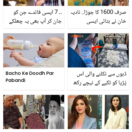
ہیں؟ ویڈیو
صرف 1600 کا جوڑا.. نادیہ
۔۔ 7 ایسی فائدے جن کو
خان نے بتائی ایسی
جان کر آپ بھی یہ چھلکے
مارکیٹ جہاں بوتیک پر
سنبھال کر رکھیں گے آلو کے
ہزاروں میں ملنے والے
چھلکے غلطی سے بھی
جوڑے سستے داموں ملیں
نہیں پھینکیے
ڈبوں سے نکلنے والی اس
Bacho Ke Doodh Par
Pabandi
پُڑیا کو تکیے کے نیچے رکھ
کر سونے سے کیا ہوتا ہے؟
سیلیکا جیل کے استعمال کے
کچھ ایسے طریقے جو
مددگار ثابت ہوتے ہیں