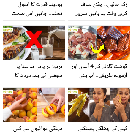
رُک جائیں۔۔ چکن صاف
پودینہ قدرت کا انمول
کرتے وقت یہ باتیں ضرور
تحفہ۔۔ جانیں اس صحت
یاد رکھیں
بخش پتوں کے 10 حیرت
انگیز طبی فوائد
گوشت گلانے کے 4 آسان اور
تربوز پر پانی نہ پینا یا
آزمودہ طریقے۔۔ آپ بھی
مچھلی کے بعد دودھ کا
جانیں انٹرنیشنل شیف کے
استعمال۔۔ جانیں کھانوں
بتائے راز
سے متعلق غلط فہمیوں کی
حقیقت کیا ہے اور افواہ
کیا؟
کیلے کے چھلکے پھینکنے
مہنگی دوائیوں سے کئی