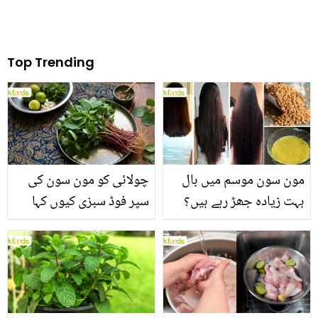
Top Trending
مون سون موسم میں بال
چولائی کو مون سون کی
بہت زیادہ جھڑ رہے ہیں؟
سپر فوڈ سبزی کیوں کہا
جانیں بالوں کو مضبوط
جاتا ہے؟ جانیں وٹامنز،
بنانے کے چند قدرتی طریقے
منرلز اور اینٹی آکسیڈنٹس
سے بھرپور اس سبزی کے
فائدے