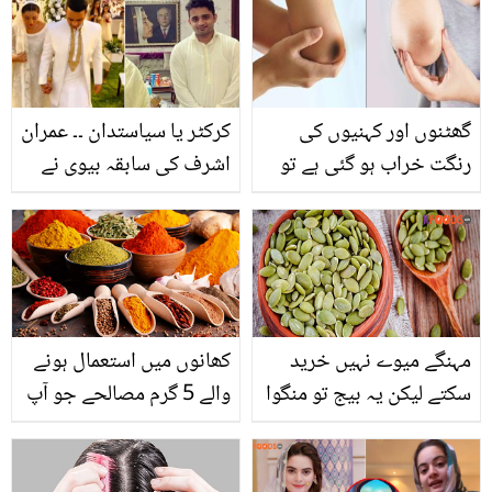
گھٹنوں اور کہنیوں کی
کرکٹر یا سیاستدان ۔۔ عمران
رنگت خراب ہو گئی ہے تو
اشرف کی سابقہ بیوی نے
پریشان نہ ہوں بس بتائی
دوسری شادی کس امیر
کئی یہ ٹپس آزمائیں اور ان
ترین شخص سے کرلی؟
کی کالی رنگت سے نجات
سوشل میڈیا پر ویڈیوز اور
پائیں
تصاویر وائرل
مہنگے میوے نہیں خرید
کھانوں میں استعمال ہونے
سکتے لیکن یہ بیج تو منگوا
والے 5 گرم مصالحے جو آپ
سکتے ہیں۔۔ کدو کے بیج
گھر پر بھی اُگا کر بھرپور
کھانا مرد اور خواتین کے
فائدہ حاصل کرسکتے