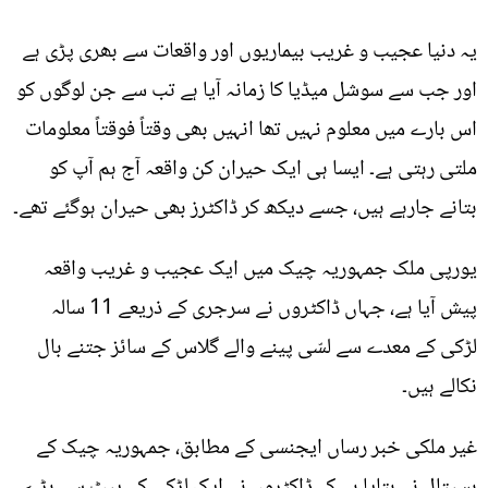
یہ دنیا عجیب و غریب بیماریوں اور واقعات سے بھری پڑی ہے
اور جب سے سوشل میڈیا کا زمانہ آیا ہے تب سے جن لوگوں کو
اس بارے میں معلوم نہیں تھا انہیں بھی وقتاً فوقتاً معلومات
ملتی رہتی ہے۔ ایسا ہی ایک حیران کن واقعہ آج ہم آپ کو
بتانے جارہے ہیں، جسے دیکھ کر ڈاکٹرز بھی حیران ہوگئے تھے۔
یورپی ملک جمہوریہ چیک میں ایک عجیب و غریب واقعہ
پیش آیا ہے، جہاں ڈاکٹروں نے سرجری کے ذریعے 11 سالہ
لڑکی کے معدے سے لسّی پینے والے گلاس کے سائز جتنے بال
نکالے ہیں۔
غیر ملکی خبر رساں ایجنسی کے مطابق، جمہوریہ چیک کے
ہسپتال نے بتایا ہے کہ ڈاکٹروں نے ایک لڑکی کے پیٹ سے بڑے