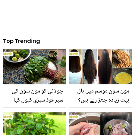
Top Trending
مون سون موسم میں بال
چولائی کو مون سون کی
بہت زیادہ جھڑ رہے ہیں؟
سپر فوڈ سبزی کیوں کہا
جانیں بالوں کو مضبوط
جاتا ہے؟ جانیں وٹامنز،
بنانے کے چند قدرتی طریقے
منرلز اور اینٹی آکسیڈنٹس
سے بھرپور اس سبزی کے