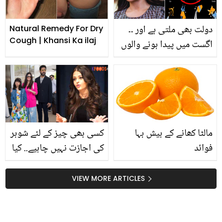
اتر جائے، ابھی یہ طریقہ
آزمائیں اور گرما گرم انڈوں
دولت بھی ملتی ہے اور ۔۔
کا لطف اٹھائیں
Natural Remedy For Dry
Cough | Khansi Ka ilaj
اگست میں پیدا ہونے والوں
کی چند خصوصیات جو ان
کو دوسروں سے منفرد کرتی
ہیں
مالٹا کھانے کے بیش بہا
کسی بھی چیز کے لئے شوہر
فوائد
کی اجازت نہیں چاہیے.. کیا
ابھیشیک سے شادی کر کے
ایشوریہ اپنی شناخت
VIEW MORE ARTICLES
کھونے لگی تھیں؟