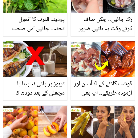
فائدے
رُک جائیں۔۔ چکن صاف
پودینہ قدرت کا انمول
کرتے وقت یہ باتیں ضرور
تحفہ۔۔ جانیں اس صحت
یاد رکھیں
بخش پتوں کے 10 حیرت
انگیز طبی فوائد
گوشت گلانے کے 4 آسان اور
تربوز پر پانی نہ پینا یا
آزمودہ طریقے۔۔ آپ بھی
مچھلی کے بعد دودھ کا
جانیں انٹرنیشنل شیف کے
استعمال۔۔ جانیں کھانوں
بتائے راز
سے متعلق غلط فہمیوں کی
حقیقت کیا ہے اور افواہ
کیا؟