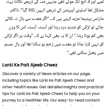
لمبے اور 3 انچ تک موٹے تھے جنہیں منہ کے ذریعے نکالنا بہت
مشکل تھا اسلیئے آپریشن کے ذریعے انہیں نکالا گیا"۔ ڈاکٹر
مارتس پیٹیجا مزید کہتے ہیں کہ، "اگر معدے سے بال نہ نکالے
جاتے تو لڑکی کو شدید درد رہتا اور آہستہ آہستہ اس کا وزن
بھی کم ہوتا رہتا۔" ان کا یہ بھی کہنا ہے کہ، "وقت پر اگر لڑکی
کو نہیں لایا جاتا تو معدے میں زخم ہو سکتا تھا اور بال جسم
میں پھیل سکتے تھے۔"
Larki Ke Pait Ajeeb Cheez
Discover a variety of News articles on our page,
including topics like Larki Ke Pait Ajeeb Cheez and
other health issues. Get detailed insights and practical
tips for Larki Ke Pait Ajeeb Cheez to help you on your
journey to a healthier life. Our easy-to-read content