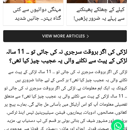
کیلے کے چھلکے پھینکنے
مہنگی دوائیوں سے کئی
سے پہلے یہ ضرور پڑھیں!
گناہ بہتر۔۔ جانیں شدید
جلد کے 3 بڑے مسائل کا
گرمی کے موسم میں آڑو
سستا اور قدرتی حل
کیوں کھانا چاہیے؟
VIEW MORE ARTICLES
لڑکی کی اگر بروقت سرجری نہ کی جاتی تو ۔۔ 11 سالہ
لڑکی کے پیٹ سے نکلنے والی یہ عجیب چیز کیا تھی؟
لڑکی کی اگر بروقت سرجری نہ کی جاتی تو ۔۔ 11 سالہ لڑکی کے پیٹ سے
نکلنے والی یہ عجیب چیز کیا تھی؟ ہر کسی کے لیے جاننا ضروری ہیں
کیونکہ یہ ایک اہم معلومات ہے۔ لڑکی کی اگر بروقت سرجری نہ کی جاتی تو
۔۔ 11 سالہ لڑکی کے پیٹ سے نکلنے والی یہ عجیب چیز کیا تھی؟ سے متعلق
تفصیلی معلومات آپ کو اس آرٹیکل میں بآسانی مل جائے گی۔ ہمارے پیج پر
کھانوں، مصالحوں، ادویات، بیماریوں، فیشن، سیلیبریٹیز، ٹپس اینڈ ٹرکس،
ہربلسٹ اور مشہور شیف کی بتائی ہوئی ہر قسم کی ٹپ دستیاب ہے۔ مزید
لائف ٹپس، صحت، قدرتی اجزاء اور ماڈرن ریمیڈی کے فوڈز میں موجود ہے۔