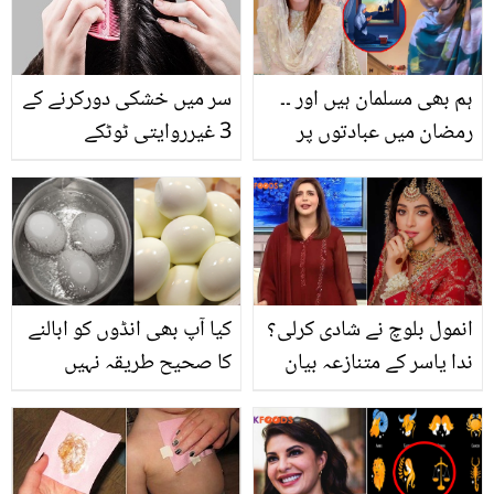
لئے کیوں ضروری ہے؟
ہیں۔۔۔۔۔۔
جانیں ان کے 5 خاص
فائدے
ہم بھی مسلمان ہیں اور ۔۔
سر میں خشکی دورکرنے کے
رمضان میں عبادتوں پر
3 غیرروایتی ٹوٹکے
تنقید کرنے والوں کو منال
خان کا کرارا جواب، ویڈیو
انمول بلوچ نے شادی کرلی؟
کیا آپ بھی انڈوں کو ابالنے
ندا یاسر کے متنازعہ بیان
کا صحیح طریقہ نہیں
نے سوشل میڈیا پر ہلچل
جانتے؟ جس سے ابلنے کے
مچا دی
دوران انڈہ ٹوٹے بھی نہیں
اور چھلکا بھی آسانی سے