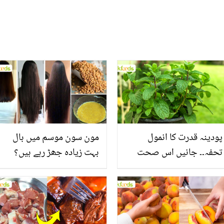
پودینہ قدرت کا انمول
مون سون موسم میں بال
تحفہ۔۔ جانیں اس صحت
بہت زیادہ جھڑ رہے ہیں؟
بخش پتوں کے 10 حیرت
جانیں بالوں کو مضبوط
انگیز طبی فوائد
بنانے کے چند قدرتی طریقے