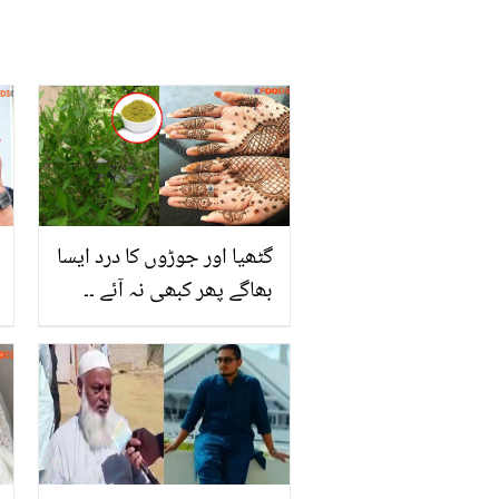
گٹھیا اور جوڑوں کا درد ایسا
بھاگے پھر کبھی نہ آئے ۔۔
مہندی کے پودے کے 4 حیرت
انگیز فوائس جسے جان کر
آج ہی یہ پودا گھر لے آئیں
گے