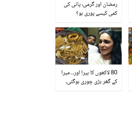
رمضان اور گرمی٬ پانی کی
کمی کیسے پوری ہو؟
80 لاکھوں کا ہیرا اور۔۔ میرا
کے گھر بڑی چوری ہوگئی،
چور کیا کچھ چوری کے
گئے؟ دیکھئے