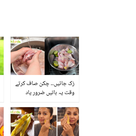
رُک جائیں۔۔ چکن صاف کرتے
وقت یہ باتیں ضرور یاد
رکھیں