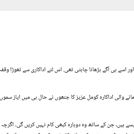
اور اسے ہی آگے بڑھانا چاہتی تھی. اس لئے اداکاری سے تھوڑا وقفہ ل
کمانے والی اداکارہ کومل عزیز کا جنھوں نے حال ہی میں ایاز سمو
ایسے ہیں، جن کے ساتھ وہ دوبارہ کبھی کام نہیں کریں گی۔ اگرچہ ک