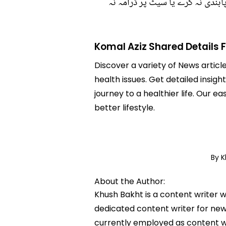
ندی نہ کرے یا سیٹ پر ڈرامہ نہ
Komal Aziz Shared Details 
Discover a variety of News articl
health issues. Get detailed insigh
journey to a healthier life. Ou
better lifestyle.
By 
About the Author:
Khush Bakht is a content writer w
dedicated content writer for news
currently employed as content w