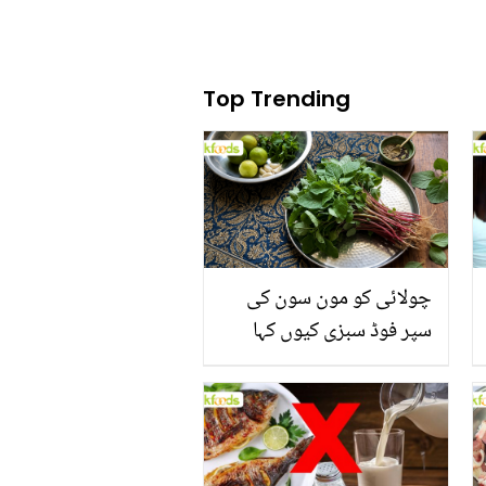
Top Trending
چولائی کو مون سون کی
سپر فوڈ سبزی کیوں کہا
جاتا ہے؟ جانیں وٹامنز،
منرلز اور اینٹی آکسیڈنٹس
سے بھرپور اس سبزی کے
فائدے