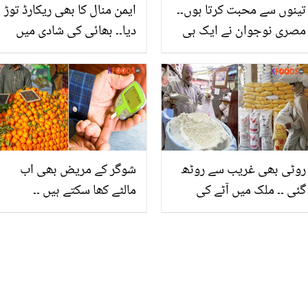
تینوں سے محبت کرتا ہوں۔۔
ایمن منال کا بھی ریکارڈ توڑ
مصری نوجوان نے ایک ہی
دیا۔۔ بھائی کی شادی میں
دن 3 لڑکیوں کو شادی کے
دلہن سے زیادہ تیار عائزہ
لئے کیسے منایا؟
خان شدید تنقید کی زد میں
روٹی بھی غریب سے روٹھ
شوگر کے مریض بھی اب
گئی ۔۔ ملک میں آٹے کی
مالٹے کھا سکتے ہیں ۔۔
قیمت تاریخ کی بلند ترین
روزانہ 2 مالٹے کھانے سے
سطح پر پہنچ گئی
جسم میں کیا تبدیلی آتی ہے
اور اسے سُپر فوڈ کیوں کہا
جاتا ہے؟