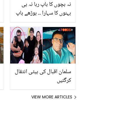
نہ بچوں کا باپ رہا نہ ہی
بہنوں کا سہارا ۔۔ بوڑھے باپ
کے سامنے جوان بیٹے کی
جان لینے لے لی! دلخراش
واقعے نے محلے والوں کو
بھی رلا دیا
سلمان اقبال کی بیٹی انتقال
کرگئیں
VIEW MORE ARTICLES