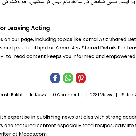
 اور ایسے کسی شخص کے ساتھ کام نہیں کر سکتیں، جو وقت کی پاب
For Leaving Acting
es on our page, including topics like Komal Aziz Shared De
ts and practical tips for Komal Aziz Shared Details For Le
r easy-to-read content keeps you informed and empowered
Khush Bakht |
In
News
|
0 Comments |
2281 Views |
16 Jun
ith expertise in publishing news articles with strong ac
 and featured content especially food recipes, daily life 
riter at kfoods.com.