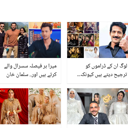
لوگ ان کے ڈراموں کو
میرا ہر فیصلہ سسرال والے
ترجیح دیتے ہیں کیونکہ۔۔
کرتے ہیں اور.. سلمان خان
بھارتی اداکار ہیتن تیجوانی
بہنوئی آیوش شرما کے
نے پاکستانی ڈراموں کی
ساتھ کیا سلوک کرتے ہیں؟
تعریف کرتے ہوئے کیا کہا؟