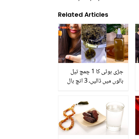
Related Articles
جڑی بوٹی کا 1 چمچ تیل
بالوں میں ڈالیں، 3 انچ بال
بڑھائیں ! جھاڑیوں کی طرح
دکھنے والی اس جڑی بوٹی
کا کیا نام ہے اور یہ کیسے
بال بڑھانے میں مدد دیتی
ہے؟