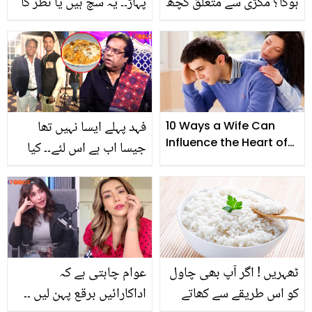
ہوگا؟ مکڑی سے متعلق کچھ
پہاڑ۔۔ یہ سچ ہیں یا نظر کا
دلچسپ معلومات جو ہر
دھوکا؟ چند ایسی
شخص کو پتہ ہونی چاہیے
تصویریں جن کی حقیقت
آپ کو بھی چونکا دے گی
فہد پہلے ایسا نہیں تھا
10 Ways a Wife Can
Influence the Heart of
جیسا اب ہے اس لئے۔۔ کیا
Her Husband
صلاح الدین تنیو اپنے بیٹے
کو بریانی کا ٹھیلا لگوانا
چاہتے تھے؟
ٹھہریں ! اگر آپ بھی چاول
عوام چاہتی ہے کہ
کو اس طریقے سے کھاتے
اداکارائیں برقع پہن لیں ۔۔