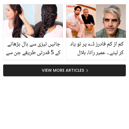
ہیں تو ہرگز نہ کھائیں
اداکارہ مائرہ خان کا حجاب
کیونکہ اس سے آپ کا وزن
پہننے اور پلاسٹک سرجری
بڑھنے کے ساتھ ساتھ یہ
کے متعلق بیان، انٹرویو میں
خطرناک بیماری بھی ۔۔۔۔۔۔۔۔
کیا کہہ دیا؟
کم از کم فادرز ڈے پر تو یاد
جانیں تیزی سے بال بڑھانے
کر لیتے۔۔ عمیر رانا، بلال
کے 5 قدرتی طریقے جن سے
عباس سے ناراض کیوں
آپ کے بال بھی ہو جائیں
ہیں؟ ویڈیو میں شکوہ
گے گٹھنوں تک لمبے اور بے
VIEW MORE ARTICLES
حد مضبوط