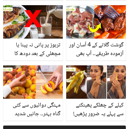
یاد رکھیں
بخش پتوں کے 10 حیرت
انگیز طبی فوائد
گوشت گلانے کے 4 آسان اور
تربوز پر پانی نہ پینا یا
آزمودہ طریقے۔۔ آپ بھی
مچھلی کے بعد دودھ کا
جانیں انٹرنیشنل شیف کے
استعمال۔۔ جانیں کھانوں
بتائے راز
سے متعلق غلط فہمیوں کی
حقیقت کیا ہے اور افواہ
کیا؟
کیلے کے چھلکے پھینکنے
مہنگی دوائیوں سے کئی
سے پہلے یہ ضرور پڑھیں!
گناہ بہتر۔۔ جانیں شدید
جلد کے 3 بڑے مسائل کا
گرمی کے موسم میں آڑو