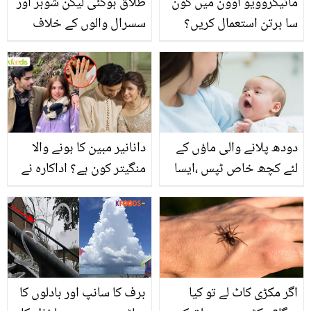
مائیکروویو اوون میں کون
طلاق ہوگئی لیکن شوہر اور
سا برتن استعمال کریں؟
سسرال والوں کے خلاف
اوون استعمال کرنے پہلے یہ
کچھ بھی نہ کہا ۔۔ سجل
اہم باتیں جان لیں، جو آپ
علی با اخلاق اداکارہ، مداح
کو بڑے نقصان سے بچا
آج بھی تعریفیں کرنے لگے
سکتی ہیں
دودھ پلانے والی ماؤں کے
دانانیر مبین کا ہونے والا
لئے کچھ خاص ٹپس ،ایسا
منگیتر کون ہے؟ اداکارہ نے
کیا کریں کہ بچے کو دودھ
انسٹا اسٹوری لگا دی!
کی پوری خوراک مل سکے ۔
پوسٹ وائرل
اگر مکڑی کاٹ لے تو کیا
برف کا سانپ اور بادلوں کا