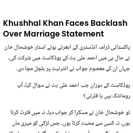
Khushhal Khan Faces Backlash
Over Marriage Statement
پاکستانی ڈرامہ انڈسٹری کے ابھرتے ہوئے اسٹار خوشحال خان
نے حال ہی میں احمد علی بٹ کے پوڈکاسٹ میں شرکت کی،
جہاں ان کے معصوم جواب نے انٹرنیٹ پر ہلچل مچا دی۔
پوڈکاسٹ کے دوران جب احمد علی بٹ نے سوال کیا، آپ
رومانٹک ہیں یا فلرٹی؟
تو خوشحال خان نے مسکرا کر جواب دیا، نہ میں فلرٹ کرتا
ہوں، نہ کسی سے محبت کرتا ہوں۔ جس لڑکی کو میری ماں