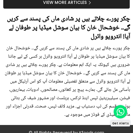
سستا اور قدرتی حل
کیوں کھانا چاہیے؟
VIEW MORE ARTICLES
چکر پورے چلاتے ہیں پر شادی ماں کی پسند سے کریں
گے۔۔ خوشحال خان کا بیان سوشل میڈیا پر طوفان لے
آیا! انٹرویو وائرل
چکر پورے چلاتے ہیں پر شادی ماں کی پسند سے کریں گے۔۔ خوشحال خان
کا بیان سوشل میڈیا پر طوفان لے آیا! انٹرویو وائرل ہر کسی کے لیے جاننا
ضروری ہیں کیونکہ یہ ایک اہم معلومات ہے۔ چکر پورے چلاتے ہیں پر شادی
ماں کی پسند سے کریں گے۔۔ خوشحال خان کا بیان سوشل میڈیا پر طوفان
لے آیا! انٹرویو وائرل سے متعلق تفصیلی معلومات آپ کو اس آرٹیکل میں
بآسانی مل جائے گی۔ ہمارے پیج پر کھانوں، مصالحوں، ادویات، بیماریوں،
فیشن، سیلیبریٹیز، ٹپس اینڈ ٹرکس، ہربلسٹ اور مشہور شیف کی بتائی
ہوئی ہر قسم کی ٹپ دستیاب ہے۔ مزید لائف ٹپس، صحت، قدرتی اجزاء اور
ماڈرن ریمیڈی کے فوڈز میں موجود ہے۔
Get Alerts
© All Rights Reseverd by
Kfoods.com