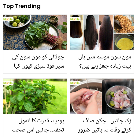
Top Trending
مون سون موسم میں بال
چولائی کو مون سون کی
بہت زیادہ جھڑ رہے ہیں؟
سپر فوڈ سبزی کیوں کہا
جانیں بالوں کو مضبوط
جاتا ہے؟ جانیں وٹامنز،
بنانے کے چند قدرتی طریقے
منرلز اور اینٹی آکسیڈنٹس
سے بھرپور اس سبزی کے
فائدے
رُک جائیں۔۔ چکن صاف
پودینہ قدرت کا انمول
کرتے وقت یہ باتیں ضرور
تحفہ۔۔ جانیں اس صحت