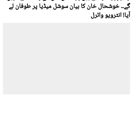
گے۔۔ خوشحال خان کا بیان سوشل میڈیا پر طوفان لے
آیا! انٹرویو وائرل