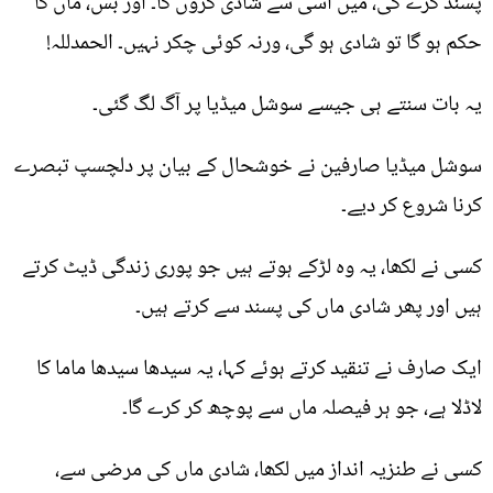
پسند کرے گی، میں اُسی سے شادی کروں گا۔ اور بس، ماں کا
حکم ہو گا تو شادی ہو گی، ورنہ کوئی چکر نہیں۔ الحمدللہ!
یہ بات سنتے ہی جیسے سوشل میڈیا پر آگ لگ گئی۔
سوشل میڈیا صارفین نے خوشحال کے بیان پر دلچسپ تبصرے
کرنا شروع کر دیے۔
کسی نے لکھا، یہ وہ لڑکے ہوتے ہیں جو پوری زندگی ڈیٹ کرتے
ہیں اور پھر شادی ماں کی پسند سے کرتے ہیں۔
ایک صارف نے تنقید کرتے ہوئے کہا، یہ سیدھا سیدھا ماما کا
لاڈلا ہے، جو ہر فیصلہ ماں سے پوچھ کر کرے گا۔
کسی نے طنزیہ انداز میں لکھا، شادی ماں کی مرضی سے،