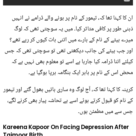
ان کا کہنا تھا کہ، تیمور کے نام پر ہونے والے ڈرامے نے انہیں
ذہنی طور پر کافی متاثر کیا۔ میں یہ سوچتی تھی کہ لوگ
میرے بیٹے کے نام کے بارے میں اتنی بات کیوں کر رہے تھے؟
اور جب بیٹے کی جانب دیکھتی تھی تو سوچتی تھی کہ جس
کیلئے اتنا ڈرامہ کیا جارہا ہے اسے تو معلوم بھی نہیں ہے کہ
محض اس کے نام پر باہر ایک ہنگامہ برپا ہوگیا ہے۔
کرینہ کا کہنا تھا کہ، آج لوگ وہ ساری باتیں بھول گئے اور تیمور
کے نام کو قبول کرتے ہوئے اسے بے تحاشہ پیار بھی کرنے لگے،
جس سے میں مطمئن ہوں۔
Kareena Kapoor On Facing Depression After
Taimoor Birth