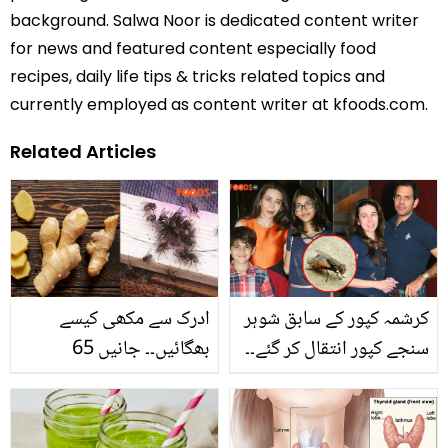
background. Salwa Noor is dedicated content writer
for news and featured content especially food
recipes, daily life tips & tricks related topics and
currently employed as content writer at kfoods.com.
Related Articles
کرشمہ کپور کے سابق شوہر
ادرک سے مکھی کیسے
سنجے کپور انتقال کر گئے۔۔
بھگائیں۔۔ جانیں 65
موت کی وجہ ایک مکھی
بیماریاں گھر لانے والی
تھی؟
مکھیوں کو بھگانے کا آسان
ترین طریقہ جو مہنگے