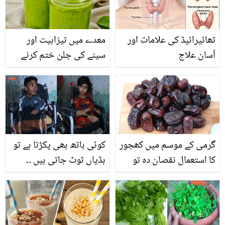
اسپرے کا خرچہ بھی بچائے
تھائیرائیڈ کی علامات اور
معدے میں تیزابیت اور
آسان علاج
سینے کی جلن ختم کرنے
والی اسپیشل ڈرنک
گرمی کے موسم میں کھجور
کوئی ہاتھ بھی پکڑتا ہے تو
کا استعمال نقصان دہ تو
ہڈیاں ٹوٹ جاتی ہیں ۔۔
نہیں؟؟؟ جانیں
باہمت معذور بہن بھائی
ہڈیوں کی کس خطرناک
بیماری میں مبتلا ہیں اور
کیسی زندگی گزار رہے ہیں؟