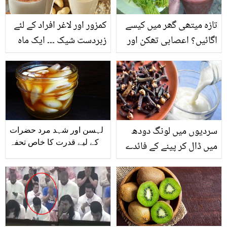
تازہ میتھی گھر میں کیسے
کمزور اور لاغر افراد کے لئے
اگائیں؟ اعصابی تھکن اور
زبردست شیک ۔۔۔ ایک ماہ
خون کی بھی دور کرے!
میں 10 پاؤنڈز وزن بڑھائیں
موسم کی سبزی میتھی کے
5 زبردست فائدے
سردیوں میں لونگ دودھ
لہسن اور شہد مرد حضرات
کے لیے قدرت کا خاص تحفہ
میں ڈال کر پینے کے فائدے
جانتے ہیں؟