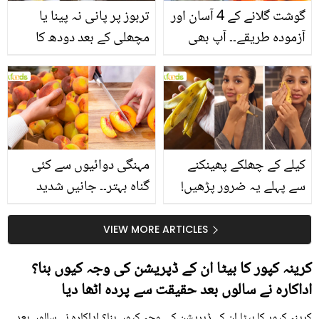
گوشت گلانے کے 4 آسان اور
تربوز پر پانی نہ پینا یا
آزمودہ طریقے۔۔ آپ بھی
مچھلی کے بعد دودھ کا
جانیں انٹرنیشنل شیف کے
استعمال۔۔ جانیں کھانوں
بتائے راز
سے متعلق غلط فہمیوں کی
حقیقت کیا ہے اور افواہ
کیا؟
کیلے کے چھلکے پھینکنے
مہنگی دوائیوں سے کئی
سے پہلے یہ ضرور پڑھیں!
گناہ بہتر۔۔ جانیں شدید
جلد کے 3 بڑے مسائل کا
گرمی کے موسم میں آڑو
سستا اور قدرتی حل
کیوں کھانا چاہیے؟
VIEW MORE ARTICLES
کرینہ کپور کا بیٹا ان کے ڈپریشن کی وجہ کیوں بنا؟
اداکارہ نے سالوں بعد حقیقت سے پردہ اٹھا دیا
کرینہ کپور کا بیٹا ان کے ڈپریشن کی وجہ کیوں بنا؟ اداکارہ نے سالوں بعد