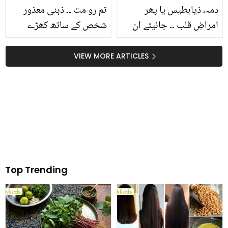
دمہ، ذیابطیس یا پھر
تم رو مت ۔۔ ذہنی معذور
امراضِ قلب ۔۔ جانیئے ان
شخص کے ساتھ کھڑے
تمام مسائل کے لئے رس دار
عبادت میں روتے آدمی کو
پھل کیوی کے وہ فوائد جو
ٹشو پیپر دینے کی جذبات
VIEW MORE ARTICLES
جان کر آپ اسے کھانے پر
سے بھرپور ویڈیو
مجبور ہو جائیں گے
Top Trending