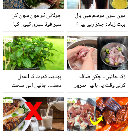
مون سون موسم میں بال
چولائی کو مون سون کی
بہت زیادہ جھڑ رہے ہیں؟
سپر فوڈ سبزی کیوں کہا
جانیں بالوں کو مضبوط
جاتا ہے؟ جانیں وٹامنز،
بنانے کے چند قدرتی طریقے
منرلز اور اینٹی آکسیڈنٹس
سے بھرپور اس سبزی کے
فائدے
رُک جائیں۔۔ چکن صاف
پودینہ قدرت کا انمول
کرتے وقت یہ باتیں ضرور
تحفہ۔۔ جانیں اس صحت
یاد رکھیں
بخش پتوں کے 10 حیرت
انگیز طبی فوائد