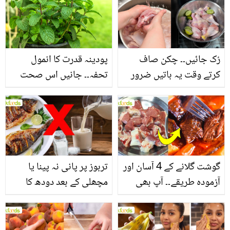
سے بھرپور اس سبزی کے
فائدے
رُک جائیں۔۔ چکن صاف
پودینہ قدرت کا انمول
کرتے وقت یہ باتیں ضرور
تحفہ۔۔ جانیں اس صحت
یاد رکھیں
بخش پتوں کے 10 حیرت
انگیز طبی فوائد
گوشت گلانے کے 4 آسان اور
تربوز پر پانی نہ پینا یا
آزمودہ طریقے۔۔ آپ بھی
مچھلی کے بعد دودھ کا
جانیں انٹرنیشنل شیف کے
استعمال۔۔ جانیں کھانوں
بتائے راز
سے متعلق غلط فہمیوں کی
حقیقت کیا ہے اور افواہ