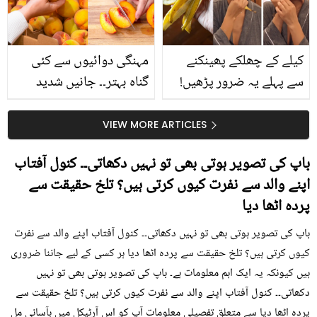
کیا؟
کیلے کے چھلکے پھینکنے
مہنگی دوائیوں سے کئی
سے پہلے یہ ضرور پڑھیں!
گناہ بہتر۔۔ جانیں شدید
جلد کے 3 بڑے مسائل کا
گرمی کے موسم میں آڑو
سستا اور قدرتی حل
کیوں کھانا چاہیے؟
VIEW MORE ARTICLES
باپ کی تصویر ہوتی بھی تو نہیں دکھاتی۔۔ کنول آفتاب
اپنے والد سے نفرت کیوں کرتی ہیں؟ تلخ حقیقت سے
پردہ اٹھا دیا
باپ کی تصویر ہوتی بھی تو نہیں دکھاتی۔۔ کنول آفتاب اپنے والد سے نفرت
کیوں کرتی ہیں؟ تلخ حقیقت سے پردہ اٹھا دیا ہر کسی کے لیے جاننا ضروری
ہیں کیونکہ یہ ایک اہم معلومات ہے۔ باپ کی تصویر ہوتی بھی تو نہیں
دکھاتی۔۔ کنول آفتاب اپنے والد سے نفرت کیوں کرتی ہیں؟ تلخ حقیقت سے
پردہ اٹھا دیا سے متعلق تفصیلی معلومات آپ کو اس آرٹیکل میں بآسانی مل