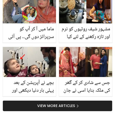
جوائنٹ فیملی سسٹم پر
سحری بناتے ویڈیو میں
تنقید کرنے لگے
ایسا کیا تھا جو صارفین
بھڑک اُٹھے؟
مشہور شیف روٹیوں کو نرم
ماما میں آ کر آپ کو
اور تازہ رکھنے کے لئے کیا
سرپرائز دوں گی۔۔ پی آئی
کرتے ہیں؟ جانیئے 5 قسم
اے طیارہ حادثے کی شکار
کی روٹیاں بنانے کا آسان
مرحومہ زارا عابد کی والدہ
طریقہ
بیٹی سے ہونے والی آخری
گفتگو بتاتے ہوئے رو پڑیں
جس سے شادی کر کے گھر
بچے نے آپریشن کے بعد
کی ملکہ بنایا اسی نے جان
پہلی بار دنیا دیکھی اور
لے لی.. زرا سی بات میں
پھر۔۔ بینائی آنے کے بعد
ایسا کیا ہوا جو بیوی نے
معصوم بچے نے کیا کیا؟
VIEW MORE ARTICLES
شوہر کو ہی قتل کردیا؟
تاثرات آپ کے دل کو چھو