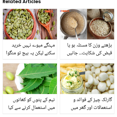
Related Articles
بڑھتے وزن کا مسئلہ ہو یا
مہنگے میوے نہیں خرید
قبض کی شکایت۔۔ جانیں
سکتے لیکن یہ بیج تو منگوا
ناشتے میں دلیہ کا استعمال
سکتے ہیں۔۔ کدو کے بیج
آپ کو کن خطرناک
کھانا مرد اور خواتین کے
بیماریوں سے محفوظ رکھ
لئے کیوں ضروری ہے؟
سکتا ہے؟
جانیں ان کے 5 خاص
فائدے
گارلک چیز کے فوائد و
نیم کے پتوں کو کھانوں
استعمالات اور گھر میں
میں استعمال کرنے سے کیا
بنانے کا طریقہ جان لیں
ہوتا ہے؟ جانیئے کچھ ایسے