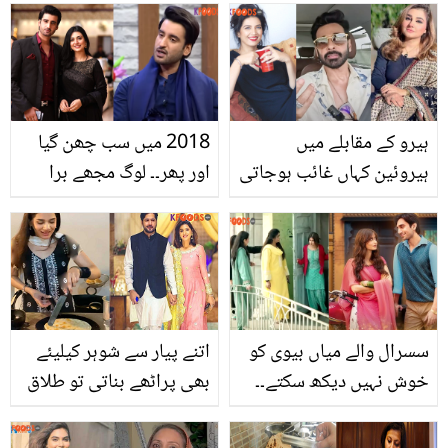
تاکہ آپ بھی اس سے فائدہ
فائدے جو ہر شخص لازمی
اٹھاسکیں
جاننا چاہے
ہیرو کے مقابلے میں
2018 میں سب چھن گیا
ہیروئین کہاں غائب ہوجاتی
اور پھر۔۔ لوگ مجھے برا
ہیں؟ چبھتے ہوئے سوال پر
سمجھتے تھے! آغا علی
فیصل قریشی نے سویرا
مشکل لمحات سے کیسے
ندیم اور جویریہ سعود کی
باہر آئے؟
مثال دے کر سب کے منہ بند
کردیے
سسرال والے میاں بیوی کو
اتنے پیار سے شوہر کیلیئے
خوش نہیں دیکھ سکتے۔۔
بھی پراٹھے بناتی تو طلاق
پورے گھر میں ایک ہی باتھ
نہ ہوتی۔۔ عمران اشرف کی
روم؟ ڈرامہ دیکھ کر لوگ
سابقہ اہلیہ کرن اشفاق کی