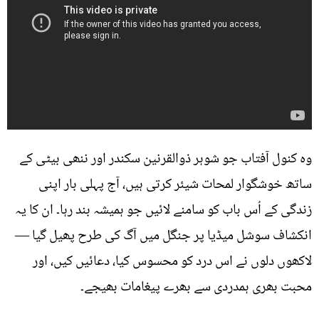
وہ کنول آفتاب جو شوہر ذوالقرنین سکندر اور ننھی بیٹی کے
ساتھ خوشگوار لمحات شیئر کرتی ہیں، آج پہلی بار اپنی
زندگی کے اُس باب کو سامنے لائیں جو ہمیشہ بند رہا۔ ان کا یہ
انکشاف سوشل میڈیا پر جنگل میں آگ کی طرح پھیل گیا —
لاکھوں دلوں نے اس درد کو محسوس کیا، دعائیں کیں، اور
محبت بھری ہمدردی سے بھرے پیغامات بھیجے۔