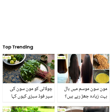
لیں گے
Top Trending
مون سون موسم میں بال
چولائی کو مون سون کی
بہت زیادہ جھڑ رہے ہیں؟
سپر فوڈ سبزی کیوں کہا
جانیں بالوں کو مضبوط
جاتا ہے؟ جانیں وٹامنز،
بنانے کے چند قدرتی طریقے
منرلز اور اینٹی آکسیڈنٹس