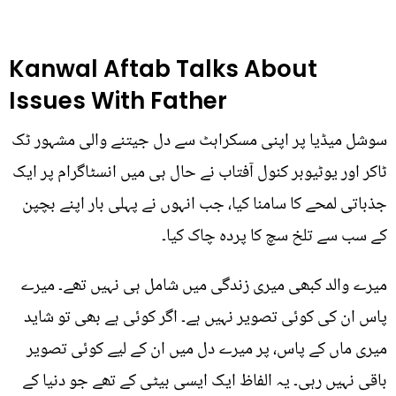
Kanwal Aftab Talks About
Issues With Father
سوشل میڈیا پر اپنی مسکراہٹ سے دل جیتنے والی مشہور ٹک
ٹاکر اور یوٹیوبر کنول آفتاب نے حال ہی میں انسٹاگرام پر ایک
جذباتی لمحے کا سامنا کیا، جب انہوں نے پہلی بار اپنے بچپن
کے سب سے تلخ سچ کا پردہ چاک کیا۔
میرے والد کبھی میری زندگی میں شامل ہی نہیں تھے۔ میرے
پاس ان کی کوئی تصویر نہیں ہے۔ اگر کوئی ہے بھی تو شاید
میری ماں کے پاس، پر میرے دل میں ان کے لیے کوئی تصویر
باقی نہیں رہی۔ یہ الفاظ ایک ایسی بیٹی کے تھے جو دنیا کے