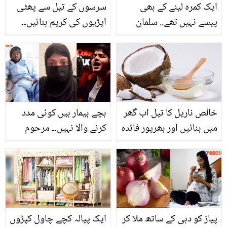
ایک کمرہ لینے کے بھی
سرسوں کے تیل سے پھٹی
پیسے نہیں تھے.. سلمان
ایڑیوں کی کریم بنائیں۔۔
خان کی ماں سے شادی
پھٹی ایڑیوں سے نجات کے
کرنے پر سلیم خان مسائل
لئے سستی کریم بنانے کا
کا شکار کیوں ہوگئے تھے؟
طریقہ جس سے پورا گھر
فائدہ اٹھا سکتا ہے
خالص ناریل کا تیل اب گھر
بچے بیمار ہیں کوئی مدد
میں بنائیں اور بھرپور فائدہ
کرنے والا نہیں۔۔ مرحوم
اٹھائیں۔۔
گلوکار اسد عباس کے انتقال
کے بعد گھر والے کس حال
میں ہیں؟ بیوہ کی جذباتی
ویڈیو
پیاز کو دہی کے ساتھ ملا کر
ایک پیالہ کچے چاول کپڑوں