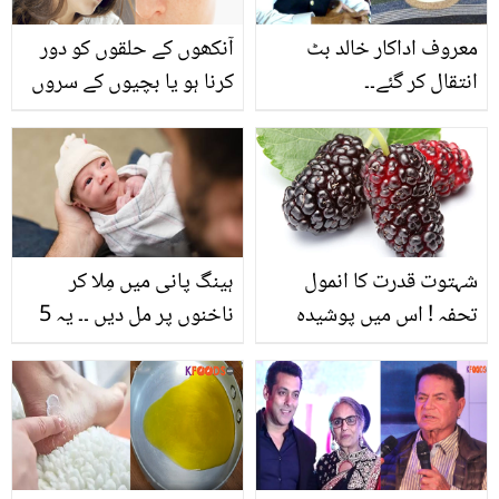
معروف اداکار خالد بٹ
آنکھوں کے حلقوں کو دور
انتقال کر گئے۔۔
کرنا ہو یا بچیوں کے سروں
سے جوئیں ۔۔ جانیے 2
ایسی ٹپس جو روزمرہ کی
زندگی میں آپ کے بھی کام
آسکتی ہیں
شہتوت قدرت کا انمول
ہینگ پانی میں مِلا کر
تحفہ ! اس میں پوشیدہ
ناخنوں پر مل دیں ۔۔ یہ 5
صحت کے راز ضرور جانیں
ٹوٹکے اپنائیں اور اپنے
نومولود بچے کی پہلی
سردی آسان بنائیں