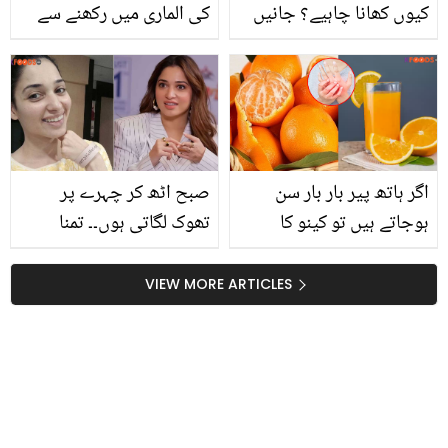
کیوں کھانا چاہیے؟ جانیں
کی الماری میں رکھنے سے
گرمی کے موسم میں اس
کیا ہوتا ہے؟ جان کر آپ
کے وہ فائدے جو آپ کو
بھی یہ طریقہ آزمانے پر
بچائیں کئی بیماریوں سے
مجبور ہوجائیں گے
اگر ہاتھ پیر بار بار سن
صبح اٹھ کر چہرے پر
ہوجاتے ہیں تو کینو کا
تھوک لگاتی ہوں۔۔ تمنا
شربت ۔۔ کھٹے میٹھے کینو
بھاٹیا کے اس عجیب و
کا شربت روزانہ پینے سے
غریب ٹوٹکے کی حقیقت
VIEW MORE ARTICLES
کونسے فائدے حاصل ہوتے
کیا ہے؟
ہیں؟