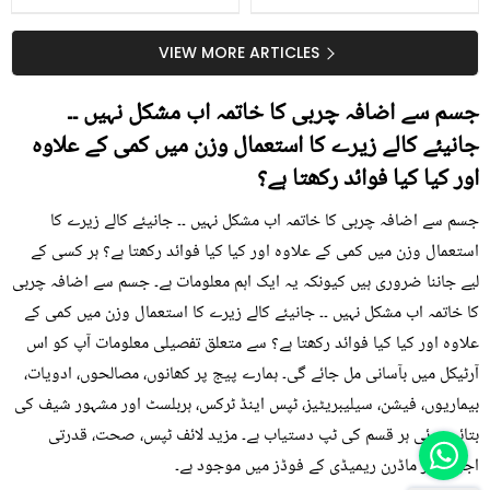
گرمی کے موسم میں آڑو
جانیں انٹرنیشنل شیف کے
کیوں کھانا چاہیے؟
بتائے راز
VIEW MORE ARTICLES
جسم سے اضافہ چربی کا خاتمہ اب مشکل نہیں ۔۔
جانیئے کالے زیرے کا استعمال وزن میں کمی کے علاوہ
اور کیا کیا فوائد رکھتا ہے؟
جسم سے اضافہ چربی کا خاتمہ اب مشکل نہیں ۔۔ جانیئے کالے زیرے کا
استعمال وزن میں کمی کے علاوہ اور کیا کیا فوائد رکھتا ہے؟ ہر کسی کے
لیے جاننا ضروری ہیں کیونکہ یہ ایک اہم معلومات ہے۔ جسم سے اضافہ چربی
کا خاتمہ اب مشکل نہیں ۔۔ جانیئے کالے زیرے کا استعمال وزن میں کمی کے
علاوہ اور کیا کیا فوائد رکھتا ہے؟ سے متعلق تفصیلی معلومات آپ کو اس
آرٹیکل میں بآسانی مل جائے گی۔ ہمارے پیج پر کھانوں، مصالحوں، ادویات،
بیماریوں، فیشن، سیلیبریٹیز، ٹپس اینڈ ٹرکس، ہربلسٹ اور مشہور شیف کی
بتائی ہوئی ہر قسم کی ٹپ دستیاب ہے۔ مزید لائف ٹپس، صحت، قدرتی
اجزاء اور ماڈرن ریمیڈی کے فوڈز میں موجود ہے۔