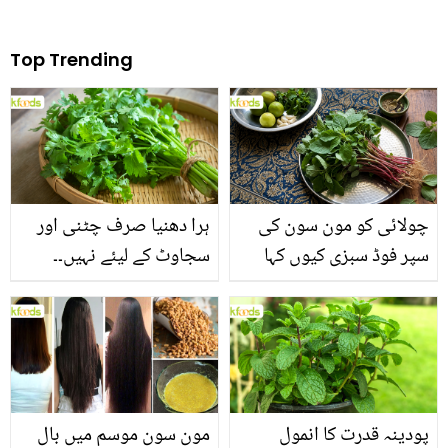
Top Trending
چولائی کو مون سون کی
ہرا دھنیا صرف چٹنی اور
سپر فوڈ سبزی کیوں کہا
سجاوٹ کے لیئے نہیں۔۔
جاتا ہے؟ جانیں وٹامنز،
جانیں اس کے وہ حیرت
منرلز اور اینٹی آکسیڈنٹس
انگیز فوائد جو شاید ہی آپ
سے بھرپور اس سبزی کے
کو معلوم ہوں
فائدے
پودینہ قدرت کا انمول
مون سون موسم میں بال