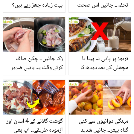
تحفہ۔۔ جانیں اس صحت
بہت زیادہ جھڑ رہے ہیں؟
بخش پتوں کے 10 حیرت
جانیں بالوں کو مضبوط
انگیز طبی فوائد
بنانے کے چند قدرتی طریقے
تربوز پر پانی نہ پینا یا
رُک جائیں۔۔ چکن صاف
مچھلی کے بعد دودھ کا
کرتے وقت یہ باتیں ضرور
استعمال۔۔ جانیں کھانوں
یاد رکھیں
سے متعلق غلط فہمیوں کی
حقیقت کیا ہے اور افواہ
کیا؟
مہنگی دوائیوں سے کئی
گوشت گلانے کے 4 آسان اور
گناہ بہتر۔۔ جانیں شدید
آزمودہ طریقے۔۔ آپ بھی