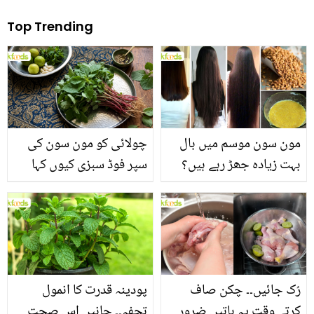
Top Trending
مون سون موسم میں بال
چولائی کو مون سون کی
بہت زیادہ جھڑ رہے ہیں؟
سپر فوڈ سبزی کیوں کہا
جانیں بالوں کو مضبوط
جاتا ہے؟ جانیں وٹامنز،
بنانے کے چند قدرتی طریقے
منرلز اور اینٹی آکسیڈنٹس
سے بھرپور اس سبزی کے
فائدے
رُک جائیں۔۔ چکن صاف
پودینہ قدرت کا انمول
کرتے وقت یہ باتیں ضرور
تحفہ۔۔ جانیں اس صحت