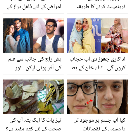
ٹریٹمینٹ کرنے کا طریقہ
امراض کے لئے فلفل دراز کے
ایسے فائدے جان کر آپ
بھی استعمال کئے بغیر نہیں
رہ سکیں گے
اداکاری چھوڑ دی اب حجاب
یش راج کی جانب سے فلم
کروں گی۔۔ ثناء خان کے بعد
کی آفر ہوئی لیکن۔۔ نور
ایک اور مشہور اداکارہ نے
جہاں ڈرامے سے شہرت پانے
شوبز چھوڑ دیا! مزید کیا
والے علی رضا کو پیشکش
کہا؟
کے باوجود فلم کیوں نہ
ملی؟
کیا آپ جسم پر موجود تل
تیز پات کا ایک پتہ آپ کی
یا مسوں کے نقصانات
صحت کے لئے کتنا مفید ہے؟