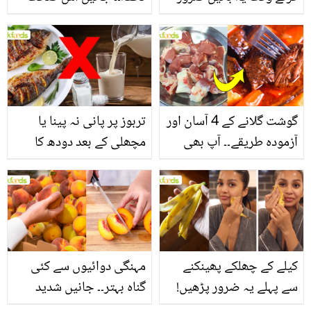
یاد رکھیں
بخش پتوں کے 10 حیرت
انگیز طبی فوائد
گوشت گلانے کے 4 آسان اور
تربوز پر پانی نہ پینا یا
آزمودہ طریقے۔۔ آپ بھی
مچھلی کے بعد دودھ کا
جانیں انٹرنیشنل شیف کے
استعمال۔۔ جانیں کھانوں
بتائے راز
سے متعلق غلط فہمیوں کی
حقیقت کیا ہے اور افواہ
کیا؟
کیلے کے چھلکے پھینکنے
مہنگی دوائیوں سے کئی
سے پہلے یہ ضرور پڑھیں!
گناہ بہتر۔۔ جانیں شدید
جلد کے 3 بڑے مسائل کا
گرمی کے موسم میں آڑو