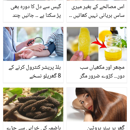
اس مصالحے کے بغیر میری
گیس سے دل کا دورہ بھی
ساس بریانی نہیں کھاتیں ۔۔
پڑ سکتا ہے ۔۔ جانیں چند
سپائسی ذائقے دار بریانی
منٹوں میں پیٹ کی گیس
مصالحہ گھر میں کیسے
اور معدے کی گرمی سے
بنایا جاتا ہے؟ ویڈیو
چھٹکارا حاصل کرنے کا
آسان طریقہ
مچھر اور مکھیاں سب
بلڈ پریشر کنٹرول کرنے کے
دور... کڑوے ضرور مگر
8 گھریلو نسخے
فائدے بھرپور، لیموں کے
چھلکے جمع کریں اور بے
شمار فائدے مفت پائيں
گھر پر ہیئر پروٹین
ہاضمہ کی خرابی سے جڑے