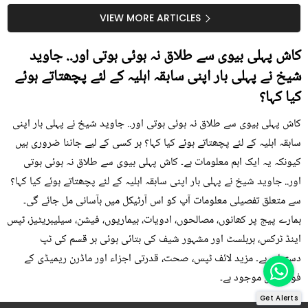
سستا اور قدرتی حل
کیوں کھانا چاہیے؟
VIEW MORE ARTICLES
کاش پہلی بیوی سے طلاق نہ ہوئی ہوتی اور.. جاوید
شیخ نے پہلی بار اپنی سابقہ اہلیہ کے لئے پچھتاتے ہوئے
کیا کہا؟
کاش پہلی بیوی سے طلاق نہ ہوئی ہوتی اور.. جاوید شیخ نے پہلی بار اپنی
سابقہ اہلیہ کے لئے پچھتاتے ہوئے کیا کہا؟ ہر کسی کے لیے جاننا ضروری ہیں
کیونکہ یہ ایک اہم معلومات ہے۔ کاش پہلی بیوی سے طلاق نہ ہوئی ہوتی
اور.. جاوید شیخ نے پہلی بار اپنی سابقہ اہلیہ کے لئے پچھتاتے ہوئے کیا کہا؟
سے متعلق تفصیلی معلومات آپ کو اس آرٹیکل میں بآسانی مل جائے گی۔
ہمارے پیج پر کھانوں، مصالحوں، ادویات، بیماریوں، فیشن، سیلیبریٹیز، ٹپس
اینڈ ٹرکس، ہربلسٹ اور مشہور شیف کی بتائی ہوئی ہر قسم کی ٹپ
دستیاب ہے۔ مزید لائف ٹپس، صحت، قدرتی اجزاء اور ماڈرن ریمیڈی کے
فوڈز میں موجود ہے۔
Get Alerts