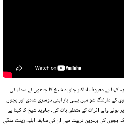
یہ کہنا ہے معروف اداکار جاوید شیخ کا جنھوں نے سماء ٹی
وی کے مارننگ شو میں پہلی بار اپنی دوسری شادی اور بچوں
پر ہونے والے اثرات کے متعلق بات کی۔ جاوید شیخ کا کہنا ہے
کہ بچوں کی بہترین تربیت میں ان کی سابقہ اہلیہ زینت منگی