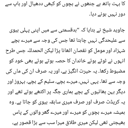
کا بہت ہاتھ ہے جنھوں نے بچوں کو کبھی ددھیال اور باپ سے
دور نہیں ہونے دیا۔
جاوید شیخ نے بتایا کہ “بدقسمتی سے میں اپنی پہلی بیوی
سے علیحدگی نہیں چاہتا تھا جس کی وجہ سے میرے بچے
شہزاد اور مومل کو نقصان اٹھانا پڑا لیکن الحمدللہ جس طرح
انہوں نے ٹوٹے ہوئے خاندان کا حصہ ہوتے ہوئے بھی خود کو
مضبوط رکھا۔ یہ حیرت انگیز ہے، اور یہ صرف ان کی ماں کی
وجہ سے تھا۔ یہی نہیں، میرے بچے، سلیم کے بچے، بہروز اور
دیگر بہن بھائیوں کے بچے ہماری جگہ پر اکٹھے ہوتے تھے اور
یہ کریڈٹ صرف اور صرف میری سابقہ بیوی کو جاتا ہے۔ وہ
ہمیشہ میرے بچوں کو میرے اور میرے گھر والوں کے پاس
بھیجتی تھی لیکن میری طلاق میرا سب سے بڑا قصور ہے،