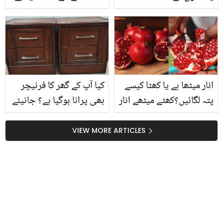
جانتے ہیں؟ یہ خطرناک
جانیں اس کے زبردست
بھی ثابت ہوسکتے ہیں
فوائد جو آپ کی بھی کئی
بیماریوں کے لیے مفید ثابت
ہوسکتے ہیں
انار میٹھا ہے یا کھٹا کیسے
کیا آپ کے گھر کا فرنیچر
پتہ لگائیں؟کھٹے میٹھے انار
بھی پرانا ہوگیا ہے؟ جانیئے
میں چھپی ایسی چیزیں
بازار والی فرنیچر پالش گھر
جو سچ بتاتی ہیں کہ یہ
میں خود تیار کرنے کا آسان
VIEW MORE ARTICLES
میٹھا ہے یا پھر کھٹا
طریقہ جس سے آپ کا
فرنیچر بھی چمکتا رہے