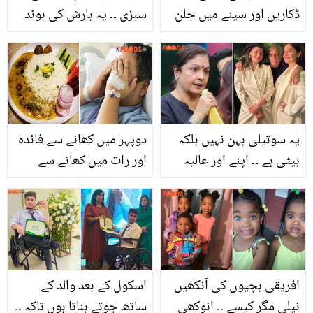
ڈکاریں اور سینے میں جلن
سبزی ۔۔ یہ بارش کی بوند
شروع ہوجاتی ہے ۔۔ اس کے
پڑنے سے ہی کیوں اگتی
لیے کچن میں موجود ان
ہے؟
مصالحوں سے فوری آرام
پائیں
یہ سوتیلی بہن نہیں بلکہ
دوپہر میں کھانے سے فائدہ
بیٹی ہے ۔۔ اپنے اور عالیہ
اور رات میں کھانے سے
بھٹ کے رشتے سے متعلق
نقصان ۔۔ کچی پیاز کو کس
خبروں پر پوجا بھٹ نے
وقت کھانے سے کیا ہوتا ہے؟
خاموشی توڑتے ہوئے کیا
جانیں صحت سے جُڑے
کہا؟
کچھ اہم فائدے
افریقی بچیوں کی آنکھیں
اسکول کے بعد والد کے
نیلی مگر کیسے ۔۔ انوکھی
ساتھ جوتے بناتا ہوں تاکہ ۔۔