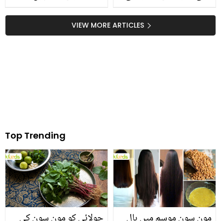
آنکھوں والی جڑواں بچیوں
ذہین معذور طالب علم نے
کی حقیقت کیا ہے اور ان
میٹرک میں پنجاب بھر میں
VIEW MORE ARTICLES
کے والد کیوں پریشان ہیں؟
پہلی پوزیشن حاصل کرلی
Top Trending
مون سون موسم میں بال
چولائی کو مون سون کی