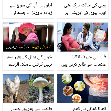
بچی کی حالت نازک تھی
ایلوویرا آپ کی سوچ سے
اور۔۔ بیوی کے آپریشن پر
زیادہ پاورفُل ۔۔ جسمانی
ویڈیو! صارفین نے اقراء
صحت ہو یا جلد اور بالوں
کنول کے شوہر کو حدود یاد
کے مسائل، یہ ایک پتا ساری
کروا دی
پریشانیوں کا حل
5 ایسی حیرت انگیز
خون کی بوتل کے بغیر سفر
علامات جو ظاہر کرتی ہیں
نہیں کرتیں۔۔۔ ملکہ الزبتھ
کہ یہ خواتین کا اویولیوشن
کی کچھ ایسی عادات جو
پیريڈ ہے اور وہ آسانی سے
آپ کو حیرت میں مبتلا کر
حاملہ ہو سکتی ہے
دیں
کھانا کھاتے ہی کھٹی
فائدے سے بھرپور جنتی