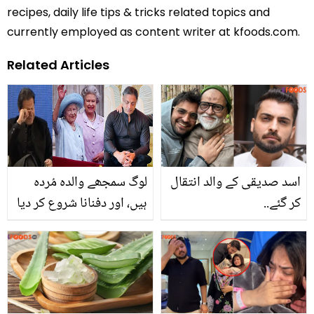
recipes, daily life tips & tricks related topics and
currently employed as content writer at kfoods.com.
Related Articles
اسد صدیقی کے والد انتقال
لوگ سمجھے والدہ مُردہ
کر گئے..
ہیں، اور دفنانا شروع کر دیا
۔۔ مشہور شخصیات کا والدہ
کے ساتھ بتایا یادگار لمحہ،
جس نے سب کو رُلا دیا