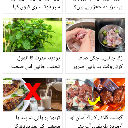
بہت زیادہ جھڑ رہے ہیں؟
سپر فوڈ سبزی کیوں کہا
جانیں بالوں کو مضبوط
جاتا ہے؟ جانیں وٹامنز،
بنانے کے چند قدرتی طریقے
منرلز اور اینٹی آکسیڈنٹس
سے بھرپور اس سبزی کے
فائدے
رُک جائیں۔۔ چکن صاف
پودینہ قدرت کا انمول
کرتے وقت یہ باتیں ضرور
تحفہ۔۔ جانیں اس صحت
یاد رکھیں
بخش پتوں کے 10 حیرت
انگیز طبی فوائد
گوشت گلانے کے 4 آسان اور
تربوز پر پانی نہ پینا یا
آزمودہ طریقے۔۔ آپ بھی
مچھلی کے بعد دودھ کا