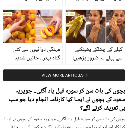
جانیں انٹرنیشنل شیف کے
استعمال۔۔ جانیں کھانوں
بتائے راز
سے متعلق غلط فہمیوں کی
حقیقت کیا ہے اور افواہ
کیا؟
کیلے کے چھلکے پھینکنے
مہنگی دوائیوں سے کئی
سے پہلے یہ ضرور پڑھیں!
گناہ بہتر۔۔ جانیں شدید
جلد کے 3 بڑے مسائل کا
گرمی کے موسم میں آڑو
سستا اور قدرتی حل
کیوں کھانا چاہیے؟
VIEW MORE ARTICLES
بچوں کی بات سن کر سورہ فیل یاد آگئی.. جویریہ
سعود کے بچوں نے ایسا کیا کارنامہ انجام دیا جو سب
ہی تعریف کرنے لگے؟
بچوں کی بات سن کر سورہ فیل یاد آگئی.. جویریہ سعود کے بچوں نے ایسا
کیا کارنامہ انجام دیا جو سب ہی تعریف کرنے لگے؟ ہر کسی کے لیے جاننا