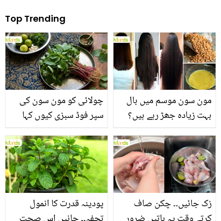
Top Trending
مون سون موسم میں بال
چولائی کو مون سون کی
بہت زیادہ جھڑ رہے ہیں؟
سپر فوڈ سبزی کیوں کہا
جانیں بالوں کو مضبوط
جاتا ہے؟ جانیں وٹامنز،
بنانے کے چند قدرتی طریقے
منرلز اور اینٹی آکسیڈنٹس
سے بھرپور اس سبزی کے
فائدے
رُک جائیں۔۔ چکن صاف
پودینہ قدرت کا انمول
کرتے وقت یہ باتیں ضرور
تحفہ۔۔ جانیں اس صحت