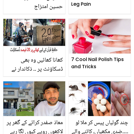
Leg Pain
حسین امتزاج
کھانا کھائیں وہ بھی
7 Cool Nail Polish Tips
and Tricks
ڈسکاؤنٹ پر ۔۔ دُکاندار نے
حافظِ قرآن افراد کے لیے
اٹھایا وہ قدم کہ سب لوگ
تعریف کرنے پر مجبور
ہوگئے
چند گولیاں پیس کر ملا لو
معاذ صفدر کرائے کے گھر پر
۔۔۔۔ضدی مکھیاں، کاٹنے والے
لاکھوں روپے کیوں لگا رہے