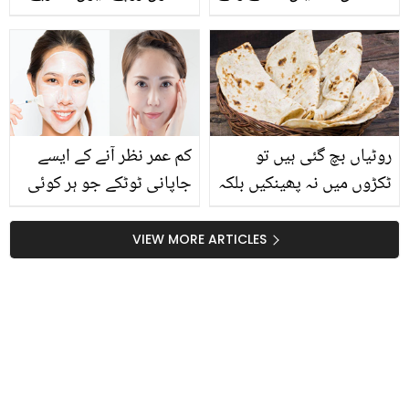
مچھر اور موٹے چوہے بھی
ہیں؟ اپنا گھر نہ خریدنے
گھر سے بھاگ جائیں گے
کی وجہ جان کر صارفین
برہم
روٹیاں بچ گئی ہیں تو
کم عمر نظر آنے کے ایسے
ٹکڑوں میں نہ پھینکیں بلکہ
جاپانی ٹوٹکے جو ہر کوئی
بنائیں یہ 4 مزید ار
استعمال کرنا چاہے
پکوان،جو بھی کھائے
VIEW MORE ARTICLES
تعریف کئے بغیر رہ نہ پائے