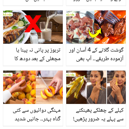
یاد رکھیں
بخش پتوں کے 10 حیرت
انگیز طبی فوائد
گوشت گلانے کے 4 آسان اور
تربوز پر پانی نہ پینا یا
آزمودہ طریقے۔۔ آپ بھی
مچھلی کے بعد دودھ کا
جانیں انٹرنیشنل شیف کے
استعمال۔۔ جانیں کھانوں
بتائے راز
سے متعلق غلط فہمیوں کی
حقیقت کیا ہے اور افواہ
کیا؟
کیلے کے چھلکے پھینکنے
مہنگی دوائیوں سے کئی
سے پہلے یہ ضرور پڑھیں!
گناہ بہتر۔۔ جانیں شدید
جلد کے 3 بڑے مسائل کا
گرمی کے موسم میں آڑو