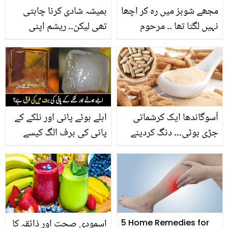
مجھے شوبز میں رہ کر اچھا
ہمیشہ شادی کرنا چاہتی
نہیں لگتا تھا ۔۔ مرحوم
تھی لیکن۔۔ ریشم اپنی
جنید جمشید تبلیغ میں آئے
مانگی کس دعا کو شادی نہ
تو ایسا کیا ہوا جو بھارتی
ہونے کی وجہ سمجھتی
اداکاروں کی جگہ لے لی،
ہیں؟
دیکھیں
آسوگاندھا ایک کرشماتی
ابلے ہوئے پانی اور نلکے کے
جڑی بوٹی۔۔۔ دنگ کردینے
پانی کی برف الگ کیسے
والے فوائد ضرور جانیں
ہوتی ہے؟ جانیے فرق تلاش
کرنے کا آسان طریقہ
اسمودی صحت اور ذائقہ کا
5 Home Remedies for