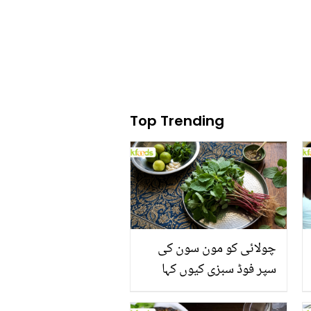
پڑے
Top Trending
چولائی کو مون سون کی
سپر فوڈ سبزی کیوں کہا
جاتا ہے؟ جانیں وٹامنز،