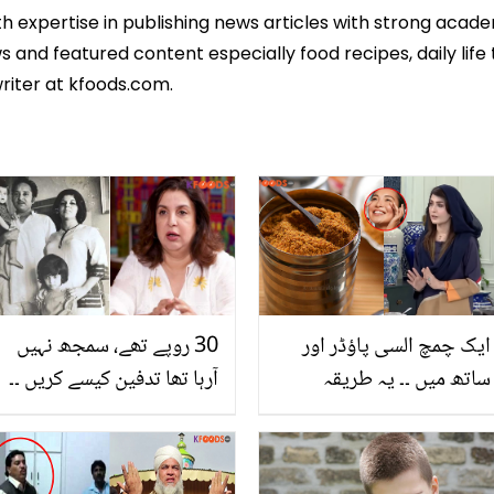
th expertise in publishing news articles with strong acad
 and featured content especially food recipes, daily life 
riter at kfoods.com.
ایک چمچ السی پاؤڈر اور
30 روپے تھے، سمجھ نہیں
ساتھ میں ۔۔ یہ طریقہ
آرہا تھا تدفین کیسے کریں ۔۔
استعمال کرنے سے چہرے کے
فرح خان والد کے انتقال کے
داغ دھبے بالکل ختم
وقت پیش آنے والے مشکل
ہوجائیں گے
حالات بتاتے ہوئے رنجیدہ