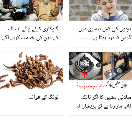
بچوں کی کس بیماری میں
گلوکاری کرنے والے اب اللہ
گردن کا درد ہوتا ہے ۔۔۔۔۔۔۔۔۔
کے دین کی خدمت کرنے لگے
کیا اس کا گھر میں علاج
۔۔ یہ مشہور عالم دین کون
ممکن ہے؟
ہیں جن کی زندگی آج اللہ
نے بدل کر رکھ دی؟
سلائی مشین کا اگر ٹانکہ
لونگ کے فوائد
ٹاپ مار رہا ہے تو پریشان نہ
ہوں گھر بیٹھے خود مشین
کو ٹھیک کریں