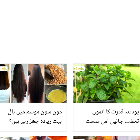
پودینہ قدرت کا انمول
مون سون موسم میں بال
تحفہ۔۔ جانیں اس صحت
بہت زیادہ جھڑ رہے ہیں؟
بخش پتوں کے 10 حیرت
جانیں بالوں کو مضبوط