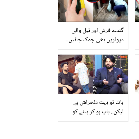
جس نے سب کو اشکبار کر
دیا
گندے فرش اور تیل والی
دیواریں بھی چمک جائیں۔۔
جانیں باورچی خانے کی
مشکل جگہیں صاف رکھنے
کے آسان اور سستے طریقے
جو آپ کے سلیقے کو چار
چاند لگا دیں
بات تو بہت دلخراش ہے
لیکن.. باپ ہو کر بیٹے کو
اکیلے پالنا کتنا مشکل ہے؟
عمران اشرف پہلی بار بول