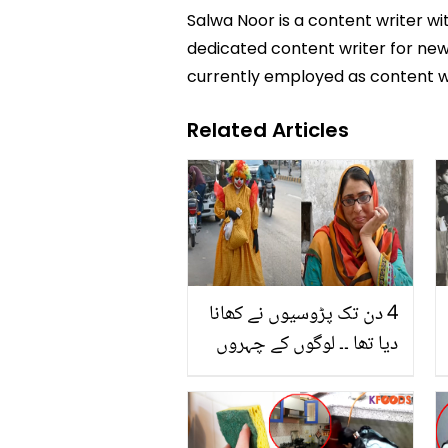
Salwa Noor is a content writer wi
dedicated content writer for news
currently employed as content w
Related Articles
4 دن تک پڑوسیوں نے کھانا
دیا تھا ۔۔ لوگوں کے چہروں
پر خوشیاں بھیکر کر حلال
روزی کمانے والی خاتون
جوکر کی تکلیف داستان،