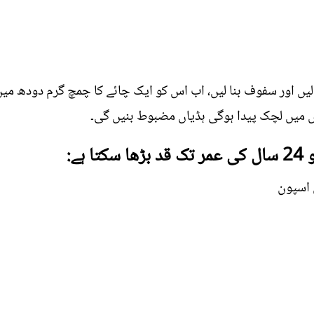
ں اور سفوف بنا لیں، اب اس کو ایک چائے کا چمچ گرم دودھ میں 
وں میں لچک پیدا ہوگی ہڈیاں مضبوط بنیں گی۔
ہے: