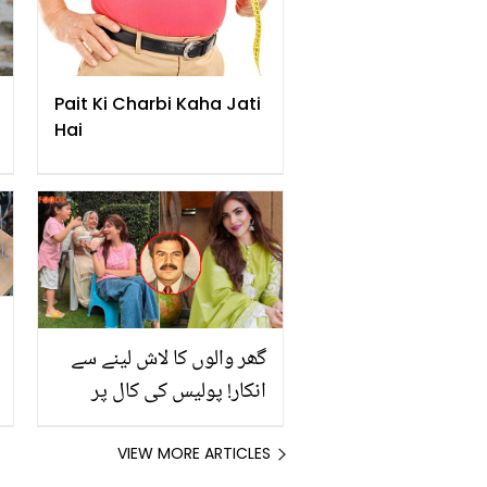
Pait Ki Charbi Kaha Jati
Hai
گھر والوں کا لاش لینے سے
انکار! پولیس کی کال پر
حمیرا اصغر کے والد نے کیا
کہا؟ پوسٹ مارٹم اور نجی
VIEW MORE ARTICLES