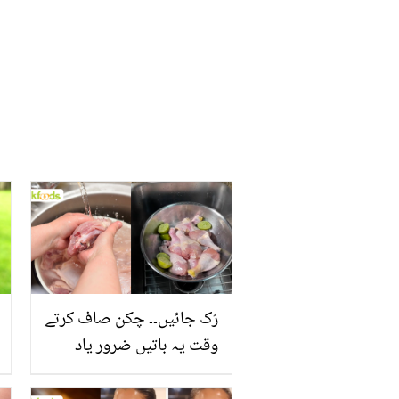
زندگی سے متعلق انکشافات
رُک جائیں۔۔ چکن صاف کرتے
وقت یہ باتیں ضرور یاد
رکھیں