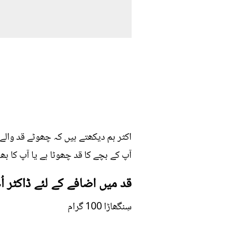
اکثر ہم دیکھتے ہیں کہ چھوٹے قد والے
آپ کے بچے کا قد چھوٹا ہے یا آپ کا بھی، تو آج ہم لائے ہیں 2 زبردست سے نسخے جس کے 
قد میں اضافے کے لئے ڈاکٹر ا
سِنگھاڑا 100 گرام