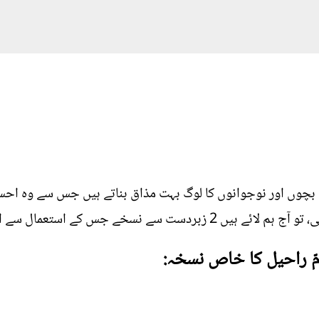
 بچوں اور نوجوانوں کا لوگ بہت مذاق بناتے ہیں جس سے وہ احسا
استعمال سے ان شاء اللّٰہ قد میں آضافہ ہوگا۔
ُمّ راحیل کا خاص نسخہ: