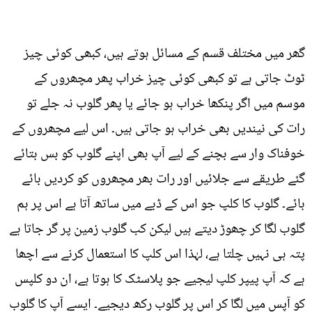
گھر میں مختلف قسم کے مسائل ہوتے ہیں، کبھی کوئی چیز
ٹوٹ جاتی ہے تو کبھی کوئی چیز خراب پھر مچھروں کے
موسم میں اگر پنکھا خراب ہو جائے یا پھر گلوب نہ جلے تو
رات کی نیندیں بھی خراب ہو جاتی ہیں۔ اس لیے مچھروں کے
خوفناک وار سے بچنے کے لیے آپ بھی اپنے گلوب کو بس بتائے
گئے طریقے سے جلائیں اور رات بھر مچھروں کو کردیں بائے
بائے۔ گلوب کا کلپ جو اس کے ڈبے میں ساتھ آتا ہے اس پر ہم
گلوب لگا کر چھوڑ دیتے ہیں لیکن کب گلوب زمین پر گر جاتا ہے
پتہ ہی نہیں چلتا ہے، لہٰذا اس کلپ کا استعمال کرنے سے اچھا
ہے کہ آپ پیپر کلپ لیجیے جو پلاسٹک کا ہوتا ہے، ان دو کلپس
کو آپس میں لگا کر اس پر گلوب رکھ دیجیے۔ ایسے آپ کا گلوب