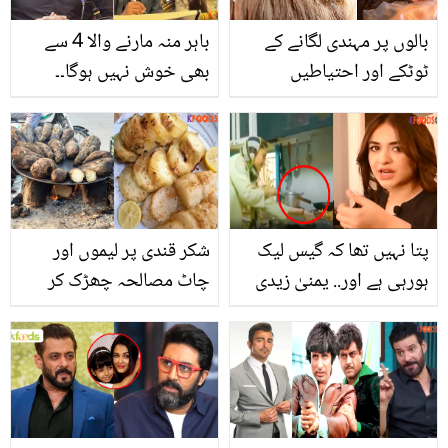
بالوں پر مہندی لگانے کے
باہر منہ مارنے والا 4 سے
ٹوٹکے اور احتیاطیں
بھی خوش نہیں ہوگا۔۔
حمزہ علی عباسی کی باتوں
نے شادیوں کے شوقین افراد
کو مرچیں لگا دیں! کیا کچھ
کہہ دیا؟
پتا نہیں تھا کہ گیس لیک
شکر قندی پر لیموں اور
ہورہی ہے اور.. یمنیٰ زیدی
چاٹ مصالحہ چھڑک کر
دوبارہ حادثے کا شکار! اب
کیوں کھانا چاہیے؟ اس لذیذ
کس حال میں ہیں؟
چیز کو کھانے کے چند
فائدے جنھیں جان کر آپ
بھی ایسا کریں گے