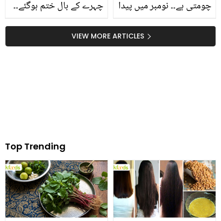
چومتی ہے۔۔ نومبر میں پیدا
چہرے کے بال ختم ہوگئے۔۔
ہونے والے لوگوں کی
دنانیر نے ڈاکٹر شائستہ کے
شخصیت میں چھپے چند
کلینک سے کون سی
VIEW MORE ARTICLES
دلچسپ پہلو
ٹریٹمینٹ کروائی؟ جانیے
اس کے فائدے اور نقصانات
Top Trending