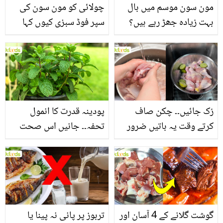
مون سون موسم میں بال
چولائی کو مون سون کی
بہت زیادہ جھڑ رہے ہیں؟
سپر فوڈ سبزی کیوں کہا
جانیں بالوں کو مضبوط
جاتا ہے؟ جانیں وٹامنز،
بنانے کے چند قدرتی طریقے
منرلز اور اینٹی آکسیڈنٹس
سے بھرپور اس سبزی کے
فائدے
رُک جائیں۔۔ چکن صاف
پودینہ قدرت کا انمول
کرتے وقت یہ باتیں ضرور
تحفہ۔۔ جانیں اس صحت
یاد رکھیں
بخش پتوں کے 10 حیرت
انگیز طبی فوائد
گوشت گلانے کے 4 آسان اور
تربوز پر پانی نہ پینا یا