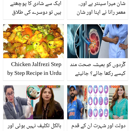
شان میرا سینئر ہے اور..
ایک سے شادی کا پوچھتے
معمر رانا نے اپنا اور شان
ہیں تو دوسرے کی طلاق
شاہد کا مقابلہ شتروگن
کے پیچھے پڑے ہیں۔۔
سنہا اور امیتابھ سے کرڈالا!
ابھیشیک بچن چِڑ گئے!
دیکھیں
غصے میں کیا کچھ سنا
دیا؟
گُردوں کو ہمیشہ صحت مند
Chicken Jalfrezi Step
کیسے رکھا جائے؟ جانیئے
by Step Recipe in Urdu
گردوں کی صحت کو برقرار
رکھنے میں مددگار چند
گھریلو طریقے
دولت اور شہرت ان کے قدم
بالکل تکلیف نہیں ہوئی اور