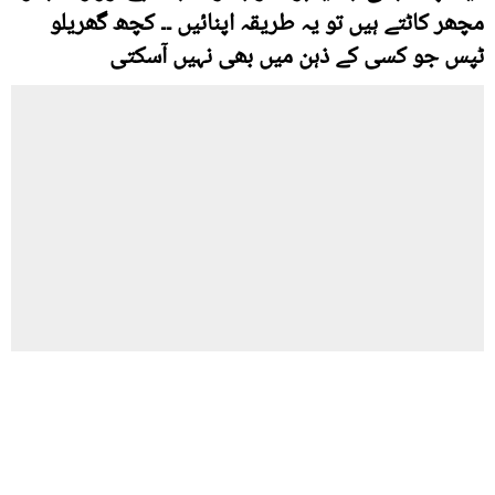
مچھر کاٹتے ہیں تو یہ طریقہ اپنائیں ۔۔ کچھ گھریلو
ٹپس جو کسی کے ذہن میں بھی نہیں آسکتی