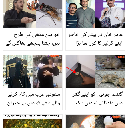
حیرت انگیز راز جان کر آپ
اولاد اچانک مرنے لگی تو
بھی چاہیں گی کہ آج سے
والدین کے آنسوؤں نے کیسا
ہی اس کا استعمال شروع
معجزہ دکھایا جو یہ چلتے
کر دیں
ہوئے اسپتال سے باہر آئی
عامر خان نے بیٹے کی خاطر
خواتین مکھی کی طرح
اپنے کرئیر کا کون سا بڑا
ہیں، جتنا پیچھے بھاگیں گے
اصول توڑ دیا؟
وہ ۔۔ عدنان صدیقی نے
خواتین کے لیے مکھی کا
لفظ استعمال کیوں کیا؟
ویڈیو وائرل
گندے چوہوں کو اپنے گھر
سعودی عرب میں کام کرنے
میں دندنانے نہ دیں بلکہ۔۔
والے بیٹے کو ماں نے حیران
جانیں صرف 1 منٹ میں
کردیا۔۔ جب ماں بیٹے سے
ضدی چوہوں سے نجات کا
ملی تو بیٹے نے کیا کیا؟