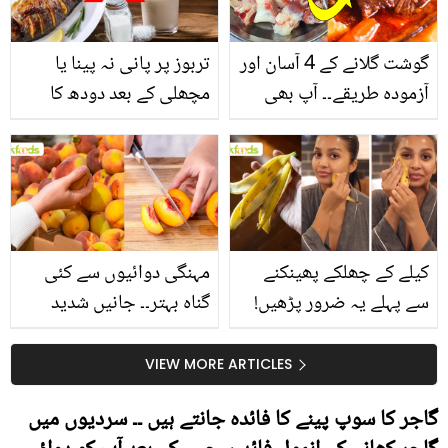
گوشت گلانے کے 4 آسان اور
تربوز پر پانی نہ پینا یا
آزمودہ طریقے۔۔ آپ بھی
مچھلی کے بعد دودھ کا
جانیں انٹرنیشنل شیف کے
استعمال۔۔ جانیں کھانوں
بتائے راز
سے متعلق غلط فہمیوں کی
حقیقت کیا ہے اور افواہ
کیا؟
کیلے کے چھلکے پھینکنے
مہنگی دوائیوں سے کئی
سے پہلے یہ ضرور پڑھیں!
گناہ بہتر۔۔ جانیں شدید
جلد کے 3 بڑے مسائل کا
گرمی کے موسم میں آڑو
سستا اور قدرتی حل
کیوں کھانا چاہیے؟
VIEW MORE ARTICLES
گاجر کا سوپ پینے کا فائدہ جانتے ہیں ۔۔ سردیوں میں