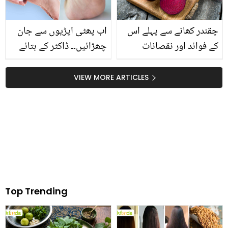
چقندر کھانے سے پہلے اس
اب پھٹی ایڑیوں سے جان
کے فوائد اور نقصانات
چھڑائیں۔۔ ڈاکٹر کے بتائے
ضرور جان لیں
وہ زبردست طریقے جن کی
مدد سے آپ پھٹی ایڑیوں کا
VIEW MORE ARTICLES
علاج گھر بیٹھے کر سکتے
ہیں
Top Trending