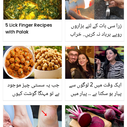
سستا طریقہ
ویڈیو آپ کو بھی آبدیدہ
کردے
زرا سی بات کے لئے ہزاروں
5 Lick Finger Recipes
with Palak
روپے برباد نہ کریں.. خراب
بلب کو صرف ایک منٹ
میں ٹھیک کرنے کی ٹرک
ایک وقت میں 2 لوگوں سے
جب یہ سستی چیز موجود
پیار ہو سکتا ہے ۔۔ پیار میں
ہے تو مہنگا گوشت کیوں
پاگل نوجوانوں کو نادیہ
خریدیں؟ یہ تو بالکل چکن
افغن نے کیا دلچسپ مشورہ
کا گوشت ہے ! جانئیے اس
دے دیا؟
کے بارے میں اہم معلومات