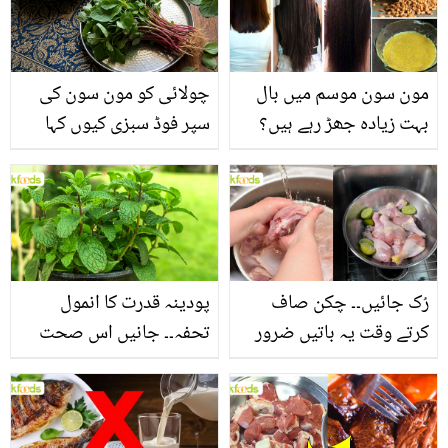
مون سون موسم میں بال
چولائی کو مون سون کی
بہت زیادہ جھڑ رہے ہیں؟
سپر فوڈ سبزی کیوں کہا
جانیں بالوں کو مضبوط
جاتا ہے؟ جانیں وٹامنز،
بنانے کے چند قدرتی طریقے
منرلز اور اینٹی آکسیڈنٹس
سے بھرپور اس سبزی کے
فائدے
رُک جائیں۔۔ چکن صاف
پودینہ قدرت کا انمول
کرتے وقت یہ باتیں ضرور
تحفہ۔۔ جانیں اس صحت
یاد رکھیں
بخش پتوں کے 10 حیرت
انگیز طبی فوائد