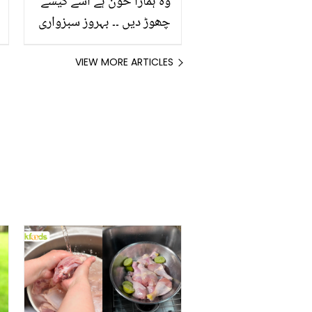
وہ ہمارا خون ہے اُسے کیسے
چھوڑ دیں ۔۔ بہروز سبزواری
سابقہ بہو سائرہ یوسف کو
کیا نصیحت کرتے رہتے ہیں؟
VIEW MORE ARTICLES