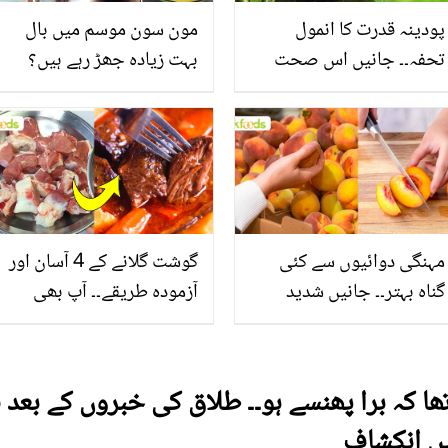
پودینہ قدرت کا انمول
مون سون موسم میں بال
تحفہ۔۔ جانیں اس صحت
بہت زیادہ جھڑ رہے ہیں؟
بخش پتوں کے 10 حیرت
جانیں بالوں کو مضبوط
انگیز طبی فوائد
بنانے کے چند قدرتی طریقے
مہنگی دوائیوں سے کئی
گوشت گلانے کے 4 آسان اور
گناہ بہتر۔۔ جانیں شدید
آزمودہ طریقے۔۔ آپ بھی
گرمی کے موسم میں آڑو
جانیں انٹرنیشنل شیف کے
کیوں کھانا چاہیے؟
بتائے راز
ھا کہ برا پھنسے ہو۔۔ طلاق کی خبروں کے بعد
یں انکشاف