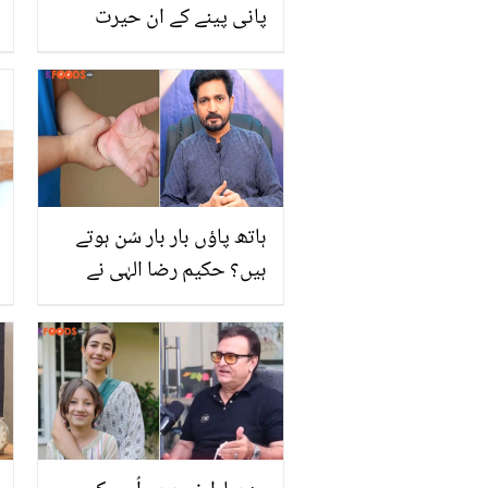
پانی پینے کے ان حیرت
انگیز فوائد سے واقف ہیں؟
ہاتھ پاؤں بار بار سُن ہوتے
ہیں؟ حکیم رضا الہٰی نے
بتائی اس کی وجہ اور آسان
گھریلو علاج، جو اس
پریشانی میں آپ کی مدد
کرے