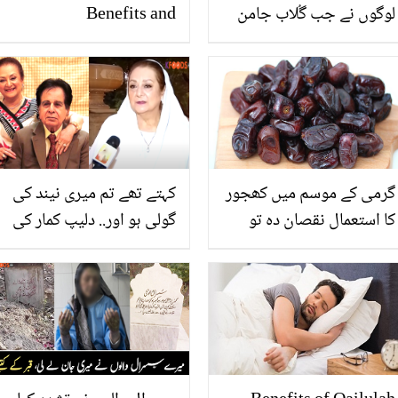
لوگوں نے جب گُلاب جامن
Benefits and
کھائے تو اس کے کیا کیا نام
Comparison
رکھے اور اس کو جاپانی
کیسے بناتے ہیں؟ دلچسپ
ویڈیو
گرمی کے موسم میں کھجور
کہتے تھے تم میری نیند کی
کا استعمال نقصان دہ تو
گولی ہو اور.. دلیپ کمار کی
نہیں؟؟؟ جانیں
تیسری برسی پر سائرہ بانو
نے جذباتی خط لکھ کر
یادیں تازہ کردیں