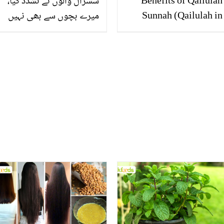
Benefits of Qailulah
سسرال والوں نے تشدد کیا،
Sunnah (Qailulah in
میرے بچوں سے بھی نہیں
Islam)
ملنے دیا ۔۔ ایسی بہو جس
نے اپنی قبر کے کتبے پر کیا
لکھوایا؟ چند کتبے جنہوں
نے سب کو رُلا دیا