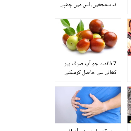
نہ سمجھیں، اس میں چھپے
صحت کے راز جانیں
7 فائدے جو آپ صرف بیر
کھانے سے حاصل کرسکتے
ہیں