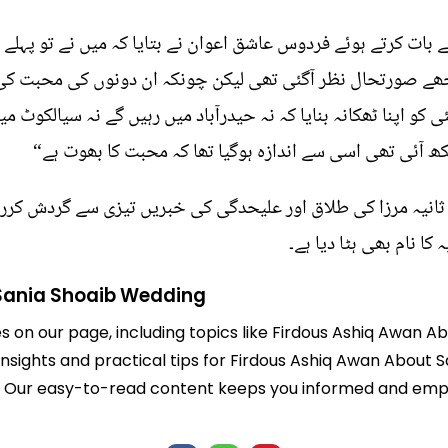
بات کرتے ہوئے فردوس عاشق اعوان نے بتایا کہ میں نے تو پہلے 
کہ مجھے صورتحال نظر آگئی تھی لیکن چونکہ ان دونوں کی محبت ک
ی کو اپنا ٹھکانہ بنایا کہ نہ حیدرآباد میں رہیں گے نہ سیالکوٹ
آئی تھی اسی سے اندازہ ہوگیا تھا کہ محبت کا بھوت ہے“
ثانیہ مرزا کی طلاق اور علیحدگی کی خبریں تیزی سے گردش کرر
 کا نام بھی ہٹا دیا ہے۔
Sania Shoaib Wedding
es on our page, including topics like Firdous Ashiq Awan 
 insights and practical tips for Firdous Ashiq Awan About
life. Our easy-to-read content keeps you informed and e