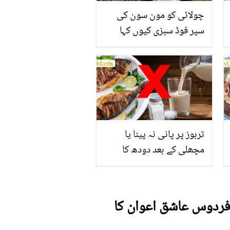
چولائی کو مون سون کی
سپر فوڈ سبزی کیوں کہا
جاتا ہے؟ جانیں وٹامنز،
منرلز اور اینٹی آکسیڈنٹس
سے بھرپور اس سبزی کے
فائدے
تربوز پر پانی نہ پینا یا
مچھلی کے بعد دودھ کا
استعمال۔۔ جانیں کھانوں
سے متعلق غلط فہمیوں کی
حقیقت کیا ہے اور افواہ کیا؟
 فردوس عاشق اعوان کا