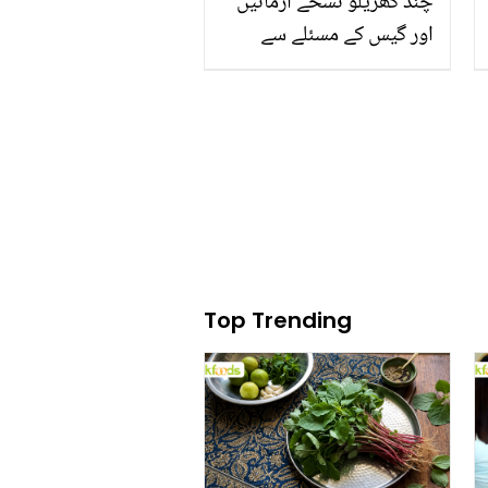
چند گھریلو نسخے آزمائیں
اور گیس کے مسئلے سے
نجات پائیں تاکہ آپ رہیں
معدے کی ہر مشکل سے دور
Top Trending