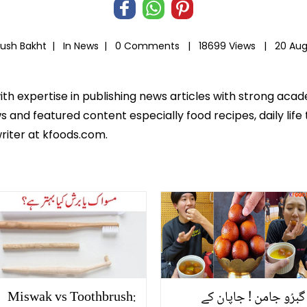
hush Bakht |
In
News
|
0 Comments |
18699 Views |
20 Aug
ith expertise in publishing news articles with strong ac
 and featured content especially food recipes, daily life 
riter at kfoods.com.
گبرُو جامن ! جاپان کے
Miswak vs Toothbrush: