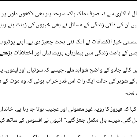
ثال اداکاری سے نہ صرف ملک بلکہ سرحد پار بھی لاکھوں دلوں پر 
 وہیں ان کی ذاتی زندگی کے مسائل نے بھی خبروں کی زینت بنے رہ
سنی خیز انکشافات نے ایک نئی بحث چھیڑ دی ہے۔ اپنے یوٹیوب چی
جس کے باعث زندگی میں بیماریاں، پریشانیاں اور اختلافات بڑھتے 
میں کالے جادو کے واضح شواہد ملے، جیسے کہ سوئیاں اور لیموں۔ ی
ان کے شوہر کی حالت ایک رات اس قدر خراب ہوئی کہ وہ موت کے دہ
 ہیں۔
 کہا کہ فیروز کا رویہ غیر معمولی اور عجیب ہوتا جا رہا ہے۔ خا
دل گئی، میرے بال مکمل جھڑ گئے،" انہوں نے افسوس کے ساتھ کہا