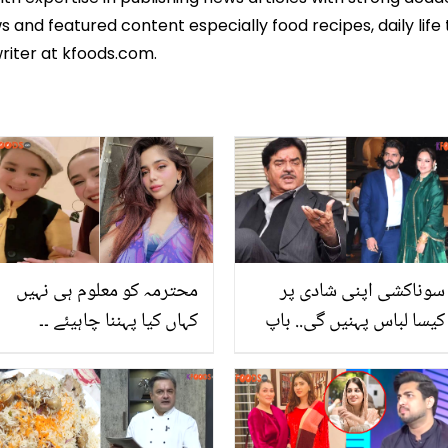
 and featured content especially food recipes, daily life 
riter at kfoods.com.
سوناکشی اپنی شادی پر
محترمہ کو معلوم ہی نہیں
کیسا لباس پہنیں گی.. باپ
کہاں کیا پہننا چاہیئے ۔۔
کو بتائے بغیر کارڈ بھی بانٹ
محمد شیراز سے آئمہ بیگ
دیے! شتروگن سنہا نے
کی ملاقات پر عوام کا شدید
مسلمان لڑکے سے بیٹی کی
ردعمل
شادی پر کیا کہا؟