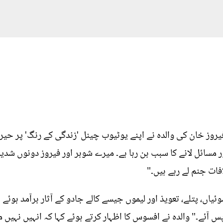
 فیروز خان کی والدہ نے اپنے یوٹیوب چینل 'زندگی کے رنگ' پر حیر
 مسائل لانے کا سبب بن رہا ہے۔ میرے شوہر اور فیروز دونوں شدید 
فات جنم لے رہے ہیں۔"
وئیاں، پتلے، تعویذ اور لیموں جیسے کالے جادو کے آثار برآمد ہو
س آئے۔" والدہ نے افسوس کا اظہار کرتے ہوئے کہا کہ انہیں نہیں 