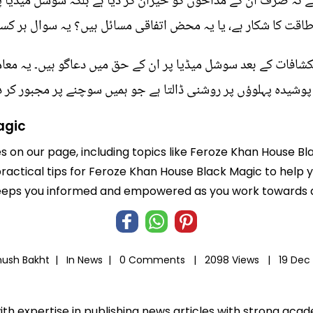
ے نہ صرف ان کے مداحوں کو حیران کر دیا ہے بلکہ سوشل میڈیا پر
طاقت کا شکار ہے، یا یہ محض اتفاقی مسائل ہیں؟ یہ سوال ہر کس
انکشافات کے بعد سوشل میڈیا پر ان کے حق میں دعاگو ہیں۔ یہ
 پوشیدہ پہلوؤں پر روشنی ڈالتا ہے جو ہمیں سوچنے پر مجبور کر د
agic
es on our page, including topics like Feroze Khan House B
 practical tips for Feroze Khan House Black Magic to help y
eeps you informed and empowered as you work towards a b
hush Bakht |
In
News
|
0 Comments |
2098 Views |
19 Dec
ith expertise in publishing news articles with strong ac