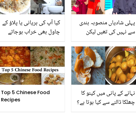
پہلی شادیاں منصوبہ بندی
کیا آپ کی بریانی یا پلاؤ کے
سے نہیں کی تھیں لیکن
چاول بھی خراب ہوجاتے
اب۔۔ اقرار الحسن نے چوتھی
ہیں؟ تو شیف محبوب کی یہ
شادی سے متعلق کیا بتایا؟
آسان سی ٹپ آزما لیں
نہانے کے پانی میں کینو کا
Top 5 Chinese Food
Recipes
چھلکا ڈالنے سے کیا ہوتا ہے؟
کینو کے چھلکوں کو بے کار
سمجھ کر پھینک دیتے ہیں
تو ایک بار اس کے یہ فائدے