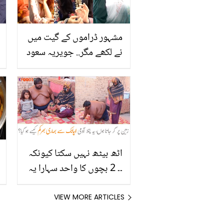
مشہور ڈراموں کے گیت میں
نے لکھے مگر.. جویریہ سعود
نے دوستوں سے دھوکہ
کھانے کے بعد کیا الفاظ کہے؟
اٹھ بیٹھ نہیں سکتا کیونکہ
۔۔ 2 بچوں کا واحد سہارا یہ
باپ کس بیماری کا شکار ہوا
جو اس کا وزن 250 سو کلو
VIEW MORE ARTICLES
ہو گیا، کہیں آپ بھی اسی