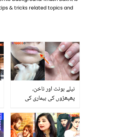
tips & tricks related topics and
نیلے ہونٹ اور ناخن،
پھپھڑوں کی بیماری کی
وجہ تو نہیں؟ جانیں رنگت
کی تبدیلی کی وہ علامات
جو تشویش کا سبب بن
سکتی ہیں