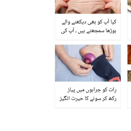
کیا آپ کو بھی دیکھنے والے
بوڑھا سمجھتے ہیں ، آپ کی
پیشانی آپ کی عمر کا راز
کھول دیتی ہے، جانیے اس
کی جھریاں دور کرنےکا
طریقہ
رات کو جرابوں میں پیاز
رکھ کر سونے کا حیرت انگیز
فائدہ