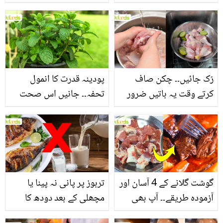
جانیں بالوں کو مضبوط
جاتا ہے؟ جانیں وٹامنز،
بنانے کے چند قدرتی طریقے
منرلز اور اینٹی آکسیڈنٹس
سے بھرپور اس سبزی کے
فائدے
رُک جائیں۔۔ چکن صاف
پودینہ قدرت کا انمول
کرتے وقت یہ باتیں ضرور
تحفہ۔۔ جانیں اس صحت
یاد رکھیں
بخش پتوں کے 10 حیرت
انگیز طبی فوائد
گوشت گلانے کے 4 آسان اور
تربوز پر پانی نہ پینا یا
آزمودہ طریقے۔۔ آپ بھی
مچھلی کے بعد دودھ کا
جانیں انٹرنیشنل شیف کے
استعمال۔۔ جانیں کھانوں