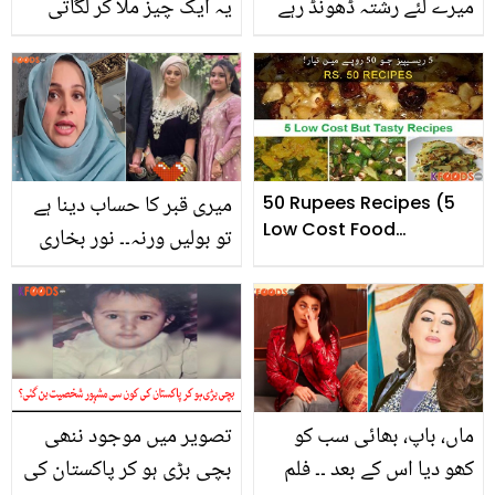
میرے لئے رشتہ ڈھونڈ رہے
یہ ایک چیز ملا کر لگاتی
ہیں۔۔ سنجے دت، امیشا
ہوں تاکہ ۔۔۔ مشہور
پٹیل کی شادی کیوں کروانا
اداکارائیں اپنی خوبصورتی
چاہتے ہیں؟
کو برقرار رکھنے کے لئے کیا
کرتی ہیں؟
میری قبر کا حساب دینا ہے
50 Rupees Recipes (5
Low Cost Food
تو بولیں ورنہ۔۔ نور بخاری
Recipes)
نے حجاب پر تنقید کرنے
والوں کو منہ توڑ جواب
دیتے ہوئے کیا کہا؟
ماں، باپ، بھائی سب کو
تصویر میں موجود ننھی
کھو دیا اس کے بعد ۔۔ فلم
بچی بڑی ہو کر پاکستان کی