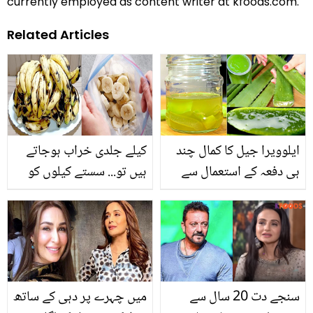
currently employed as content writer at kfoods.com.
Related Articles
ایلوویرا جیل کا کمال چند
کیلے جلدی خراب ہوجاتے
ہی دفعہ کے استعمال سے
ہیں تو... سستے کیلوں کو
شوگر، وزن میں کمی،
مہینوں محفوظ بنانے کے
مدافعتی نظام سر اور
طریقے جو انہیں کبھی کالا
چہرے کے 8 مسائل پر قابو،
نہیں ہونے دیں گے
آزما کر دیکھ لیں
سنجے دت 20 سال سے
میں چہرے پر دہی کے ساتھ