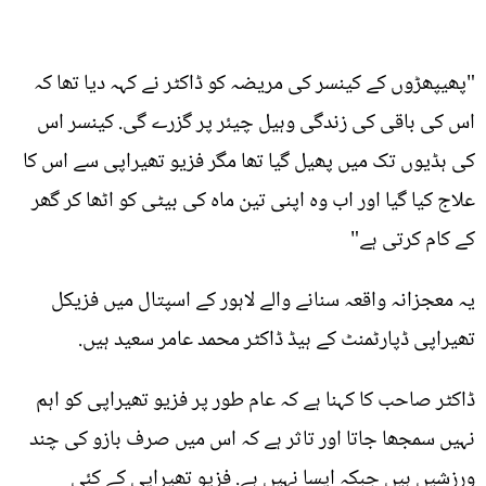
"پھیپھڑوں کے کینسر کی مریضہ کو ڈاکٹر نے کہہ دیا تھا کہ
اس کی باقی کی زندگی وہیل چیئر پر گزرے گی. کینسر اس
کی ہڈیوں تک میں پھیل گیا تھا مگر فزیو تھیراپی سے اس کا
علاج کیا گیا اور اب وہ اپنی تین ماہ کی بیٹی کو اٹھا کر گھر
کے کام کرتی ہے"
یہ معجزانہ واقعہ سنانے والے لاہور کے اسپتال میں فزیکل
تھیراپی ڈپارٹمنٹ کے ہیڈ ڈاکٹر محمد عامر سعید ہیں.
ڈاکٹر صاحب کا کہنا ہے کہ عام طور پر فزیو تھیراپی کو اہم
نہیں سمجھا جاتا اور تاثر ہے کہ اس میں صرف بازو کی چند
ورزشیں ہیں جبکہ ایسا نہیں ہے. فزیو تھیراپی کے کئی