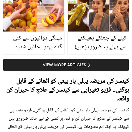
بتائے راز
سے متعلق غلط فہمیوں کی
حقیقت کیا ہے اور افواہ
کیا؟
کیلے کے چھلکے پھینکنے
مہنگی دوائیوں سے کئی
سے پہلے یہ ضرور پڑھیں!
گناہ بہتر۔۔ جانیں شدید
جلد کے 3 بڑے مسائل کا
گرمی کے موسم میں آڑو
سستا اور قدرتی حل
کیوں کھانا چاہیے؟
VIEW MORE ARTICLES
کینسر کی مریضہ پہلی بار بیٹی کو اٹھانے کے قابل
ہوگئی.. فزیو تھیراپی سے کینسر کے علاج کا حیران کن
واقعہ
کینسر کی مریضہ پہلی بار بیٹی کو اٹھانے کے قابل ہوگئی.. فزیو تھیراپی
سے کینسر کے علاج کا حیران کن واقعہ ہر کسی کے لیے جاننا ضروری ہیں
کیونکہ یہ ایک اہم معلومات ہے۔ کینسر کی مریضہ پہلی بار بیٹی کو اٹھانے