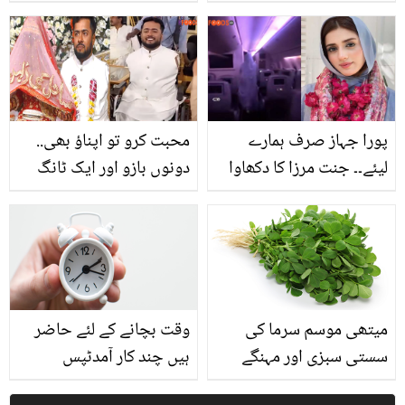
اسٹار لیلیٰ اپنے مشکل وقت
کون سی مشہور شخصیت
کا بتاتے ہوئے رو پڑیں، ان
بن گئی؟ 40 فیصد لوگ
کے ساتھ ایسا کیا ہوا تھا؟
پہچاننے میں ناکام ہو
جائیں گے
پورا جہاز صرف ہمارے
محبت کرو تو اپناؤ بھی..
لیئے۔۔ جنت مرزا کا دکھاوا
دونوں بازو اور ایک ٹانگ
صارفین کو ایک آنکھ نہ
سے محروم نوجوان کی
بھایا! کھری کھوٹی سنا دی
شادی! کالج لیکچرار نے نئی
مثال قائم کردی
میتھی موسم سرما کی
وقت بچانے کے لئے حاضر
سستی سبزی اور مہنگے
ہیں چند کار آمدٹپس
فائدے