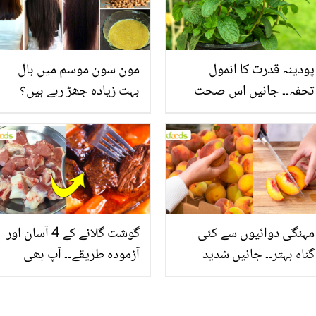
پودینہ قدرت کا انمول
مون سون موسم میں بال
تحفہ۔۔ جانیں اس صحت
بہت زیادہ جھڑ رہے ہیں؟
بخش پتوں کے 10 حیرت
جانیں بالوں کو مضبوط
انگیز طبی فوائد
بنانے کے چند قدرتی طریقے
مہنگی دوائیوں سے کئی
گوشت گلانے کے 4 آسان اور
گناہ بہتر۔۔ جانیں شدید
آزمودہ طریقے۔۔ آپ بھی
گرمی کے موسم میں آڑو
جانیں انٹرنیشنل شیف کے
کیوں کھانا چاہیے؟
بتائے راز