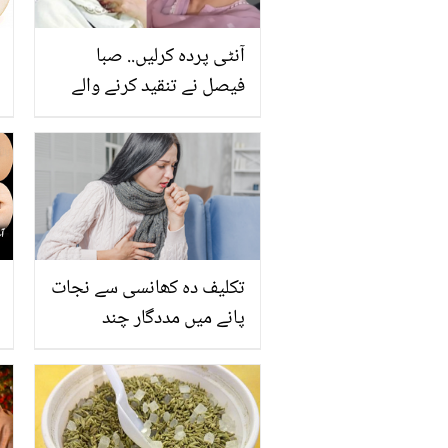
آنٹی پردہ کرلیں.. صبا
فیصل نے تنقید کرنے والے
صارف کو ویڈیو میں لتاڑتے
ہوئے کیا جواب دیا؟
تکلیف دہ کھانسی سے نجات
پانے میں مددگار چند
حکیمانہ ٹوٹکے