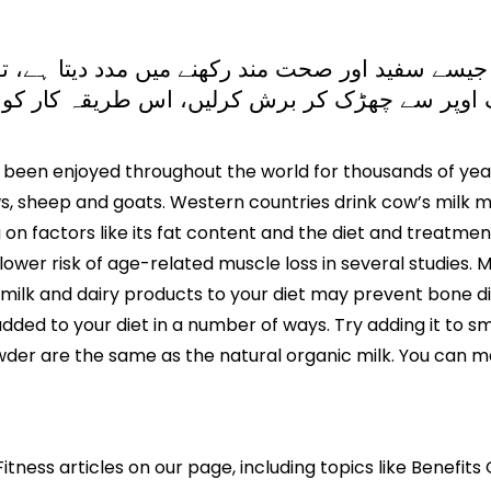
وں جیسے سفید اور صحت مند رکھنے میں مدد دیتا ہے، 
لک اوپر سے چھڑک کر برش کرلیں، اس طریقہ کار کو 
as been enjoyed throughout the world for thousands of y
sheep and goats. Western countries drink cow’s milk mos
 on factors like its fat content and the diet and treatme
 lower risk of age-related muscle loss in several studies.
 milk and dairy products to your diet may prevent bone dis
added to your diet in a number of ways. Try adding it to 
wder are the same as the natural organic milk. You can ma
itness articles on our page, including topics like Benefit