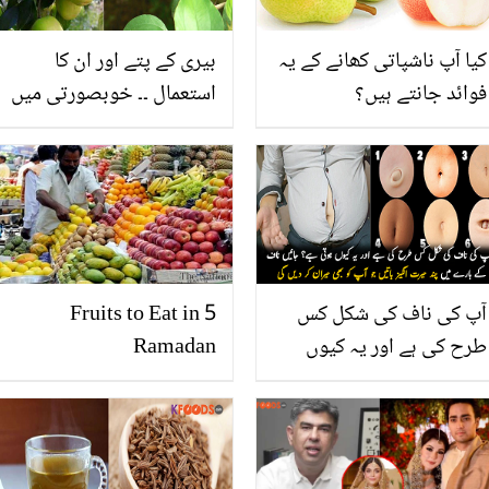
کیا آپ ناشپاتی کھانے کے یہ
بیری کے پتے اور ان کا
فوائد جانتے ہیں؟
استعمال ۔۔ خوبصورتی میں
اضافے کے وہ فوائد جو آپ
نہیں جانتے
آپ کی ناف کی شکل کس
5 Fruits to Eat in
طرح کی ہے اور یہ کیوں
Ramadan
ہوتی ہے؟ جانیں ناف کے
بارے میں چند حیرت انگیز
باتیں جو آپ کو بھی حیران
کر دیں گی