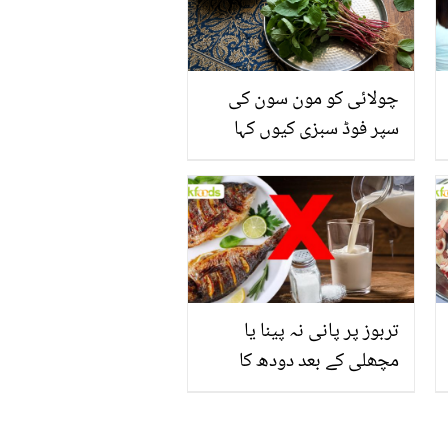
چولائی کو مون سون کی
سپر فوڈ سبزی کیوں کہا
جاتا ہے؟ جانیں وٹامنز،
منرلز اور اینٹی آکسیڈنٹس
سے بھرپور اس سبزی کے
فائدے
تربوز پر پانی نہ پینا یا
مچھلی کے بعد دودھ کا
استعمال۔۔ جانیں کھانوں
سے متعلق غلط فہمیوں کی