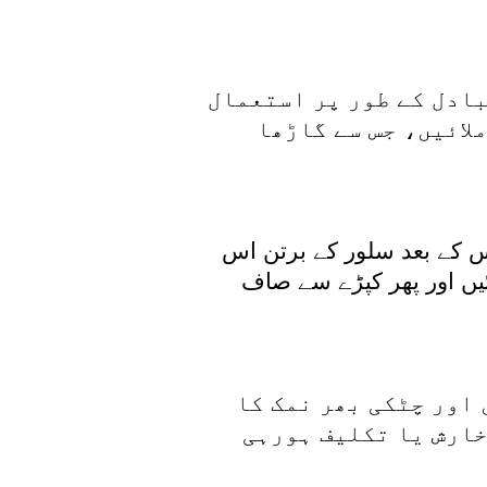
بادل کے طور پر استعمال
لائیں، جس سے گاڑھا
اس کے بعد سلور کے برتن اس
ئیں اور پھر کپڑے سے صاف
 اور چٹکی بھر نمک کا
خارش یا تکلیف ہورہی