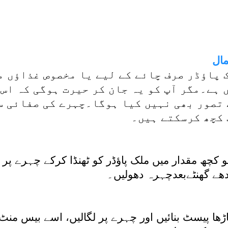
مال
ک پاؤڈر صرف چائے کے لیے یا مخصوص غذاؤں 
ہے۔مگر آپ کو یہ جان کر حیرت ہوگی کہ اس 
ے تصور بھی نہیں کیا ہوگا۔چہرے کی صفائی س
 کچھ کرسکتے ہیں۔
کچھ مقدار میں ملک پاؤڈر کو ٹھنڈا کرکے چہرے پر 
دھے گھنٹےبعدچہرہ دھولیں۔
 گاڑھا پیسٹ بنائیں اور چہرے پر لگالیں، اسے بیس م