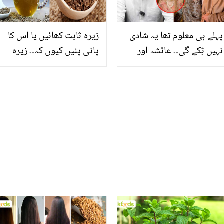
پہلے ہی معلوم تھا یہ شادی
زیرہ ثابت کھائیں یا اس کا
نہیں ٹِکے گی۔۔ عائشہ اور
پانی پئیں کیوں کہ۔۔ زیرہ
جنید صفدر کی طلاق سے
صدیوں سے علاج میں کیوں
متعلق فوٹوگرافر کے چونکا
استعمال کیا جاتا ہے؟ جانیں
دینے والے انکشافات
اس میں چھپے بے شمار
فائدے