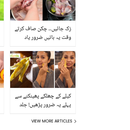
رُک جائیں۔۔ چکن صاف کرتے
وقت یہ باتیں ضرور یاد
رکھیں
کیلے کے چھلکے پھینکنے سے
پہلے یہ ضرور پڑھیں! جلد
کے 3 بڑے مسائل کا سستا
اور قدرتی حل
VIEW MORE ARTICLES