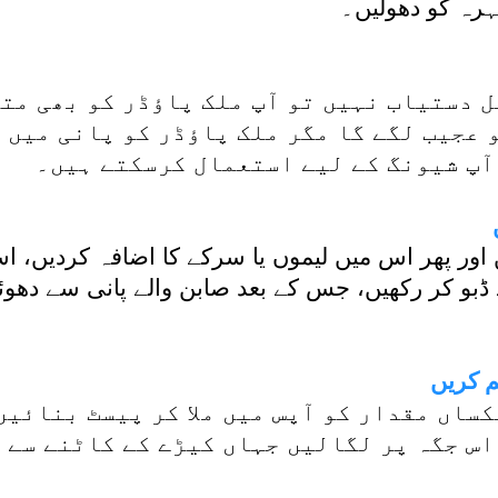
 دستیاب نہیں تو آپ ملک پاؤڈر کو بھی مت
عجیب لگے گا مگر ملک پاؤڈر کو پانی میں م
آپ شیونگ کے لیے استعمال کرسکتے ہیں۔
یں اور پھر اس میں لیموں یا سرکے کا اضافہ کردیں، 
 ڈبو کر رکھیں، جس کے بعد صابن والے پانی سے دھو
م کریں
کساں مقدار کو آپس میں ملا کر پیسٹ بنائیں
اس جگہ پر لگالیں جہاں کیڑے کے کاٹنے سے 