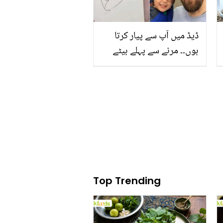
ڈیڈ میں آپ سے پیار کرتا
ہوں۔۔ مرنے سے پہلے بیٹے
کی بنائ ہوئی تصویر کو
ہاتھ پر گدوا لیا! باپ بیٹے
کی جذباتی کہانی
Top Trending