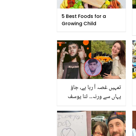
5 Best Foods for a
Growing Child
تمہیں غصہ آ رہا ہے، جاؤ
یہاں سے ورنہ۔۔ ثنا یوسف
نے قاتل ٹک ٹاکر لڑکے سے
آخری گفتگو کیا کی تھی؟