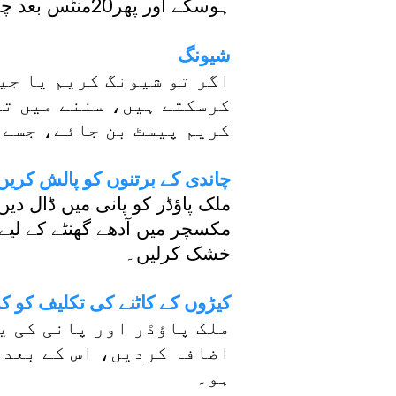
ہوسکے اور پھر20منٹس بعد چہرہ کو دھولیں۔
شیونگ
اگر تو شیونگ کریم یا جیل
کرسکتے ہیں، سننے میں تو 
کریم پیسٹ بن جائے، جسے 
چاندی کے برتنوں کو پالش کریں
ملک پاؤڈر کو پانی میں ڈال د
مکسچر میں آدھے گھنٹے کے لیے
خشک کرلیں۔
کیڑوں کے کاٹنے کی تکلیف کو ک
ملک پاؤڈر اور پانی کی ی
اضافہ کردیں، اس کے بعد 
ہو۔