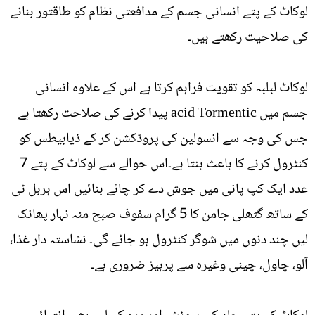
لوکاٹ کے پتے انسانی جسم کے مدافعتی نظام کو طاقتور بنانے
کی صلاحیت رکھتے ہیں۔
لوکاٹ لبلبہ کو تقویت فراہم کرتا ہے اس کے علاوہ انسانی
جسم میں acid Tormentic پیدا کرنے کی صلاحت رکھتا ہے
جس کی وجہ سے انسولین کی پروڈکشن کر کے ذیابیطس کو
کنٹرول کرنے کا باعث بنتا ہے۔اس حوالے سے لوکاٹ کے پتے 7
عدد ایک کپ پانی میں جوش دے کر چائے بنائیں اس ہربل ٹی
کے ساتھ گٹھلی جامن کا 5 گرام سفوف صبح منہ نہار پھانک
لیں چند دنوں میں شوگر کنٹرول ہو جائے گی۔ نشاستہ دار غذا،
آلو، چاول، چینی وغیرہ سے پرہیز ضروری ہے۔