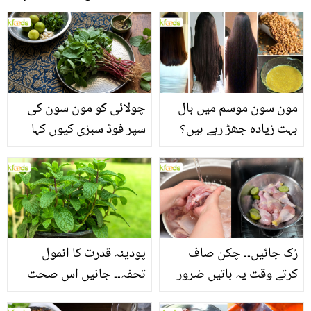
مون سون موسم میں بال
چولائی کو مون سون کی
بہت زیادہ جھڑ رہے ہیں؟
سپر فوڈ سبزی کیوں کہا
جانیں بالوں کو مضبوط
جاتا ہے؟ جانیں وٹامنز،
بنانے کے چند قدرتی طریقے
منرلز اور اینٹی آکسیڈنٹس
سے بھرپور اس سبزی کے
فائدے
رُک جائیں۔۔ چکن صاف
پودینہ قدرت کا انمول
کرتے وقت یہ باتیں ضرور
تحفہ۔۔ جانیں اس صحت
یاد رکھیں
بخش پتوں کے 10 حیرت