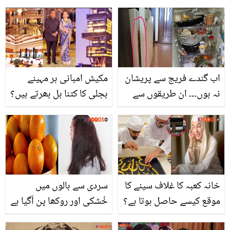
کرنے میں مددگار یہ تیل
کون سی غلطی ان کی بیٹی
کس چیز کا ہے؟ جانیں
کے لیے خطرناک بیماری کی
وجہ بنی؟
اب گندے فریج سے پریشان
مکیش امبانی ہر مہینے
نہ ہوں۔۔۔ ان طریقوں سے
بجلی کا کتنا بل بھرتے ہیں؟
صرف 10 منٹ میں پورا
حیران کن انکشاف
فریج صاف کریں
خانہ کعبہ کا غلاف سینے کا
سردی سے بالوں میں
موقع کیسے حاصل ہوتا ہے؟
خُشکی اور روکھا پن آگیا ہے
جانیں اہم. معلومات جو ہر
تو ان کو کینو کیسے نرم و