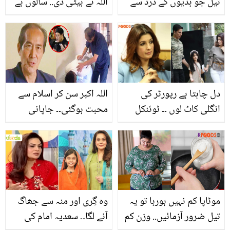
تیل جو ہڈیوں کے درد سے
اللہ نے بیٹی دی.. سالوں بے
فوری نجات دے کر آپ کو
اولاد رہنے کے بعد جوڑے نے
آرام پہنچائیں
ایسا کیا کیا جو ان کی
زندگی بدل گئی؟
دل چاہتا ہے رپورٹر کی
اللہ اکبر سن کر اسلام سے
انگلی کاٹ لوں ۔۔ ٹوئنکل
محبت ہوگئی۔۔ جاپانی
کھنہ شوہر سے متعلق کس
ڈاکٹر اللہ اکبر سے کس
سوال سے پریشان آگئی
طرح صحتیاب ہوا اور
ہیں؟
کیسے اسلام قبول کیا؟
خوبصورت واقعہ
موٹاپا کم نہیں ہورہا تو یہ
وہ گِری اور منہ سے جھاگ
تیل ضرور آزمائیں.. وزن کم
آنے لگا۔۔ سعدیہ امام کی