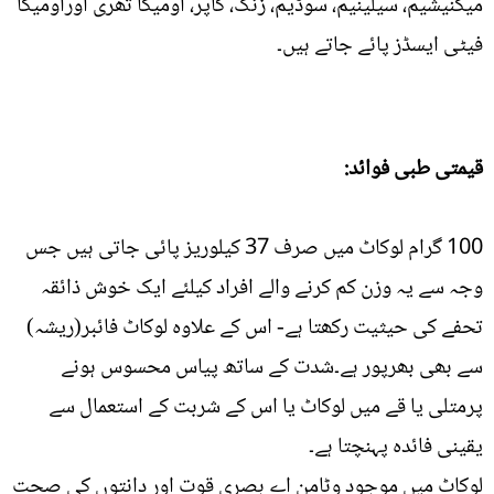
میگنیشیم، سیلینیم، سوڈیم، زنک، کاپر، اومیگا تھری اوراومیگا
فیٹی ایسڈز پائے جاتے ہیں۔
قیمتی طبی فوائد:
100 گرام لوکاٹ میں صرف 37 کیلوریز پائی جاتی ہیں جس
وجہ سے یہ وزن کم کرنے والے افراد کیلئے ایک خوش ذائقہ
تحفے کی حیثیت رکھتا ہے- اس کے علاوہ لوکاٹ فائبر(ریشہ)
سے بھی بھرپور ہے۔شدت کے ساتھ پیاس محسوس ہونے
پرمتلی یا قے میں لوکاٹ یا اس کے شربت کے استعمال سے
یقینی فائدہ پہنچتا ہے۔
لوکاٹ میں موجود وٹامن اے بصری قوت اور دانتوں کی صحت