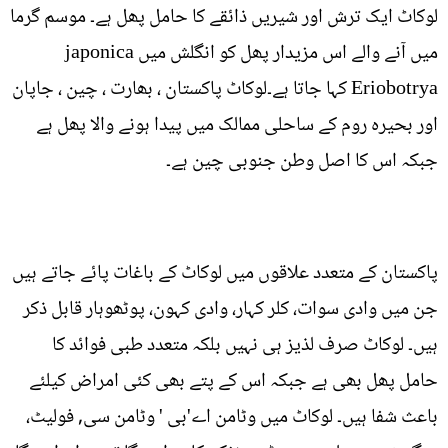
لوکاٹ ایک ترش اور شیریں ذائقے کا حامل پھل ہے۔ موسم گرما
میں آنے والے اس مزیدار پھل کو انگلش میں japonica
Eriobotrya کہا جاتا ہے۔لوکاٹ پاکستان ، بھارت ، چین ، جاپان
اور بحیرہ روم کے ساحلی ممالک میں پیدا ہونے والا پھل ہے
جبکہ اس کا اصل وطن جنوبی چین ہے۔
پاکستان کے متعدد علاقوں میں لوکاٹ کے باغات پائے جاتے ہیں
جن میں وادی سوات، کلر کہار، وادی کہون، پوٹھوہار قابل ذکر
ہیں۔ لوکاٹ صرف لذیز ہی نہیں بلکہ متعدد طبی فوائد کا
حامل پھل بھی ہے جبکہ اس کے پتے بھی کئی امراض کیلئے
باعث شفا ہیں۔ لوکاٹ میں وٹامن اے'بی ' وٹامن سی, فولیٹ،