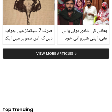
مسلمان کو لازمی پتہ ہونی
ملائم بناتا ہے؟ گھر بیٹھے
چاہئیں
اپنے بالوں کو ملائم بنانے کا
آسان طریقہ ویڈیو میں
بھائی کی شادی ہونے والی
صرف 7 سیکنڈز میں جواب
تھی، اپنی شیروانی خود
دیں کہ اس تصویر میں ایک
خرید کر لایا تھا ۔۔ میاں
جانور ہے یا دو؟ آسان سی
بیوی نے ڈیلیوری بوائے کو
پہیلی ہے جس کا جواب 90
VIEW MORE ARTICLES
ابدی نیند کیوں سُلا دیا؟
فیصد لوگ نہیں دے پاتے
بھائی نے روتے ہوئے سچ بتا
دیا
Top Trending