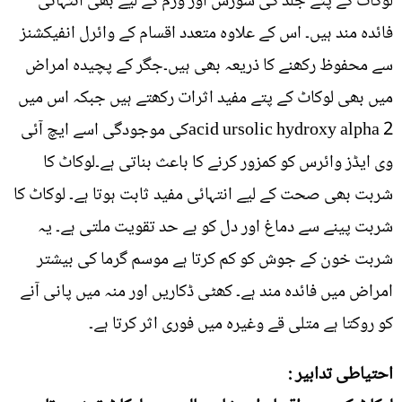
لوکاٹ کے پتے جلد کی سوزش اور ورم کے لیے بھی انتہائی
فائدہ مند ہیں۔ اس کے علاوہ متعدد اقسام کے وائرل انفیکشنز
سے محفوظ رکھنے کا ذریعہ بھی ہیں۔جگر کے پچیدہ امراض
میں بھی لوکاٹ کے پتے مفید اثرات رکھتے ہیں جبکہ اس میں
acid ursolic hydroxy alpha 2کی موجودگی اسے ایچ آئی
وی ایڈز وائرس کو کمزور کرنے کا باعث بناتی ہے۔لوکاٹ کا
شربت بھی صحت کے لیے انتہائی مفید ثابت ہوتا ہے۔ لوکاٹ کا
شربت پینے سے دماغ اور دل کو بے حد تقویت ملتی ہے۔ یہ
شربت خون کے جوش کو کم کرتا ہے موسم گرما کی بیشتر
امراض میں فائدہ مند ہے۔ کھٹی ڈکاریں اور منہ میں پانی آنے
کو روکتا ہے متلی قے وغیرہ میں فوری اثر کرتا ہے۔
احتیاطی تدابیر :