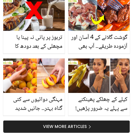
انگیز طبی فوائد
گوشت گلانے کے 4 آسان اور
تربوز پر پانی نہ پینا یا
آزمودہ طریقے۔۔ آپ بھی
مچھلی کے بعد دودھ کا
جانیں انٹرنیشنل شیف کے
استعمال۔۔ جانیں کھانوں
بتائے راز
سے متعلق غلط فہمیوں کی
حقیقت کیا ہے اور افواہ
کیا؟
کیلے کے چھلکے پھینکنے
مہنگی دوائیوں سے کئی
سے پہلے یہ ضرور پڑھیں!
گناہ بہتر۔۔ جانیں شدید
جلد کے 3 بڑے مسائل کا
گرمی کے موسم میں آڑو
سستا اور قدرتی حل
کیوں کھانا چاہیے؟
VIEW MORE ARTICLES