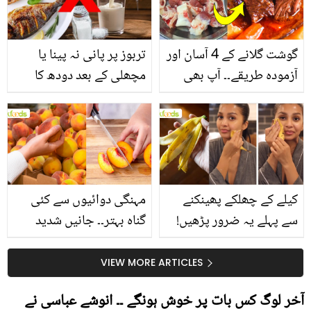
گوشت گلانے کے 4 آسان اور
تربوز پر پانی نہ پینا یا
آزمودہ طریقے۔۔ آپ بھی
مچھلی کے بعد دودھ کا
جانیں انٹرنیشنل شیف کے
استعمال۔۔ جانیں کھانوں
بتائے راز
سے متعلق غلط فہمیوں کی
حقیقت کیا ہے اور افواہ
کیا؟
کیلے کے چھلکے پھینکنے
مہنگی دوائیوں سے کئی
سے پہلے یہ ضرور پڑھیں!
گناہ بہتر۔۔ جانیں شدید
جلد کے 3 بڑے مسائل کا
گرمی کے موسم میں آڑو
سستا اور قدرتی حل
کیوں کھانا چاہیے؟
VIEW MORE ARTICLES
آخر لوگ کس بات پر خوش ہونگے ۔۔ انوشے عباسی نے