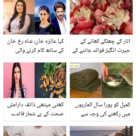
ایسے غائب ہو گی جیسے وہ
پکوان،جو بھی کھائے
تھی ہی نہیں
تعریف کئے بغیر رہ نہ پائے
انار کے چھلکے کھانے کے
کیا عائزہ خان، شاہ رخ خان
حیرت انگیز فوائد جاننے کے
کے ساتھ کام کرنے والی
بعد آپ بھی اسے کبھی
ہیں؟ اداکارہ کا ردعمل
پھینکیں گے نہیں
سامنے آگیا
کمبل کو پورا سال الماریوں
کھٹی میٹھی ذائقہ داراملی
میں رکھنے کی وجہ سے
صحت کے بے شمار فائدے
اس میں بدبو بس گئی ہے؟
لیکن۔۔ دانتوں کو کیا نقصان
آسان سے طریقے سے کریں
پہنچ سکتا ہے؟