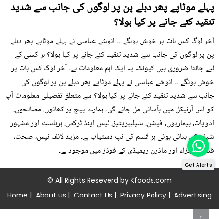
پہلے موٹاپے پھر دبلے پن پر لوگوں کی جانب سے شدید
تنقید کئے جانے پر کیا بولا؟
آخر لوگ کس بات پر خوش ہونگے ۔۔ انوشے عباسی نے پہلے موٹاپے پھر دبلے
پن پر لوگوں کی جانب سے شدید تنقید کئے جانے پر کیا بولا؟ ہر کسی کے
لیے جاننا ضروری ہیں کیونکہ یہ ایک اہم معلومات ہے۔ آخر لوگ کس بات پر
خوش ہونگے ۔۔ انوشے عباسی نے پہلے موٹاپے پھر دبلے پن پر لوگوں کی
جانب سے شدید تنقید کئے جانے پر کیا بولا؟ سے متعلق تفصیلی معلومات آپ
کو اس آرٹیکل میں بآسانی مل جائے گی۔ ہمارے پیج پر کھانوں، مصالحوں،
ادویات، بیماریوں، فیشن، سیلیبریٹیز، ٹپس اینڈ ٹرکس، ہربلسٹ اور مشہور
شیف کی بتائی ہوئی ہر قسم کی ٹپ دستیاب ہے۔ مزید لائف ٹپس، صحت،
قدرتی اجزاء اور ماڈرن ریمیڈی کے فوڈز میں موجود ہے۔
Get Alerts
© All Rights Reseverd by
Kfoods.com
Home
|
About us
|
Contact Us
|
Privacy Policy
|
Advertising
↑