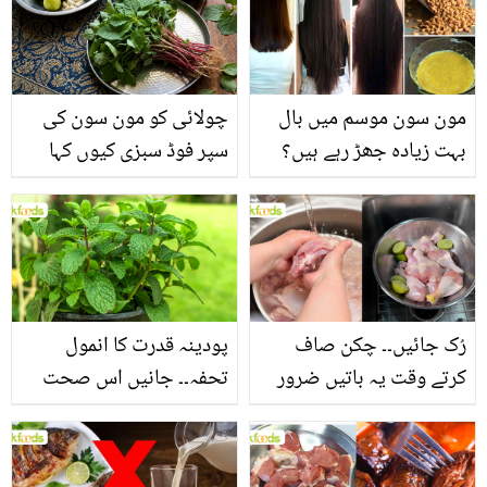
مون سون موسم میں بال
چولائی کو مون سون کی
بہت زیادہ جھڑ رہے ہیں؟
سپر فوڈ سبزی کیوں کہا
جانیں بالوں کو مضبوط
جاتا ہے؟ جانیں وٹامنز،
بنانے کے چند قدرتی طریقے
منرلز اور اینٹی آکسیڈنٹس
سے بھرپور اس سبزی کے
فائدے
رُک جائیں۔۔ چکن صاف
پودینہ قدرت کا انمول
کرتے وقت یہ باتیں ضرور
تحفہ۔۔ جانیں اس صحت
یاد رکھیں
بخش پتوں کے 10 حیرت
انگیز طبی فوائد