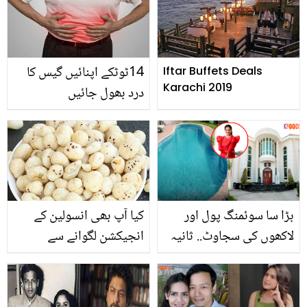
کمبل اور رضائی کی بدبو کا
خاتمہ
14ٹوٹکے اپنائیں گیس کا
Iftar Buffets Deals
Karachi 2019
درد بھول جائیں
بڑا سا سوئمنگ پول اور
کیا آپ بھی انسولین کے
لاکھوں کی سجاوٹ.. ثانیہ
انجیکشن لگوانے سے
مرزا کا محل نما گھر اندر
پریشان ہیں تو مخانوں کو
سے کیا ہے؟ ویڈیو دیکھیں
بتائے گئے طریقے سے
کھائیں اور شوگر کو کنٹرول