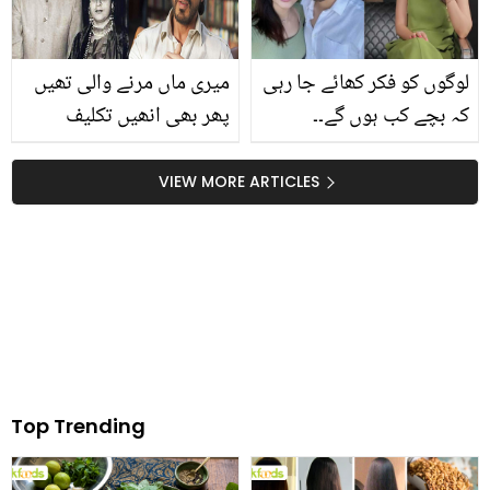
کریں۔۔۔
لوگوں کو فکر کھائے جا رہی
میری ماں مرنے والی تھیں
کہ بچے کب ہوں گے۔۔
پھر بھی انھیں تکلیف
مدیحہ امام نے ذاتی سوال
پہنچاتا رہا۔۔ باپ کے سائے
پوچھنے والوں کو کیا کہہ
سے محروم شاہ رخ خان نے
VIEW MORE ARTICLES
کر چپ کروا دیا؟
اپنی مرتی ماں کا دل کیوں
دکھایا؟ تلخ حقائق سے
پردہ اٹھا دیا
Top Trending