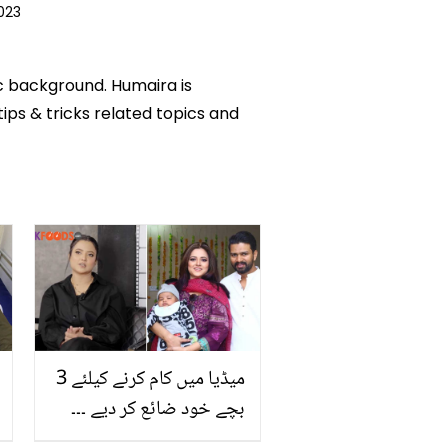
023
ic background. Humaira is
tips & tricks related topics and
میڈیا میں کام کرنے کیلئے 3
بچے خود ضائع کر دیے ۔۔۔
ڈرامہ منت مُراد میں لڑکے