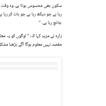
سکون بھی محسوس ہوتا ہے، وہ وقت سب س
رہا ہے جو دیکھ رہا ہے جو بات کر رہا
جانچ رہا ہے۔ "
زارہ نے مزید کہا کہ: " لوگوں کو یہ م
مقصد نہیں معلوم ہوگا آگے بڑھنا مشکل 