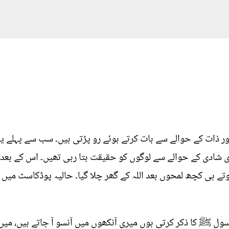
اور ذات کے حوالے سے بات کرتے ہوئے رو پڑتی ہیں۔ سب سے پہلے 
ادی کے حوالے سے لوگوں کو حقیقت بتا رہی تھیں۔ اس کے بعد ز
وتے ہی کچھ لمحوں بعد اللہ کے گھر چلا گیا۔ حالیہ پوڈکاسٹ میں زا
 رسول ﷺ کا ذکر کرتی ہوں میری آنکھوں میں آنسو آ جاتے ہیں، میں