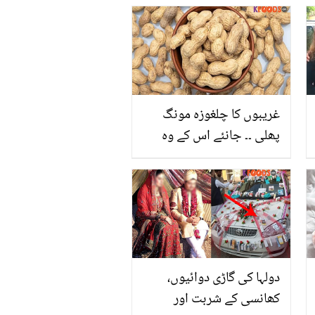
غریبوں کا چلغوزہ مونگ
پھلی ۔۔ جانئے اس کے وہ
فوائد جو مہنگے میوے کا
کام کرتے ہیں
دولہا کی گاڑی دوائیوں،
کھانسی کے شربت اور