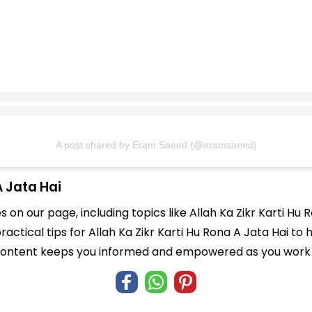
A post shared by Eram Saeed (@eramsaeed)
A Jata Hai
s on our page, including topics like Allah Ka Zikr Karti Hu
practical tips for Allah Ka Zikr Karti Hu Rona A Jata Hai to
 content keeps you informed and empowered as you work t