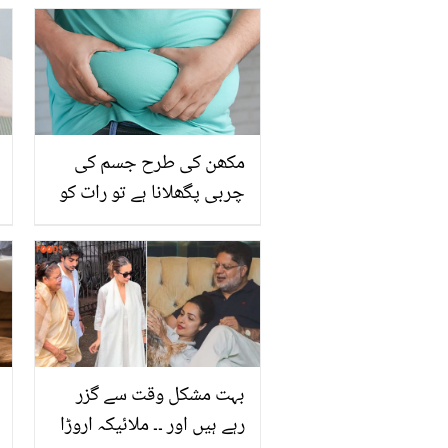
کی بہن کا کردار نبھانے والی
مزنا وقاص پہلی مرتبہ اپنے
بارے میں بتاتے ہوئے
مکھن کی طرح جسم کی
چربی پگھلانا ہے تو رات کو
سونے سے پہلے بس یہ کام
کرلیں۔۔۔
بہت مشکل وقت سے گزر
رہے ہیں اور ۔۔ ملائیکہ اروڑا