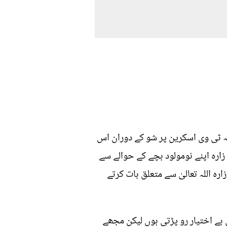
یہ ٹی وی اسکرین پر شو کے دوران اس
ارہ اپنے نومولود بچے کے حوالے سے
رہ اللہ تعالیٰ سے متعلق بات کرتے
 بے اختیار رو پڑتی ہوں لیکن مجھے