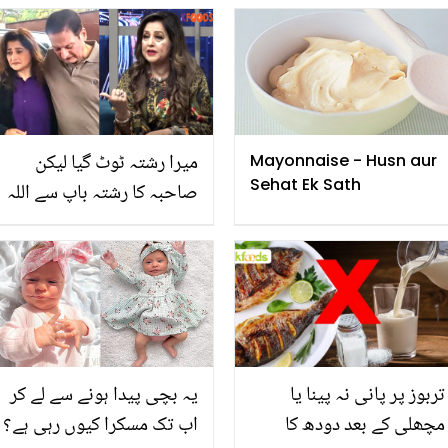
والی چیزیں دیکھ کر ڈاکٹرز
کے نئے انکشافات
دنگ رہ گئے
میرا رشتہ ٹوٹ گیا لیکن
Mayonnaise - Husn aur
Sehat Ek Sath
صاحبہ کا رشتہ باپ سے اللہ
نے خود بنایا ہے.. سابق شوہر
سے بیٹی کی پہلی ملاقات
پر نشو بیگم کا جذباتی
پیغام
تربوز پر پانی نہ پینا یا
یہ بچی پیدا ہونے سے لے کر
مچھلی کے بعد دودھ کا
اب تک مسکرا کیوں رہی ہے؟