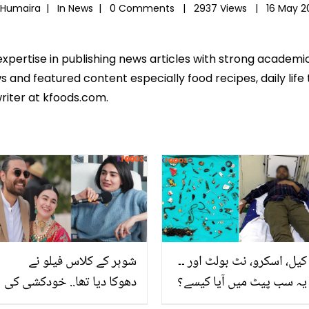
 Humaira |
In
News
|
0 Comments |
2937 Views |
16 May 2
expertise in publishing news articles with strong academ
 and featured content especially food recipes, daily life 
riter at kfoods.com.
کیل، اسکرو، نٹ بولٹ اور ۔۔
شوہر کے کلاس فیلو نے
یہ سب پیٹ میں آیا کیسے؟
دھوکا دیا تھا.. خودکشی کی
مریض کے پیٹ سے نکلنے
کوشش کے بعد صحیفہ جبار