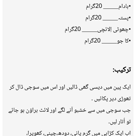
•بادام_____ 20گرام
•پستہ_____ 20گرام
•چھوٹی اِلائچی_____ 20گرام
•کا جو_____ 20گرام
ترکیب:
ایک پین میں دیسی گھی ڈالیں اور اس میں سوجی ڈال کر
تھوڑی دیر پکائیں ۔
جب سوجی میں سے خشبو آنے لگے اور لائٹ براؤن ہو جائے
تو اُتار لیں۔
اب ایک کڑاہی میں گرم پانی، دودھ،چینی، کھوپرا،