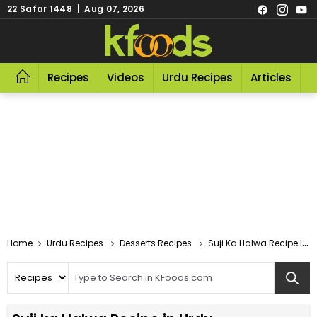
22 Safar 1448 | Aug 07, 2026
Recipes
Videos
Urdu Recipes
Articles
R
Home
Urdu Recipes
Desserts Recipes
Suji Ka Halwa Recipe In Urdu