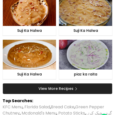
Suji Ka Halwa
Suji Ka Halwa
Suji Ka Halwa
piaz ka raita
View More Recipes
Top Searches:
KFC Menu
,
Florida Salad
,
Bread Cake
,
Green Pepper
Chutney
,
Mcdonald's Menu
,
Potato Sticks
,
گردے چیک کرنے