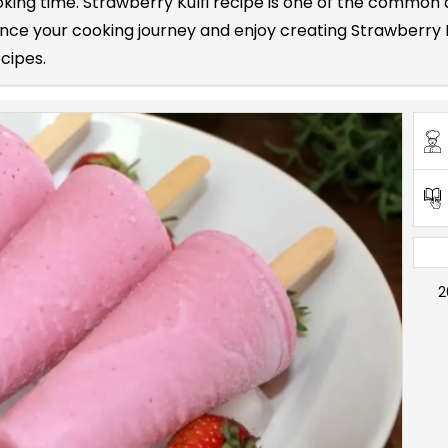
ooking time. Strawberry Kulfi recipe is one of the common
e your cooking journey and enjoy creating Strawberry Kul
ecipes.
2