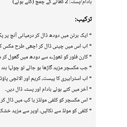
بادام/پستہ: 2 کھانے کے چمچ (کٹے ہوئے)
ترکیب:
ایک برتن میں دودھ ڈال کر درمیانی آنچ پر پکائیں
اب اس میں چینی ڈال کر اچھی طرح مکس کریں
کارن فلور کو تھوڑے سے دودھ میں گھول کر شامل 
جب مکسچر مزید گاڑھا ہو جائے تو چولہا بند کر 
اب اسٹرابیری کا پیسٹ، کریم اور الائچی پاؤڈ
* آخر میں کٹے ہوئے بادام اور پستہ ڈال دیں۔
اس مکسچر کو کلفی مولڈز یا کپ میں ڈال کر فریزر میں 6–8 گھنٹے کے 
کلفی کو مولڈ سے نکالیں، اوپر سے مزید خشک می