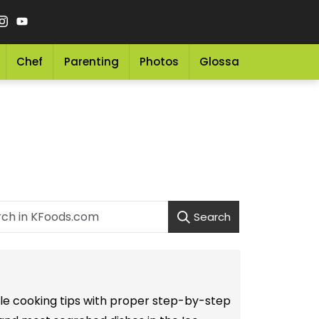
Chef
Parenting
Photos
Glossary
Grocery 
Search
mple cooking tips with proper step-by-step