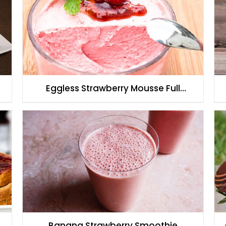
Eggless Strawberry Mousse Full
Recipe
Banana Strawberry Smoothie