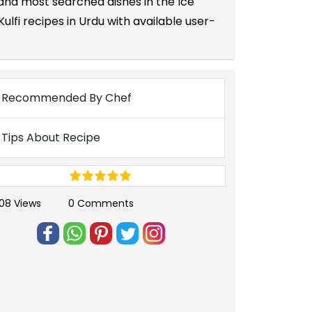
 and most searched dishes in the Ice
fi recipes in Urdu with available user-
Recommended By Chef
Tips About Recipe
08 Views
0 Comments