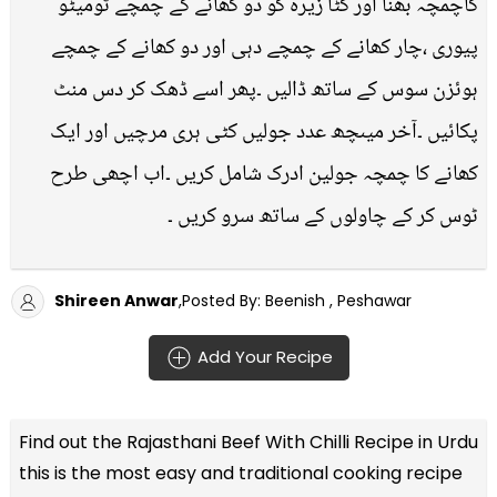
کاچمچہ بھنا اور کٹا زیرہ کو دو کھانے کے چمچے ٹومیٹو
پیوری ،چار کھانے کے چمچے دہی اور دو کھانے کے چمچے
ہوئزن سوس کے ساتھ ڈالیں ۔پھر اسے ڈھک کر دس منٹ
پکائیں ۔آخر میںچھ عدد جولیں کٹی ہری مرچیں اور ایک
کھانے کا چمچہ جولین ادرک شامل کریں ۔اب اچھی طرح
ٹوس کر کے چاولوں کے ساتھ سرو کریں ۔
Shireen Anwar
,Posted By: Beenish , Peshawar
Add Your Recipe
Find out the
Rajasthani Beef With Chilli Recipe in Urdu
this is the most easy and traditional cooking recipe