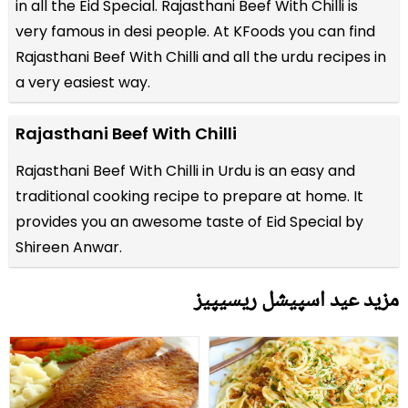
in all the
Eid Special
. Rajasthani Beef With Chilli is
very famous in desi people. At KFoods you can find
Rajasthani Beef With Chilli and all the
urdu recipes
in
a very easiest way.
Rajasthani Beef With Chilli
Rajasthani Beef With Chilli in Urdu is an easy and
traditional cooking recipe to prepare at home. It
provides you an awesome taste of Eid Special by
Shireen Anwar.
مزید عید اسپیشل ریسیپیز