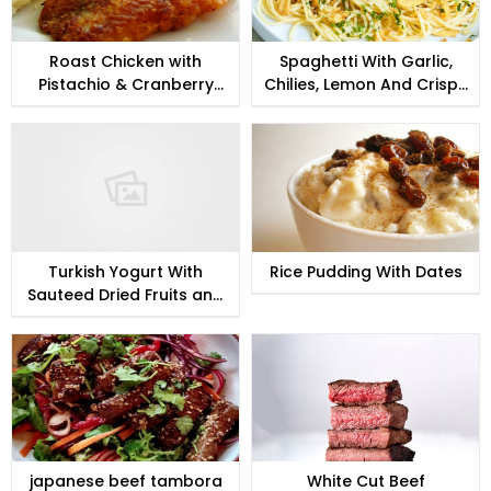
Roast Chicken with
Spaghetti With Garlic,
Pistachio & Cranberry
Chilies, Lemon And Crispy
Stuffing
Bread Crumbs
Turkish Yogurt With
Rice Pudding With Dates
Sauteed Dried Fruits and
Nuts
japanese beef tambora
White Cut Beef