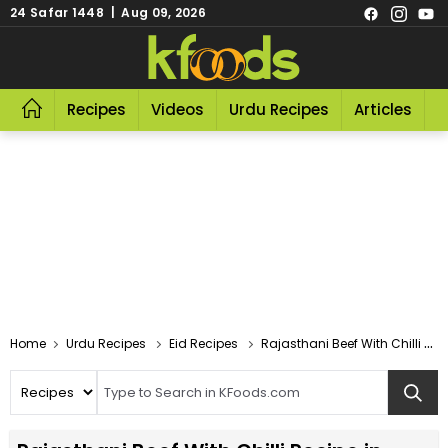
24 Safar 1448 | Aug 09, 2026
Recipes
Videos
Urdu Recipes
Articles
R
Home
Urdu Recipes
Eid Recipes
Rajasthani Beef With Chilli Recipe In Urdu