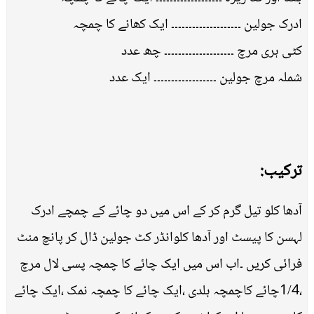
ادرک جولین ۔۔۔۔۔۔۔۔۔۔۔۔۔۔۔۔۔۔۔۔ ایک کھانے کا چمچہ
کٹی ہری مرچ ۔۔۔۔۔۔۔۔۔۔۔۔۔۔۔۔۔۔۔۔ چھ عدد
شملہ مرچ جولین ۔۔۔۔۔۔۔۔۔۔۔۔۔۔۔۔۔۔ ایک عدد
ترکیب:
آدھا کلو تیل گرم کر کے اس میں دو چائے کے چمچے ادرک
لہسن کا پیسٹ اور آدھا کلوانڈر کٹ جولین ڈال کر پانچ منٹ
فرائی کریں ۔اب اس میں ایک چائے کا چمچہ پسی لال مرچ
،1/4چائے کاچمچہ ہلدی ،ایک چائے کا چمچہ نمک ،ایک چائے