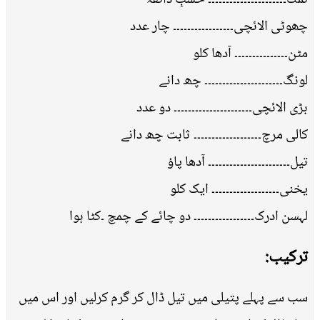
چھوٹی الائچی۔۔۔۔۔۔۔۔۔۔۔۔۔۔۔۔۔ چار عدد
مٹن۔۔۔۔۔۔۔۔۔۔۔۔۔۔۔ آدھا کلو
لونگ۔۔۔۔۔۔۔۔۔۔۔۔۔۔۔۔۔۔۔۔۔۔ چھ دانے
بڑی الائچی۔۔۔۔۔۔۔۔۔۔۔۔۔۔۔۔۔۔۔۔۔۔ دو عدد
کالی مرچ۔۔۔۔۔۔۔۔۔۔۔۔۔۔۔۔۔۔۔ ثابت چھ دانے
تیل۔۔۔۔۔۔۔۔۔۔۔۔۔۔۔۔۔۔۔۔۔۔۔ آدھا پاؤ
یخنی۔۔۔۔۔۔۔۔۔۔۔۔۔۔۔۔۔۔۔ ایک کلو
لہسن ادرک۔۔۔۔۔۔۔۔۔۔۔۔۔۔۔۔۔ دو چائے کے چمچ ۔کٹا ہوا
ترکیب:
سب سے پہلے پتیلی میں تیل ڈال کر گرم کرلیں اور اس میں