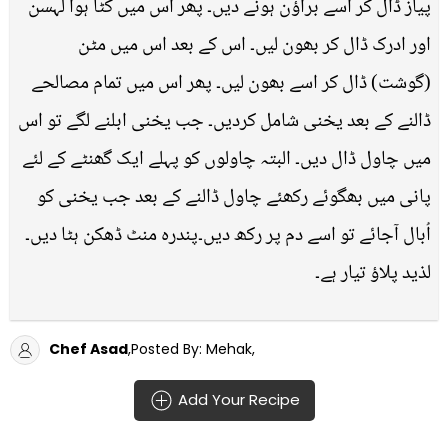
پیاز ڈال کر اسے براؤن ہونے دیں۔ پھر اس میں کٹا ہوا لہسن
اور ادرک ڈال کر بھون لیں۔ اس کے بعد اس میں مٹن
(گوشت) ڈال کر اسے بھون لیں۔ پھر اس میں تمام مصالحے
ڈالنے کے بعد یخنی شامل کردیں۔ جب یخنی ابلنے لگے تو اس
میں چاول ڈال دیں۔ البتہ چاولوں کو پہلے ایک گھنٹے کے لئے
پانی میں بھگوئے رکھئے چاول ڈالنے کے بعد جب یخنی کو
اُبال آجائے تو اسے دم پر رکھ دیں۔پندرہ منٹ ڈھکن ہٹا دیں۔
لذید پلاؤ تیار ہے۔
Chef Asad
,Posted By: Mehak,
Add Your Recipe