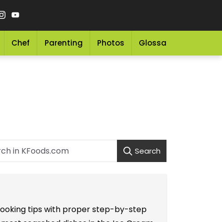
Chef
Parenting
Photos
Glossary
Grocery 
Search
 cooking tips with proper step-by-step