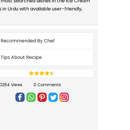
nd most searched dishes in the Ice Cream
in Urdu with available user-friendly,
Recommended By Chef
Tips About Recipe
0264 Views
0 Comments