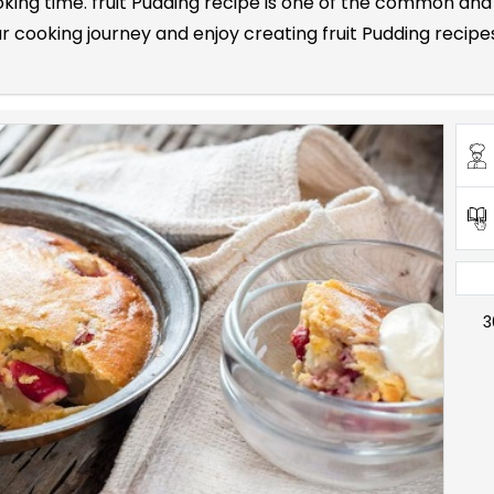
ooking time. fruit Pudding recipe is one of the common a
cooking journey and enjoy creating fruit Pudding recipes 
3