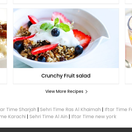
Crunchy Fruit salad
View More Recipes
tar Time Sharjah
|
Sehri Time Ras Al Khaimah
|
Iftar Time F
Time Karachi
|
Sehri Time Al Ain
|
Iftar Time new york