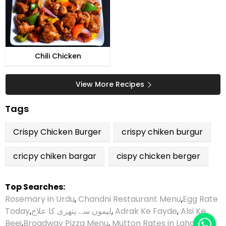
Chili Chicken
View More Recipes
Tags
Crispy Chicken Burger
crispy chiken burgur
cricpy chiken bargar
cispy chicken berger
Top Searches:
Rosemary in Urdu
,
Chandni Restaurant Menu
,
Egg Rate
Today
,
لیموں سے پتھری کا علاج
,
Adrak Ke Fayde
,
Alsi Ke
Beej
,
Broadway Pizza Menu
,
Mutton Rates in Lahore
,