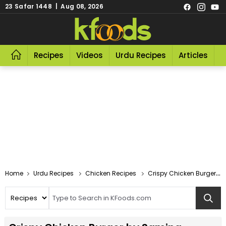
23 Safar 1448 | Aug 08, 2026
Recipes
Videos
Urdu Recipes
Articles
R
Home
Urdu Recipes
Chicken Recipes
Crispy Chicken Burger By Samina Recipe In Urdu