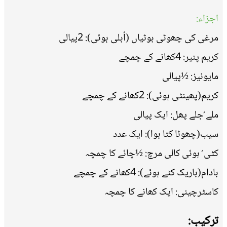
اجزاء:
مرغی کی چھوٹی بوٹیاں (اُبلی ہوئی): 2پیالی
کریم پنیر: 4کھانے کے چمچے
مایونیز: ½پیالی
کریم(پھینٹی ہوئی): 2کھانے کے چمچے
ملے ُجلے پھل: ایک پیالی
سیب(چھوٹا کٹا ہوا): ایک عدد
کٹی ُ ہوئی کالی مرچ: ½چائے کا چمچہ
بادام(باریک کٹے ہوئے): 4کھانے کے چمچے
کاسٹرچینی: ایک کھانے کا چمچہ
ترکیب: